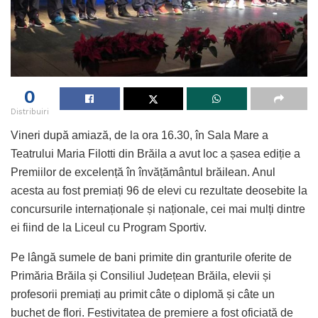
0
Distribuiri
Vineri după amiază, de la ora 16.30, în Sala Mare a
Teatrului Maria Filotti din Brăila a avut loc a șasea ediție a
Premiilor de excelență în învățământul brăilean. Anul
acesta au fost premiați 96 de elevi cu rezultate deosebite la
concursurile internaționale și naționale, cei mai mulți dintre
ei fiind de la Liceul cu Program Sportiv.
Pe lângă sumele de bani primite din granturile oferite de
Primăria Brăila și Consiliul Județean Brăila, elevii și
profesorii premiați au primit câte o diplomă și câte un
buchet de flori. Festivitatea de premiere a fost oficiată de