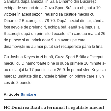
Sâmbătă după amiază, în Sala Dinamo din București,
echipa de seniori de la Cuza Sport Brăila a obținut a 10
victorie în acest sezon, reușind să câștige meciul cu
Dinamo 2 București cu 78-70. După meciul din tur, când a
fost nevoie de prelungiri, echipa brăileană s-a impus la
București după un prim sfert excelent în care au marcat 26
de puncte și au primit doar 9, un avans pe care
dinamoviștii nu au mai putut să-l recupereze până la final.
Cu Joshua Keyes în zi bună, Cuza Sport Brăila a început
meciul cu Dinamo foarte bine și după primele 10 minute s-
au distanțat la 17 puncte, scor 26-9. În primul sfert Keyes a
marcat jumătate din punctele brăilenilor, printre care și un
coș de 3 puncte.
Articole
Similare
HC Dunărea Brăila a terminat la egalitate meciul