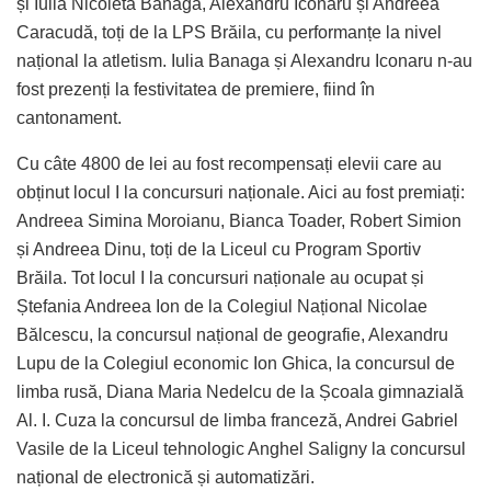
și Iulia Nicoleta Banaga, Alexandru Iconaru și Andreea
Caracudă, toți de la LPS Brăila, cu performanțe la nivel
național la atletism. Iulia Banaga și Alexandru Iconaru n-au
fost prezenți la festivitatea de premiere, fiind în
cantonament.
Cu câte 4800 de lei au fost recompensați elevii care au
obținut locul I la concursuri naționale. Aici au fost premiați:
Andreea Simina Moroianu, Bianca Toader, Robert Simion
și Andreea Dinu, toți de la Liceul cu Program Sportiv
Brăila. Tot locul I la concursuri naționale au ocupat și
Ștefania Andreea Ion de la Colegiul Național Nicolae
Bălcescu, la concursul național de geografie, Alexandru
Lupu de la Colegiul economic Ion Ghica, la concursul de
limba rusă, Diana Maria Nedelcu de la Școala gimnazială
Al. I. Cuza la concursul de limba franceză, Andrei Gabriel
Vasile de la Liceul tehnologic Anghel Saligny la concursul
național de electronică și automatizări.