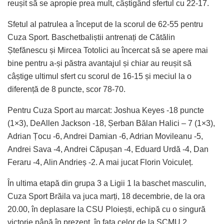
reușit să se apropie prea mult, câștigând sfertul cu 22-17.
Sfetul al patrulea a început de la scorul de 62-55 pentru
Cuza Sport. Baschetbaliștii antrenați de Cătălin
Ștefănescu și Mircea Totolici au încercat să se apere mai
bine pentru a-și păstra avantajul și chiar au reușit să
câștige ultimul sfert cu scorul de 16-15 și meciul la o
diferență de 8 puncte, scor 78-70.
Pentru Cuza Sport au marcat: Joshua Keyes -18 puncte
(1×3), DeAllen Jackson -18, Șerban Bălan Halici – 7 (1×3),
Adrian Țocu -6, Andrei Damian -6, Adrian Movileanu -5,
Andrei Sava -4, Andrei Căpușan -4, Eduard Urdă -4, Dan
Feraru -4, Alin Andrieș -2. A mai jucat Florin Voiculeț.
În ultima etapă din grupa 3 a Ligii 1 la baschet masculin,
Cuza Sport Brăila va juca marți, 18 decembrie, de la ora
20.00, în deplasare la CSU Ploiești, echipă cu o singură
victorie până în prezent, în fața celor de la SCMU 2