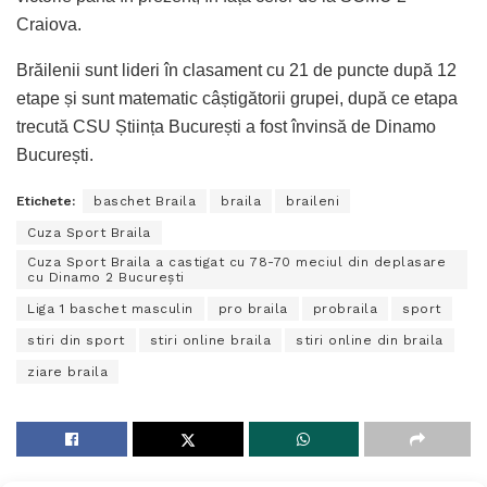
Craiova.
Brăilenii sunt lideri în clasament cu 21 de puncte după 12
etape și sunt matematic câștigătorii grupei, după ce etapa
trecută CSU Știința București a fost învinsă de Dinamo
București.
Etichete:
baschet Braila
braila
braileni
Cuza Sport Braila
Cuza Sport Braila a castigat cu 78-70 meciul din deplasare
cu Dinamo 2 București
Liga 1 baschet masculin
pro braila
probraila
sport
stiri din sport
stiri online braila
stiri online din braila
ziare braila