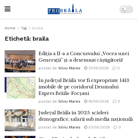
Home
Tag
braila
Etichetă:
braila
Ediția a II-a a Concursului „Vocea unei
Generații” și-a desemnat câștigătorii!
postat de
Silviu Mares
21/05/2026
0
În județul Brăila vor fi expropriate 1413
imobile de pe coridorul Drumului
Expres Brăila-Focșani
postat de
Silviu Mares
18/05/2026
0
Județul Brăila în 2025: scăderi
demografice, salarii sub media națională
postat de
Silviu Mares
03/05/2026
0