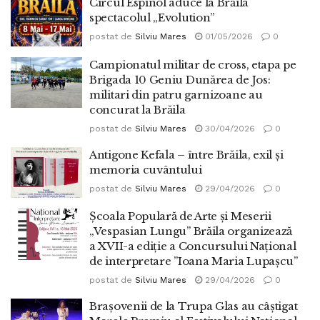
Circul Espinol aduce la Brăila
spectacolul „Evolution”
postat de
Silviu Mares
01/05/2026
0
Campionatul militar de cross, etapa pe
Brigada 10 Geniu Dunărea de Jos:
militari din patru garnizoane au
concurat la Brăila
postat de
Silviu Mares
30/04/2026
0
Antigone Kefala – între Brăila, exil și
memoria cuvântului
postat de
Silviu Mares
29/04/2026
0
Școala Populară de Arte şi Meserii
„Vespasian Lungu” Brăila organizează
a XVII-a ediție a Concursului Național
de interpretare ”Ioana Maria Lupașcu”
postat de
Silviu Mares
29/04/2026
0
Brașovenii de la Trupa Glas au câștigat