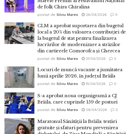
Marele Premiu al Festivalului Naţional
de folk Chira Chiralina
postat de
Silviu Mares
26/04/2026
0
CLM a aprobat suportarea din bugetul
local a 20% din valoarea contribuției de
la bugetul de stat pentru finalizarea
lucrărilor de modernizare a străzilor
din cartierele Comorofca și Chercea
postat de
Silviu Mares
21/04/2026
0
Locuri de muncă vacante a jumătatea
lunii aprilie 2026, în județul Brăila
postat de
Silviu Mares
15/04/2026
0
S-a aprobat noua organigramă a CJ
Brăila, care cuprinde 159 de posturi
postat de
Silviu Mares
08/04/2026
0
Maratonul Sănătății la Brăila: testări
gratuite și sfaturi pentru prevenirea
diabetului, de Ziua Mondială a Sănătății