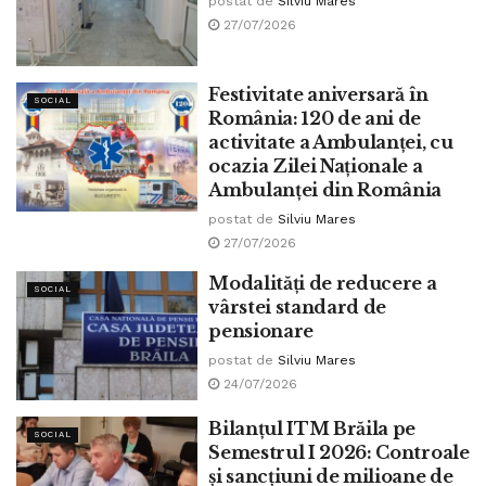
postat de
Silviu Mares
27/07/2026
Festivitate aniversară în
SOCIAL
România: 120 de ani de
activitate a Ambulanței, cu
ocazia Zilei Naționale a
Ambulanței din România
postat de
Silviu Mares
27/07/2026
Modalități de reducere a
SOCIAL
vârstei standard de
pensionare
postat de
Silviu Mares
24/07/2026
Bilanțul ITM Brăila pe
SOCIAL
Semestrul I 2026: Controale
și sancțiuni de milioane de