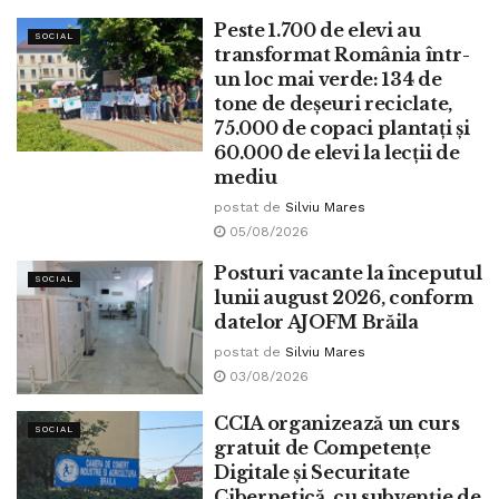
Peste 1.700 de elevi au
SOCIAL
transformat România într-
un loc mai verde: 134 de
tone de deșeuri reciclate,
75.000 de copaci plantați și
60.000 de elevi la lecții de
mediu
postat de
Silviu Mares
05/08/2026
Posturi vacante la începutul
SOCIAL
lunii august 2026, conform
datelor AJOFM Brăila
postat de
Silviu Mares
03/08/2026
CCIA organizează un curs
SOCIAL
gratuit de Competențe
Digitale și Securitate
Cibernetică, cu subvenție de