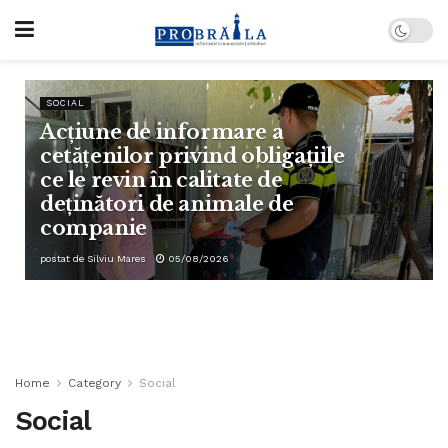
SOCIAL
Acțiune de informare a
cetățenilor privind obligațiile
ce le revin în calitate de
deținători de animale de
companie
postat de
Silviu Mares
05/08/2026
Home
Category
Social
Social