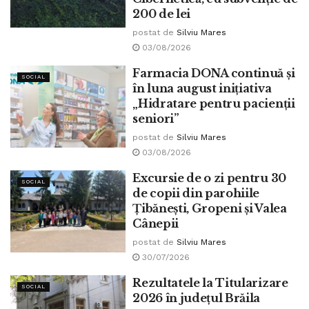
200 de lei
postat de
Silviu Mares
03/08/2026
Farmacia DONA continuă și
SOCIAL
în luna august inițiativa
„Hidratare pentru pacienții
seniori”
postat de
Silviu Mares
03/08/2026
Excursie de o zi pentru 30
SOCIAL
de copii din parohiile
Țibănești, Gropeni și Valea
Cânepii
postat de
Silviu Mares
30/07/2026
Rezultatele la Titularizare
SOCIAL
2026 în județul Brăila