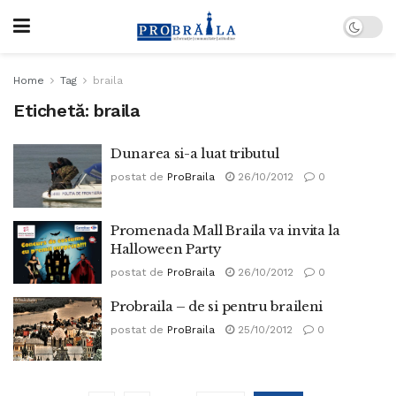
Home
Tag
braila
Etichetă:
braila
Dunarea si-a luat tributul
postat de
ProBraila
26/10/2012
0
Promenada Mall Braila va invita la
Halloween Party
postat de
ProBraila
26/10/2012
0
Probraila – de si pentru braileni
postat de
ProBraila
25/10/2012
0