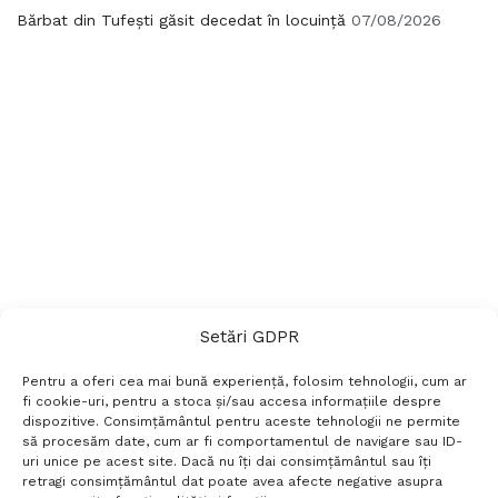
Bărbat din Tufești găsit decedat în locuință
07/08/2026
Setări GDPR
Pentru a oferi cea mai bună experiență, folosim tehnologii, cum ar
fi cookie-uri, pentru a stoca și/sau accesa informațiile despre
dispozitive. Consimțământul pentru aceste tehnologii ne permite
să procesăm date, cum ar fi comportamentul de navigare sau ID-
uri unice pe acest site. Dacă nu îți dai consimțământul sau îți
Termeni si conditii
Politică de confidențialitate
retragi consimțământul dat poate avea afecte negative asupra