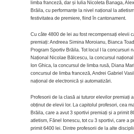
limba franceză, dar și Iulia Nicoleta Banaga, Al
Brăila, cu performanțe la nivel național la atletis
festivitatea de premiere, fiind în cantonament.
Cu câte 4800 de lei au fost recompensați elevii car
premiați: Andreea Simina Moroianu, Bianca Toader
Program Sportiv Brăila. Tot locul I la concursuri 
Național Nicolae Bălcescu, la concursul naționa
Ion Ghica, la concursul de limba rusă, Diana Mar
concursul de limba franceză, Andrei Gabriel Vasi
național de electronică și automatizări.
Profesorii de la clasă ai tuturor elevilor premiați
obținut de elevii lor. La capitolul profesori, cea
Brăila, care a avut 3 sportivi premiați și a primit
atletism, Fănel Ionescu, tot cu 3 sportivi, care a pr
primit 6400 lei. Dintre profesorii de la alte discip