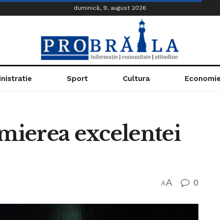
duminică, 9, august 2026
nistratie
Sport
Cultura
Economi
emierea excelentei
A
0
A