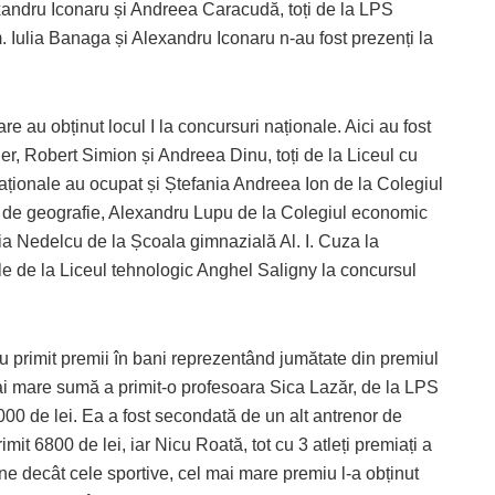
exandru Iconaru și Andreea Caracudă, toți de la LPS
m. Iulia Banaga și Alexandru Iconaru n-au fost prezenți la
e au obținut locul I la concursuri naționale. Aici au fost
, Robert Simion și Andreea Dinu, toți de la Liceul cu
naționale au ocupat și Ștefania Andreea Ion de la Colegiul
l de geografie, Alexandru Lupu de la Colegiul economic
ia Nedelcu de la Școala gimnazială Al. I. Cuza la
le de la Liceul tehnologic Anghel Saligny la concursul
 au primit premii în bani reprezentând jumătate din premiul
 mai mare sumă a primit-o profesoara Sica Lazăr, de la LPS
 8000 de lei. Ea a fost secondată de un alt antrenor de
imit 6800 de lei, iar Nicu Roată, tot cu 3 atleți premiați a
line decât cele sportive, cel mai mare premiu l-a obținut