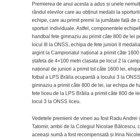
Premierea de anul acesta a adus și unele nemulț
rândul elevilor care au obținut medalii la sporturi
echipe, care au primit premii la jumătate față de c
sporturi individuale. Astfel, componentele echipe
handbal fete gimnaziu au primit câte 800 de lei p
locul III la ONSS, echipa de fete juniori II medali
argint la Campionatul național a primit câte 1600 
ștafeta de 4×100 metri clasata pe locul 2 la camp
național de juniori a primit tot câte 1600 lei, ehip
fotbal a LPS Brăila ocupantă a locului 3 la ONS
gimnaziu a primit câte 800 de lei, iar echipa de 
fete liceu de la LPS Brăila a primit câte 800 de le
locul 3 la ONSS liceu.
Vedetele premierii de vineri au fost Radu Andrei 
Tatomir, ambii de la Colegiul Nicolae Bălcescu, cu
aceeași sumă a fost recompensată și Irina Nicole