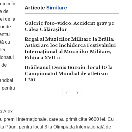
umiri în
Articole
Similare
le de
ei de la
Galerie foto+video: Accident grav pe
lor de
Calea Călărașilor
entru
Regal al Muzicilor Militare la Brăila:
ată cu
Astăzi are loc închiderea Festivalului
lei,
Internațional al Muzicilor Militare,
ionatul
Ediția a XVII-a
a de
Brăileanul Denis Buzoiu, locul 10 la
S
Campionatul Mondial de atletism
U20
handbal
i pentru
și Alex
 premii internaționale, care au primit câte 9600 lei. Cu
ta Păun, pentru locul 3 la Olimpiada Internațională de