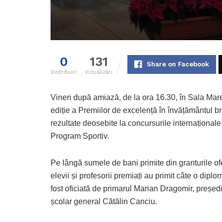
0
131
Share on Facebook
Distribuiri
Vizualizări
Vineri după amiază, de la ora 16.30, în Sala Mare 
ediție a Premiilor de excelență în învățământul br
rezultate deosebite la concursurile internaționale ș
Program Sportiv.
Pe lângă sumele de bani primite din granturile ofe
elevii și profesorii premiați au primit câte o dipl
fost oficiată de primarul Marian Dragomir, președi
școlar general Cătălin Canciu.