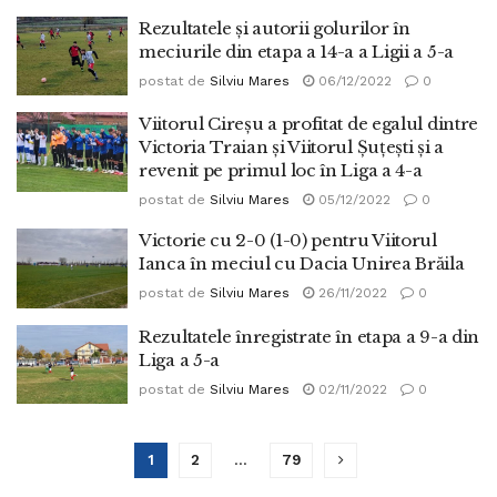
Rezultatele și autorii golurilor în
meciurile din etapa a 14-a a Ligii a 5-a
postat de
Silviu Mares
06/12/2022
0
Viitorul Cireșu a profitat de egalul dintre
Victoria Traian și Viitorul Șuțești și a
revenit pe primul loc în Liga a 4-a
postat de
Silviu Mares
05/12/2022
0
Victorie cu 2-0 (1-0) pentru Viitorul
Ianca în meciul cu Dacia Unirea Brăila
postat de
Silviu Mares
26/11/2022
0
Rezultatele înregistrate în etapa a 9-a din
Liga a 5-a
postat de
Silviu Mares
02/11/2022
0
1
2
…
79