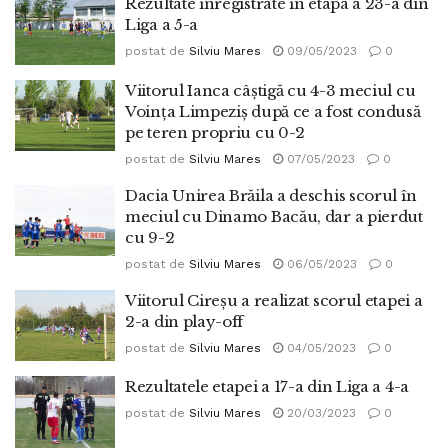
Rezultate înregistrate în etapa a 23-a din
Liga a 5-a
postat de
Silviu Mares
09/05/2023
0
Viitorul Ianca câștigă cu 4-3 meciul cu
Voința Limpeziș după ce a fost condusă
pe teren propriu cu 0-2
postat de
Silviu Mares
07/05/2023
0
Dacia Unirea Brăila a deschis scorul în
meciul cu Dinamo Bacău, dar a pierdut
cu 9-2
postat de
Silviu Mares
06/05/2023
0
Viitorul Cireșu a realizat scorul etapei a
2-a din play-off
postat de
Silviu Mares
04/05/2023
0
Rezultatele etapei a 17-a din Liga a 4-a
postat de
Silviu Mares
20/03/2023
0