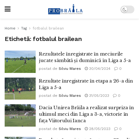
Home
Tag
fotbalul brailean
Etichetă:
fotbalul brailean
Rezultatele înregistrate în meciurile
jucate sâmbătă și duminică în Liga a 5-a
postat de
Silviu Mares
30/04/2024
0
Rezultate înregistrate în etapa a 26-a din
Liga a 5-a
postat de
Silviu Mares
31/05/2023
0
Dacia Unirea Brăila a realizat surpriza în
ultimul meci din Liga a 3-a, victorie în
fața Viitorului Ianca
postat de
Silviu Mares
28/05/2023
0