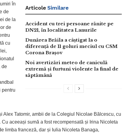
umiri în
Articole
Similare
le de
ei de la
Accident cu trei persoane rănite pe
lor de
DN21, în localitatea Lanurile
entru
Dunărea Brăila a câștigat la o
ată cu
diferență de 11 goluri meciul cu CSM
lei,
Corona Brașov
ionatul
Noi avertizări meteo de caniculă
a de
extremă și furtuni violente la final de
S
săptămână
handbal
i pentru
și Alex Tatomir, ambii de la Colegiul Nicolae Bălcescu, cu
ei. Cu aceeași sumă a fost recompensată și Irina Nicoleta
de limba franceză, dar și Iulia Nicoleta Banaga,