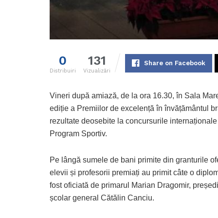
0
131
Share on Facebook
Distribuiri
Vizualizări
Vineri după amiază, de la ora 16.30, în Sala Mare 
ediție a Premiilor de excelență în învățământul br
rezultate deosebite la concursurile internaționale ș
Program Sportiv.
Pe lângă sumele de bani primite din granturile ofe
elevii și profesorii premiați au primit câte o dipl
fost oficiată de primarul Marian Dragomir, președi
școlar general Cătălin Canciu.