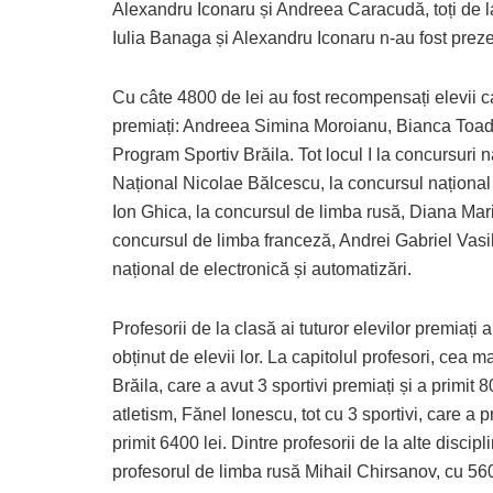
Alexandru Iconaru și Andreea Caracudă, toți de la
Iulia Banaga și Alexandru Iconaru n-au fost prezen
Cu câte 4800 de lei au fost recompensați elevii car
premiați: Andreea Simina Moroianu, Bianca Toader
Program Sportiv Brăila. Tot locul I la concursuri 
Național Nicolae Bălcescu, la concursul naționa
Ion Ghica, la concursul de limba rusă, Diana Mar
concursul de limba franceză, Andrei Gabriel Vasi
național de electronică și automatizări.
Profesorii de la clasă ai tuturor elevilor premiați
obținut de elevii lor. La capitolul profesori, cea
Brăila, care a avut 3 sportivi premiați și a primit
atletism, Fănel Ionescu, tot cu 3 sportivi, care a pr
primit 6400 lei. Dintre profesorii de la alte discip
profesorul de limba rusă Mihail Chirsanov, cu 5600