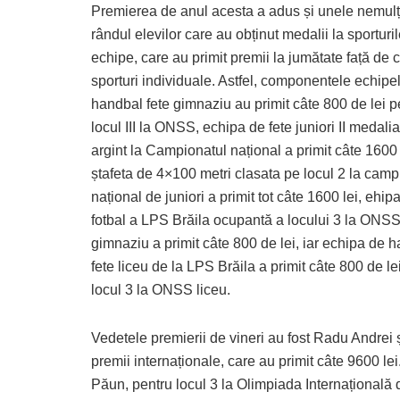
Premierea de anul acesta a adus și unele nemulț
rândul elevilor care au obținut medalii la sporturi
echipe, care au primit premii la jumătate față de c
sporturi individuale. Astfel, componentele echipe
handbal fete gimnaziu au primit câte 800 de lei p
locul III la ONSS, echipa de fete juniori II medali
argint la Campionatul național a primit câte 1600 
ștafeta de 4×100 metri clasata pe locul 2 la camp
național de juniori a primit tot câte 1600 lei, ehip
fotbal a LPS Brăila ocupantă a locului 3 la ONS
gimnaziu a primit câte 800 de lei, iar echipa de 
fete liceu de la LPS Brăila a primit câte 800 de le
locul 3 la ONSS liceu.
Vedetele premierii de vineri au fost Radu Andrei 
premii internaționale, care au primit câte 9600 l
Păun, pentru locul 3 la Olimpiada Internațională 