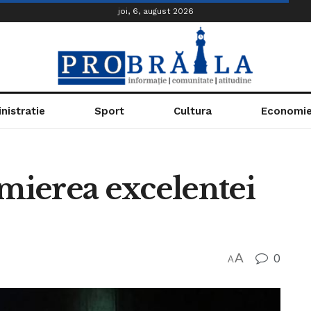
joi, 6, august 2026
nistratie
Sport
Cultura
Economi
emierea excelentei
A
0
A