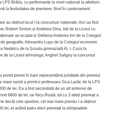
 LPS Brăila, cu performanțe la nivel național la atletism.
ți la festivitatea de premiere, fiind în cantonament.
e au obținut locul I la concursuri naționale. Aici au fost
, Robert Simion și Andreea Dinu, toți de la Liceul cu
naționale au ocupat și Ștefania Andreea Ion de la Colegiul
l de geografie, Alexandru Lupu de la Colegiul economic
ia Nedelcu de la Școala gimnazială Al. I. Cuza la
le de la Liceul tehnologic Anghel Saligny la concursul
 au primit premii în bani reprezentând jumătate din premiul
 mai mare sumă a primit-o profesoara Sica Lazăr, de la LPS
 8000 de lei. Ea a fost secondată de un alt antrenor de
imit 6800 de lei, iar Nicu Roată, tot cu 3 atleți premiați a
line decât cele sportive, cel mai mare premiu l-a obținut
 lei, el având patru elevi premiați la olimpiadele