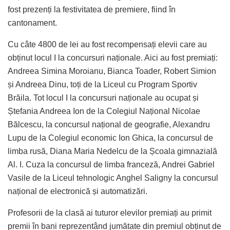
fost prezenți la festivitatea de premiere, fiind în
cantonament.
Cu câte 4800 de lei au fost recompensați elevii care au
obținut locul I la concursuri naționale. Aici au fost premiați:
Andreea Simina Moroianu, Bianca Toader, Robert Simion
și Andreea Dinu, toți de la Liceul cu Program Sportiv
Brăila. Tot locul I la concursuri naționale au ocupat și
Ștefania Andreea Ion de la Colegiul Național Nicolae
Bălcescu, la concursul național de geografie, Alexandru
Lupu de la Colegiul economic Ion Ghica, la concursul de
limba rusă, Diana Maria Nedelcu de la Școala gimnazială
Al. I. Cuza la concursul de limba franceză, Andrei Gabriel
Vasile de la Liceul tehnologic Anghel Saligny la concursul
național de electronică și automatizări.
Profesorii de la clasă ai tuturor elevilor premiați au primit
premii în bani reprezentând jumătate din premiul obținut de