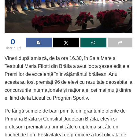
0
Distribuiri
Vineri după amiază, de la ora 16.30, în Sala Mare a
Teatrului Maria Filotti din Brăila a avut loc a șasea ediție a
Premiilor de excelență în învățământul brăilean. Anul
acesta au fost premiați 96 de elevi cu rezultate deosebite la
concursurile internaționale și naționale, cei mai mulți dintre
ei fiind de la Liceul cu Program Sportiv.
Pe lângă sumele de bani primite din granturile oferite de
Primăria Brăila și Consiliul Județean Brăila, elevii și
profesorii premiați au primit câte o diplomă și câte un
buchet de flori. Festivitatea de premiere a fost oficiată de