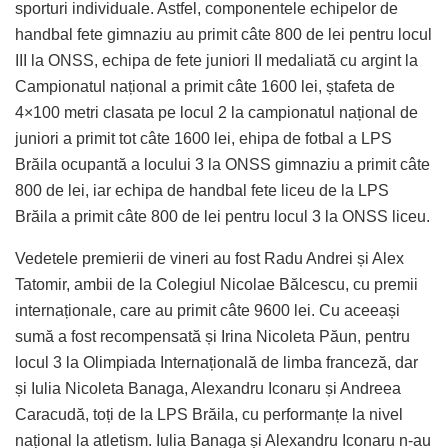
sporturi individuale. Astfel, componentele echipelor de
handbal fete gimnaziu au primit câte 800 de lei pentru locul
III la ONSS, echipa de fete juniori II medaliată cu argint la
Campionatul național a primit câte 1600 lei, ștafeta de
4×100 metri clasata pe locul 2 la campionatul național de
juniori a primit tot câte 1600 lei, ehipa de fotbal a LPS
Brăila ocupantă a locului 3 la ONSS gimnaziu a primit câte
800 de lei, iar echipa de handbal fete liceu de la LPS
Brăila a primit câte 800 de lei pentru locul 3 la ONSS liceu.
Vedetele premierii de vineri au fost Radu Andrei și Alex
Tatomir, ambii de la Colegiul Nicolae Bălcescu, cu premii
internaționale, care au primit câte 9600 lei. Cu aceeași
sumă a fost recompensată și Irina Nicoleta Păun, pentru
locul 3 la Olimpiada Internațională de limba franceză, dar
și Iulia Nicoleta Banaga, Alexandru Iconaru și Andreea
Caracudă, toți de la LPS Brăila, cu performanțe la nivel
național la atletism. Iulia Banaga și Alexandru Iconaru n-au