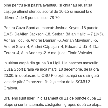
bine pentru a-și păstra avantajul și chiar au reușit să
câștige ultimul sfert cu scorul de 16-15 și meciul la o
diferență de 8 puncte, scor 78-70.
Pentru Cuza Sport au marcat: Joshua Keyes -18 puncte
(1×3), DeAllen Jackson -18, Șerban Bălan Halici – 7 (1×3),
Adrian Țocu -6, Andrei Damian -6, Adrian Movileanu -5,
Andrei Sava -4, Andrei Căpușan -4, Eduard Urdă -4, Dan
Feraru -4, Alin Andrieș -2. A mai jucat Florin Voiculeț.
În ultima etapă din grupa 3 a Ligii 1 la baschet masculin,
Cuza Sport Brăila va juca marți, 18 decembrie, de la ora
20.00, în deplasare la CSU Ploiești, echipă cu o singură
victorie până în prezent, în fața celor de la SCMU 2
Craiova.
Brăilenii sunt lideri în clasament cu 21 de puncte după 12
etape și sunt matematic câștigătorii grupei, după ce etapa