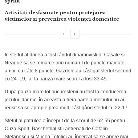
sprint
Activități desfășurate pentru protejarea
victimelor și prevenirea violenței domestice
În sfertul al doilea a fost rândul dinamoviștilor Casale și
Neagoe să se remarce prin numărul de puncte marcate,
ambii cu câte 8 puncte. Gazdele au câștigat sfertul secund
cu 24 -19, iar la pauza mare scorul a fost 33-45.
După pauza mare tot bucureștenii au fost la conducerea
jocului, dar nici în această a treia parte a meciului nu au
reușit să se apropie prea mult, câștigând sfertul cu 22-17.
Sfetul al patrulea a început de la scorul de 62-55 pentru
Cuza Sport. Baschetbaliștii antrenați de Cătălin
Ștefănescu și Mircea Totolici au încercat să se apere mai