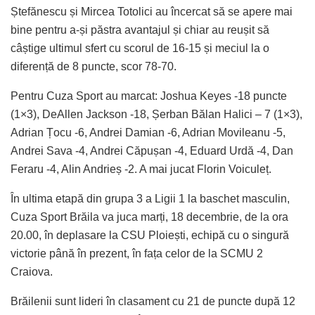
Ștefănescu și Mircea Totolici au încercat să se apere mai
bine pentru a-și păstra avantajul și chiar au reușit să
câștige ultimul sfert cu scorul de 16-15 și meciul la o
diferență de 8 puncte, scor 78-70.
Pentru Cuza Sport au marcat: Joshua Keyes -18 puncte
(1×3), DeAllen Jackson -18, Șerban Bălan Halici – 7 (1×3),
Adrian Țocu -6, Andrei Damian -6, Adrian Movileanu -5,
Andrei Sava -4, Andrei Căpușan -4, Eduard Urdă -4, Dan
Feraru -4, Alin Andrieș -2. A mai jucat Florin Voiculeț.
În ultima etapă din grupa 3 a Ligii 1 la baschet masculin,
Cuza Sport Brăila va juca marți, 18 decembrie, de la ora
20.00, în deplasare la CSU Ploiești, echipă cu o singură
victorie până în prezent, în fața celor de la SCMU 2
Craiova.
Brăilenii sunt lideri în clasament cu 21 de puncte după 12