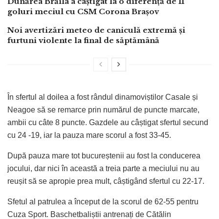
Dunărea Brăila a câștigat la o diferență de 11
goluri meciul cu CSM Corona Brașov
Noi avertizări meteo de caniculă extremă și
furtuni violente la final de săptămână
În sfertul al doilea a fost rândul dinamoviștilor Casale și
Neagoe să se remarce prin numărul de puncte marcate,
ambii cu câte 8 puncte. Gazdele au câștigat sfertul secund
cu 24 -19, iar la pauza mare scorul a fost 33-45.
După pauza mare tot bucureștenii au fost la conducerea
jocului, dar nici în această a treia parte a meciului nu au
reușit să se apropie prea mult, câștigând sfertul cu 22-17.
Sfetul al patrulea a început de la scorul de 62-55 pentru
Cuza Sport. Baschetbaliștii antrenați de Cătălin