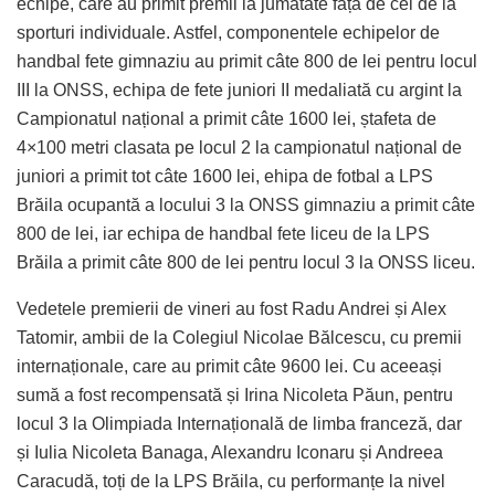
echipe, care au primit premii la jumătate față de cei de la
sporturi individuale. Astfel, componentele echipelor de
handbal fete gimnaziu au primit câte 800 de lei pentru locul
III la ONSS, echipa de fete juniori II medaliată cu argint la
Campionatul național a primit câte 1600 lei, ștafeta de
4×100 metri clasata pe locul 2 la campionatul național de
juniori a primit tot câte 1600 lei, ehipa de fotbal a LPS
Brăila ocupantă a locului 3 la ONSS gimnaziu a primit câte
800 de lei, iar echipa de handbal fete liceu de la LPS
Brăila a primit câte 800 de lei pentru locul 3 la ONSS liceu.
Vedetele premierii de vineri au fost Radu Andrei și Alex
Tatomir, ambii de la Colegiul Nicolae Bălcescu, cu premii
internaționale, care au primit câte 9600 lei. Cu aceeași
sumă a fost recompensată și Irina Nicoleta Păun, pentru
locul 3 la Olimpiada Internațională de limba franceză, dar
și Iulia Nicoleta Banaga, Alexandru Iconaru și Andreea
Caracudă, toți de la LPS Brăila, cu performanțe la nivel