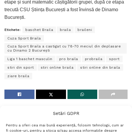
etape și sunt matematic câștigătorii grupei, după ce etapa
trecută CSU Știința București a fost învinsă de Dinamo
București.
Etichete:
baschet Braila
braila
braileni
Cuza Sport Braila
Cuza Sport Braila a castigat cu 78-70 meciul din deplasare
cu Dinamo 2 București
Liga 1 baschet masculin
pro braila
probraila
sport
stiri din sport
stiri online braila
stiri online din braila
ziare braila
Setări GDPR
Pentru a oferi cea mai bună experiență, folosim tehnologii, cum ar
fi cookie-uri, pentru a stoca și/sau accesa informațiile despre