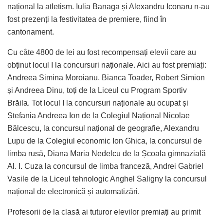
național la atletism. Iulia Banaga și Alexandru Iconaru n-au
fost prezenți la festivitatea de premiere, fiind în
cantonament.
Cu câte 4800 de lei au fost recompensați elevii care au
obținut locul I la concursuri naționale. Aici au fost premiați:
Andreea Simina Moroianu, Bianca Toader, Robert Simion
și Andreea Dinu, toți de la Liceul cu Program Sportiv
Brăila. Tot locul I la concursuri naționale au ocupat și
Ștefania Andreea Ion de la Colegiul Național Nicolae
Bălcescu, la concursul național de geografie, Alexandru
Lupu de la Colegiul economic Ion Ghica, la concursul de
limba rusă, Diana Maria Nedelcu de la Școala gimnazială
Al. I. Cuza la concursul de limba franceză, Andrei Gabriel
Vasile de la Liceul tehnologic Anghel Saligny la concursul
național de electronică și automatizări.
Profesorii de la clasă ai tuturor elevilor premiați au primit