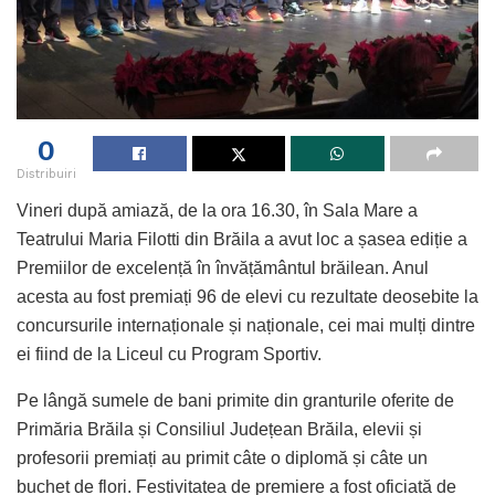
0
Distribuiri
Vineri după amiază, de la ora 16.30, în Sala Mare a
Teatrului Maria Filotti din Brăila a avut loc a șasea ediție a
Premiilor de excelență în învățământul brăilean. Anul
acesta au fost premiați 96 de elevi cu rezultate deosebite la
concursurile internaționale și naționale, cei mai mulți dintre
ei fiind de la Liceul cu Program Sportiv.
Pe lângă sumele de bani primite din granturile oferite de
Primăria Brăila și Consiliul Județean Brăila, elevii și
profesorii premiați au primit câte o diplomă și câte un
buchet de flori. Festivitatea de premiere a fost oficiată de