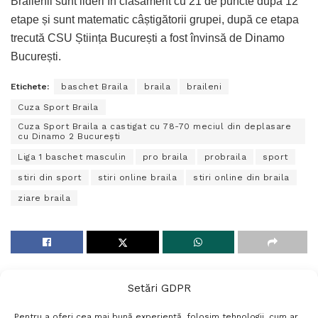
Brăilenii sunt lideri în clasament cu 21 de puncte după 12
etape și sunt matematic câștigătorii grupei, după ce etapa
trecută CSU Știința București a fost învinsă de Dinamo
București.
Etichete:
baschet Braila
braila
braileni
Cuza Sport Braila
Cuza Sport Braila a castigat cu 78-70 meciul din deplasare
cu Dinamo 2 București
Liga 1 baschet masculin
pro braila
probraila
sport
stiri din sport
stiri online braila
stiri online din braila
ziare braila
Setări GDPR
Pentru a oferi cea mai bună experiență, folosim tehnologii, cum ar