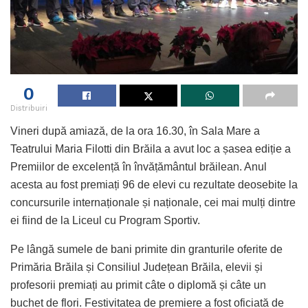
0
Distribuiri
Vineri după amiază, de la ora 16.30, în Sala Mare a
Teatrului Maria Filotti din Brăila a avut loc a șasea ediție a
Premiilor de excelență în învățământul brăilean. Anul
acesta au fost premiați 96 de elevi cu rezultate deosebite la
concursurile internaționale și naționale, cei mai mulți dintre
ei fiind de la Liceul cu Program Sportiv.
Pe lângă sumele de bani primite din granturile oferite de
Primăria Brăila și Consiliul Județean Brăila, elevii și
profesorii premiați au primit câte o diplomă și câte un
buchet de flori. Festivitatea de premiere a fost oficiată de