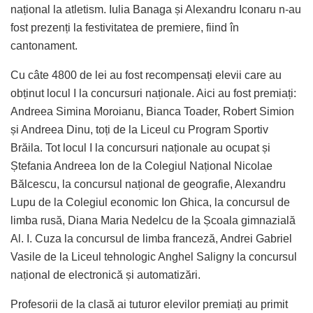
național la atletism. Iulia Banaga și Alexandru Iconaru n-au
fost prezenți la festivitatea de premiere, fiind în
cantonament.
Cu câte 4800 de lei au fost recompensați elevii care au
obținut locul I la concursuri naționale. Aici au fost premiați:
Andreea Simina Moroianu, Bianca Toader, Robert Simion
și Andreea Dinu, toți de la Liceul cu Program Sportiv
Brăila. Tot locul I la concursuri naționale au ocupat și
Ștefania Andreea Ion de la Colegiul Național Nicolae
Bălcescu, la concursul național de geografie, Alexandru
Lupu de la Colegiul economic Ion Ghica, la concursul de
limba rusă, Diana Maria Nedelcu de la Școala gimnazială
Al. I. Cuza la concursul de limba franceză, Andrei Gabriel
Vasile de la Liceul tehnologic Anghel Saligny la concursul
național de electronică și automatizări.
Profesorii de la clasă ai tuturor elevilor premiați au primit