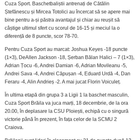
Cuza Sport. Baschetbaliștii antrenați de Cătălin
Ștefănescu și Mircea Totolici au încercat să se apere mai
bine pentru a-și păstra avantajul și chiar au reușit să
câștige ultimul sfert cu scorul de 16-15 și meciul la o
diferență de 8 puncte, scor 78-70.
Pentru Cuza Sport au marcat: Joshua Keyes -18 puncte
(1×3), DeAllen Jackson -18, Șerban Bălan Halici – 7 (1×3),
Adrian Țocu -6, Andrei Damian -6, Adrian Movileanu -5,
Andrei Sava -4, Andrei Căpușan -4, Eduard Urdă -4, Dan
Feraru -4, Alin Andrieș -2. A mai jucat Florin Voiculeț.
În ultima etapă din grupa 3 a Ligii 1 la baschet masculin,
Cuza Sport Brăila va juca marți, 18 decembrie, de la ora
20.00, în deplasare la CSU Ploiești, echipă cu o singură
victorie până în prezent, în fața celor de la SCMU 2
Craiova.