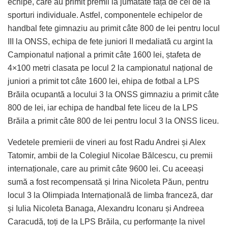
echipe, care au primit premii la jumătate față de cei de la
sporturi individuale. Astfel, componentele echipelor de
handbal fete gimnaziu au primit câte 800 de lei pentru locul
III la ONSS, echipa de fete juniori II medaliată cu argint la
Campionatul național a primit câte 1600 lei, ștafeta de
4×100 metri clasata pe locul 2 la campionatul național de
juniori a primit tot câte 1600 lei, ehipa de fotbal a LPS
Brăila ocupantă a locului 3 la ONSS gimnaziu a primit câte
800 de lei, iar echipa de handbal fete liceu de la LPS
Brăila a primit câte 800 de lei pentru locul 3 la ONSS liceu.
Vedetele premierii de vineri au fost Radu Andrei și Alex
Tatomir, ambii de la Colegiul Nicolae Bălcescu, cu premii
internaționale, care au primit câte 9600 lei. Cu aceeași
sumă a fost recompensată și Irina Nicoleta Păun, pentru
locul 3 la Olimpiada Internațională de limba franceză, dar
și Iulia Nicoleta Banaga, Alexandru Iconaru și Andreea
Caracudă, toți de la LPS Brăila, cu performanțe la nivel