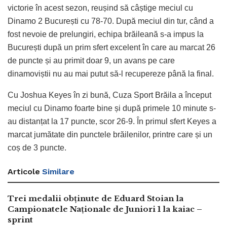
victorie în acest sezon, reușind să câștige meciul cu
Dinamo 2 București cu 78-70. După meciul din tur, când a
fost nevoie de prelungiri, echipa brăileană s-a impus la
București după un prim sfert excelent în care au marcat 26
de puncte și au primit doar 9, un avans pe care
dinamoviștii nu au mai putut să-l recupereze până la final.
Cu Joshua Keyes în zi bună, Cuza Sport Brăila a început
meciul cu Dinamo foarte bine și după primele 10 minute s-
au distanțat la 17 puncte, scor 26-9. În primul sfert Keyes a
marcat jumătate din punctele brăilenilor, printre care și un
coș de 3 puncte.
Articole
Similare
Trei medalii obținute de Eduard Stoian la
Campionatele Naționale de Juniori 1 la kaiac –
sprint