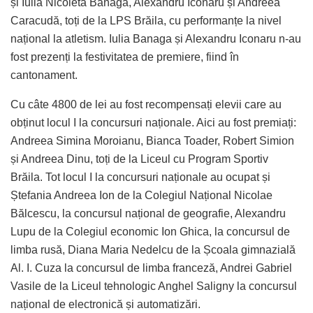
și Iulia Nicoleta Banaga, Alexandru Iconaru și Andreea
Caracudă, toți de la LPS Brăila, cu performanțe la nivel
național la atletism. Iulia Banaga și Alexandru Iconaru n-au
fost prezenți la festivitatea de premiere, fiind în
cantonament.
Cu câte 4800 de lei au fost recompensați elevii care au
obținut locul I la concursuri naționale. Aici au fost premiați:
Andreea Simina Moroianu, Bianca Toader, Robert Simion
și Andreea Dinu, toți de la Liceul cu Program Sportiv
Brăila. Tot locul I la concursuri naționale au ocupat și
Ștefania Andreea Ion de la Colegiul Național Nicolae
Bălcescu, la concursul național de geografie, Alexandru
Lupu de la Colegiul economic Ion Ghica, la concursul de
limba rusă, Diana Maria Nedelcu de la Școala gimnazială
Al. I. Cuza la concursul de limba franceză, Andrei Gabriel
Vasile de la Liceul tehnologic Anghel Saligny la concursul
național de electronică și automatizări.