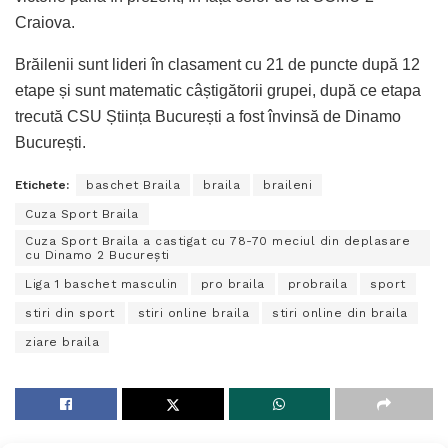
Craiova.
Brăilenii sunt lideri în clasament cu 21 de puncte după 12
etape și sunt matematic câștigătorii grupei, după ce etapa
trecută CSU Știința București a fost învinsă de Dinamo
București.
Etichete:
baschet Braila
braila
braileni
Cuza Sport Braila
Cuza Sport Braila a castigat cu 78-70 meciul din deplasare
cu Dinamo 2 București
Liga 1 baschet masculin
pro braila
probraila
sport
stiri din sport
stiri online braila
stiri online din braila
ziare braila