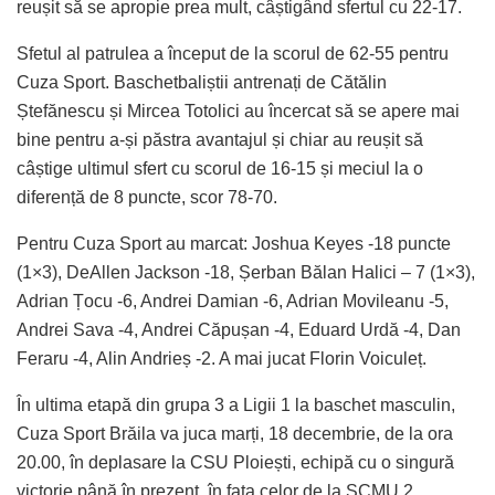
reușit să se apropie prea mult, câștigând sfertul cu 22-17.
Sfetul al patrulea a început de la scorul de 62-55 pentru
Cuza Sport. Baschetbaliștii antrenați de Cătălin
Ștefănescu și Mircea Totolici au încercat să se apere mai
bine pentru a-și păstra avantajul și chiar au reușit să
câștige ultimul sfert cu scorul de 16-15 și meciul la o
diferență de 8 puncte, scor 78-70.
Pentru Cuza Sport au marcat: Joshua Keyes -18 puncte
(1×3), DeAllen Jackson -18, Șerban Bălan Halici – 7 (1×3),
Adrian Țocu -6, Andrei Damian -6, Adrian Movileanu -5,
Andrei Sava -4, Andrei Căpușan -4, Eduard Urdă -4, Dan
Feraru -4, Alin Andrieș -2. A mai jucat Florin Voiculeț.
În ultima etapă din grupa 3 a Ligii 1 la baschet masculin,
Cuza Sport Brăila va juca marți, 18 decembrie, de la ora
20.00, în deplasare la CSU Ploiești, echipă cu o singură
victorie până în prezent, în fața celor de la SCMU 2