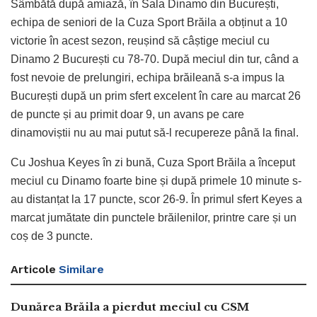
Sâmbătă după amiază, în Sala Dinamo din București,
echipa de seniori de la Cuza Sport Brăila a obținut a 10
victorie în acest sezon, reușind să câștige meciul cu
Dinamo 2 București cu 78-70. După meciul din tur, când a
fost nevoie de prelungiri, echipa brăileană s-a impus la
București după un prim sfert excelent în care au marcat 26
de puncte și au primit doar 9, un avans pe care
dinamoviștii nu au mai putut să-l recupereze până la final.
Cu Joshua Keyes în zi bună, Cuza Sport Brăila a început
meciul cu Dinamo foarte bine și după primele 10 minute s-
au distanțat la 17 puncte, scor 26-9. În primul sfert Keyes a
marcat jumătate din punctele brăilenilor, printre care și un
coș de 3 puncte.
Articole
Similare
Dunărea Brăila a pierdut meciul cu CSM