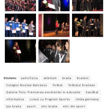
Etichete:
astrofizica
atletism
braila
braileni
Colegiul Nicolae Balcescu
Fotbal
fotbalul brailean
Galerie foto: Premierea excelentei in educatie
handbal
informatica
Liceul cu Program Sportiv
limba germana
lps braila
sport
stiri braila
stiri din sport