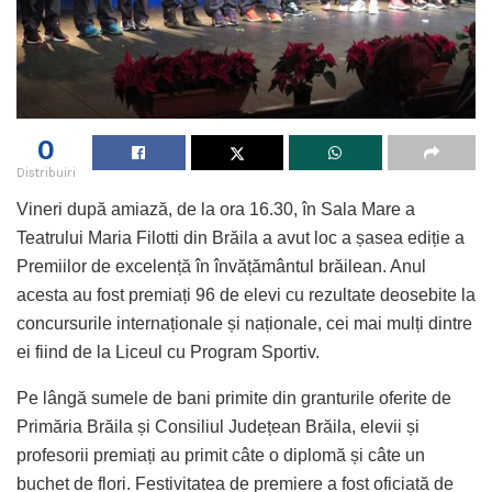
0
Distribuiri
Vineri după amiază, de la ora 16.30, în Sala Mare a
Teatrului Maria Filotti din Brăila a avut loc a șasea ediție a
Premiilor de excelență în învățământul brăilean. Anul
acesta au fost premiați 96 de elevi cu rezultate deosebite la
concursurile internaționale și naționale, cei mai mulți dintre
ei fiind de la Liceul cu Program Sportiv.
Pe lângă sumele de bani primite din granturile oferite de
Primăria Brăila și Consiliul Județean Brăila, elevii și
profesorii premiați au primit câte o diplomă și câte un
buchet de flori. Festivitatea de premiere a fost oficiată de