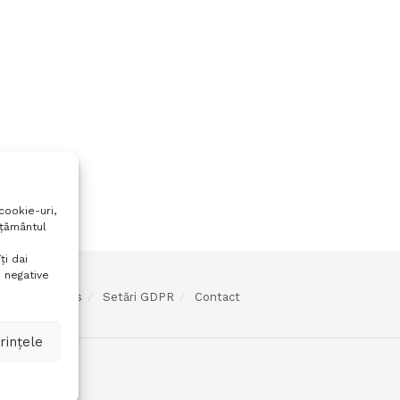
cookie-uri,
mțământul
ți dai
 negative
olitica cookies
Setări GDPR
Contact
rințele