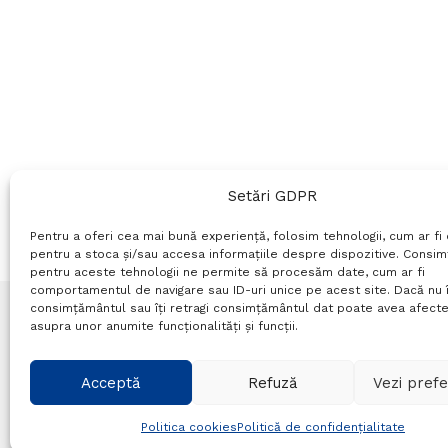
Setări GDPR
Pentru a oferi cea mai bună experiență, folosim tehnologii, cum ar fi 
pentru a stoca și/sau accesa informațiile despre dispozitive. Consi
pentru aceste tehnologii ne permite să procesăm date, cum ar fi
comportamentul de navigare sau ID-uri unice pe acest site. Dacă nu î
consimțământul sau îți retragi consimțământul dat poate avea afecte
asupra unor anumite funcționalități și funcții.
Termeni si conditii
Politică de confidențialitate
P
Acceptă
Refuză
Vezi prefe
© Probr.ro 2022. Created by
I
MCreative.ro
.
Politica cookies
Politică de confidențialitate