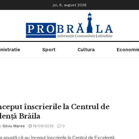
joi, 6, august 2026
nistratie
Sport
Cultura
Economi
nceput înscrierile la Centrul de
lență Brăila
e
Silviu Mares
19/09/2025
0
la anunță că au început înscrierile la Centrul de Excelență