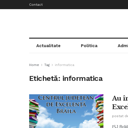
Contact
Actualitate
Politica
Admi
Home
Tag
informatica
Etichetă:
informatica
Au î
Exce
postat d
ISJ Brăi