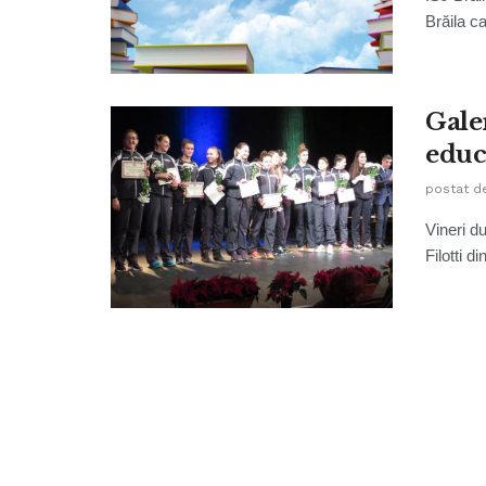
Brăila c
Gale
educ
postat d
Vineri d
Filotti di