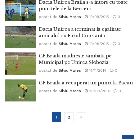
Dacia Unirea Braila s-a intors cu toate
punctele de la Berceni
postat de
Silviu Mares
19/09/2015
0
Dacia Unirea a terminat la egalitate
amicalul cu Farul Constanta
postat de
Silviu Mares
19/08/2015
0
CF Braila intalneste sambata pe
Municipal pe Unirea Slobozia
postat de
Silviu Mares
14/11/2014
0
CF Braila a recuperat un punct la Bacau
postat de
Silviu Mares
20/09/2014
0
1
2