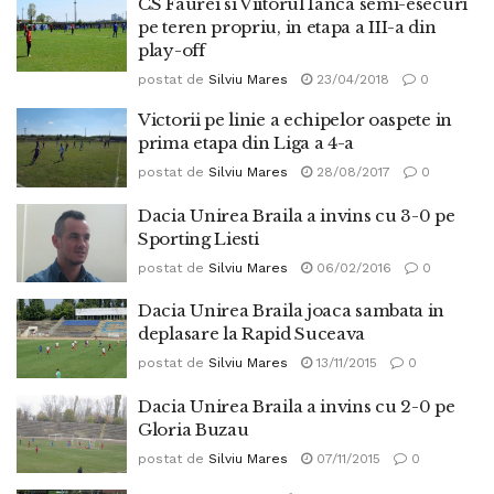
CS Faurei si Viitorul Ianca semi-esecuri
pe teren propriu, in etapa a III-a din
play-off
postat de
Silviu Mares
23/04/2018
0
Victorii pe linie a echipelor oaspete in
prima etapa din Liga a 4-a
postat de
Silviu Mares
28/08/2017
0
Dacia Unirea Braila a invins cu 3-0 pe
Sporting Liesti
postat de
Silviu Mares
06/02/2016
0
Dacia Unirea Braila joaca sambata in
deplasare la Rapid Suceava
postat de
Silviu Mares
13/11/2015
0
Dacia Unirea Braila a invins cu 2-0 pe
Gloria Buzau
postat de
Silviu Mares
07/11/2015
0