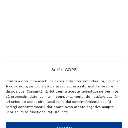
Setări GDPR
Pentru a oferi cea mai bună experiență, folosim tehnologii, cum ar
fi cookie-uri, pentru a stoca și/sau accesa informațiile despre
dispozitive. Consimțământul pentru aceste tehnologii ne permite
să procesăm date, cum ar fi comportamentul de navigare sau ID-
uri unice pe acest site. Dacă nu îți dai consimțământul sau îți
Termeni si conditii
Politică de confidențialitate
retragi consimțământul dat poate avea afecte negative asupra
Politica cookies
Setări GDPR
Contact
unor anumite funcționalități și funcții.
Telefon:
+40 788 760 194