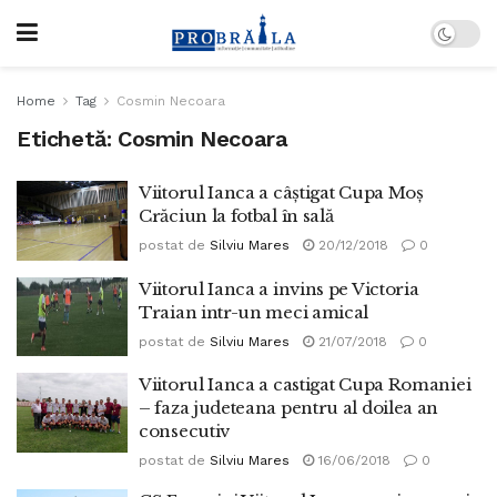
Home
Tag
Cosmin Necoara
Etichetă:
Cosmin Necoara
Viitorul Ianca a câștigat Cupa Moș
Crăciun la fotbal în sală
postat de
Silviu Mares
20/12/2018
0
Viitorul Ianca a invins pe Victoria
Traian intr-un meci amical
postat de
Silviu Mares
21/07/2018
0
Viitorul Ianca a castigat Cupa Romaniei
– faza judeteana pentru al doilea an
consecutiv
postat de
Silviu Mares
16/06/2018
0