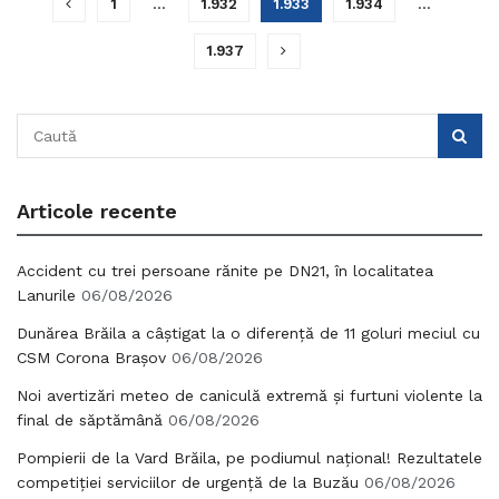
1
…
1.932
1.933
1.934
…
1.937
Articole recente
Accident cu trei persoane rănite pe DN21, în localitatea
Lanurile
06/08/2026
Dunărea Brăila a câștigat la o diferență de 11 goluri meciul cu
CSM Corona Brașov
06/08/2026
Noi avertizări meteo de caniculă extremă și furtuni violente la
final de săptămână
06/08/2026
Pompierii de la Vard Brăila, pe podiumul național! Rezultatele
competiției serviciilor de urgență de la Buzău
06/08/2026