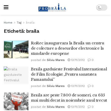
Home
Tag
braila
Etichetă:
braila
RoRec inaugureaza la Braila un centru
de colectare a deseurilor electronice la
standarde europene
postat de
Silviu Mares
13/11/2012
0
Braila gazduieste Festivalul International
de Film Ecologist „Pentru sanatatea
Pamantului”
postat de
Silviu Mares
13/11/2012
0
Braila are peste 7.800 de someri, cu 635
mai multi decat in noiembrie anul trecut
postat de
Silviu Mares
13/11/2012
0