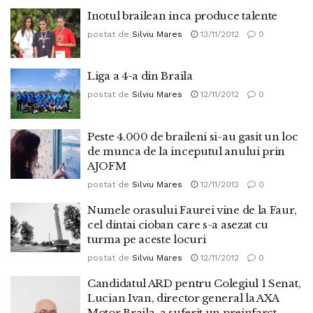
Inotul brailean inca produce talente
postat de
Silviu Mares
13/11/2012
0
Liga a 4-a din Braila
postat de
Silviu Mares
12/11/2012
0
Peste 4.000 de braileni si-au gasit un loc
de munca de la inceputul anului prin
AJOFM
postat de
Silviu Mares
12/11/2012
0
Numele orasului Faurei vine de la Faur,
cel dintai cioban care s-a asezat cu
turma pe aceste locuri
postat de
Silviu Mares
12/11/2012
0
Candidatul ARD pentru Colegiul 1 Senat,
Lucian Ivan, director general la AXA
Motor Braila, a suferit un preinfarct