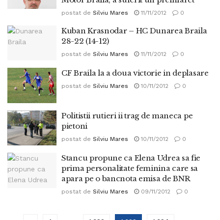
postat de
Silviu Mares
11/11/2012
0
Kuban Krasnodar – HC Dunarea Braila
28-22 (14-12)
postat de
Silviu Mares
11/11/2012
0
CF Braila la a doua victorie in deplasare
postat de
Silviu Mares
10/11/2012
0
Politistii rutieri ii trag de maneca pe
pietoni
postat de
Silviu Mares
10/11/2012
0
Stancu propune ca Elena Udrea sa fie
prima personalitate feminina care sa
apara pe o bancnota emisa de BNR
postat de
Silviu Mares
09/11/2012
0