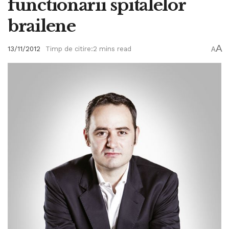
functionarii spitalelor
brailene
A
13/11/2012
Timp de citire:2 mins read
A