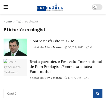
Home
Tag
ecologist
Etichetă:
ecologist
Contre nesfarsite in CLM
postat de
Silviu Mares
05/02/2013
0
Braila gazduieste Festivalul International
de Film Ecologist „Pentru sanatatea
Pamantului”
postat de
Silviu Mares
13/11/2012
0