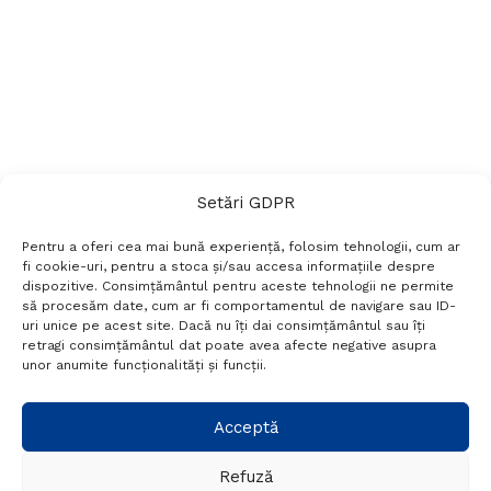
Setări GDPR
Pentru a oferi cea mai bună experiență, folosim tehnologii, cum ar
fi cookie-uri, pentru a stoca și/sau accesa informațiile despre
dispozitive. Consimțământul pentru aceste tehnologii ne permite
să procesăm date, cum ar fi comportamentul de navigare sau ID-
uri unice pe acest site. Dacă nu îți dai consimțământul sau îți
Termeni si conditii
Politică de confidențialitate
retragi consimțământul dat poate avea afecte negative asupra
Politica cookies
Setări GDPR
Contact
unor anumite funcționalități și funcții.
Telefon:
+40 788 760 194
Acceptă
Refuză