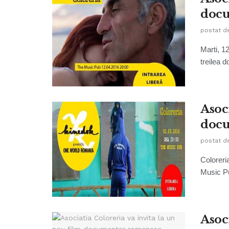
docu
postat d
Marti, 12
treilea 
Asoci
docu
postat d
Coloreri
Music Pu
Asoc