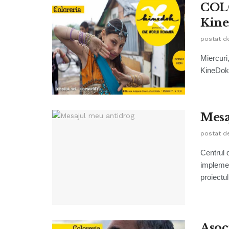
COLO
Kin
postat d
Miercuri
KineDok 
Mesa
postat d
Centrul 
implemen
proiectulu
Asoci