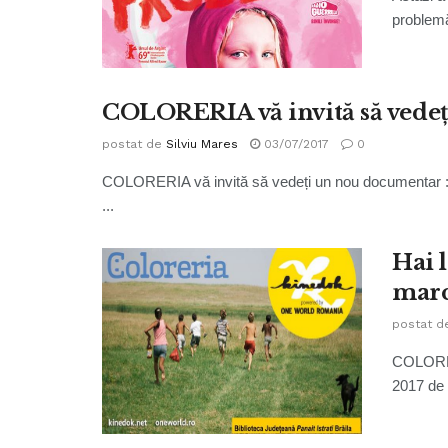
problemă
COLORERIA vă invită să vede
postat de
Silviu Mares
03/07/2017
0
COLORERIA vă invită să vedeți un nou documentar : P
...
Hai 
mar
postat d
COLORERI
2017 de 