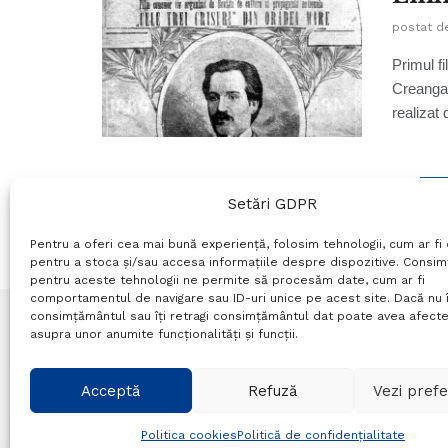
postat d
Primul 
Creanga"
realizat 
1
Setări GDPR
Pentru a oferi cea mai bună experiență, folosim tehnologii, cum ar fi 
pentru a stoca și/sau accesa informațiile despre dispozitive. Consi
pentru aceste tehnologii ne permite să procesăm date, cum ar fi
comportamentul de navigare sau ID-uri unice pe acest site. Dacă nu î
consimțământul sau îți retragi consimțământul dat poate avea afecte
asupra unor anumite funcționalități și funcții.
Termeni si conditii
Politică de confidențialitate
P
Acceptă
Refuză
Vezi prefe
© Probr.ro 2022. Created by
I
MCreative.ro
.
Politica cookies
Politică de confidențialitate