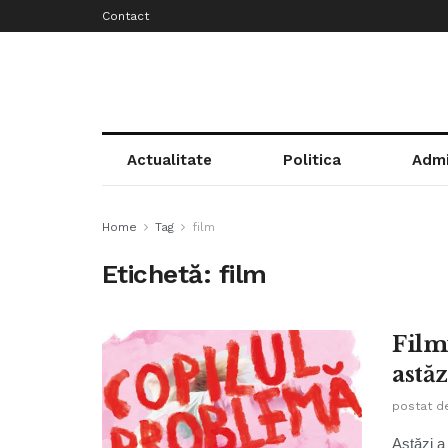
Contact
Actualitate
Politica
Admi
Home
Tag
film
Etichetă:
film
Film
astă
postat d
Astăzi a