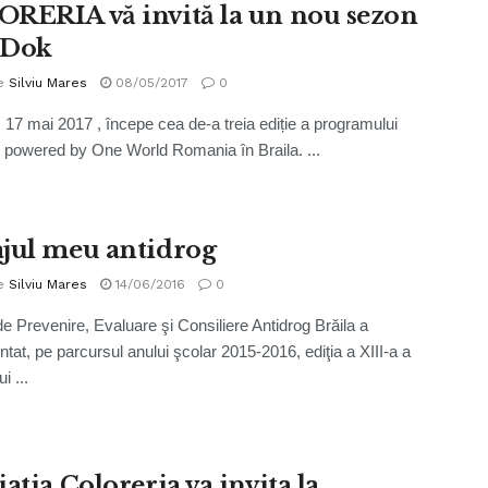
RERIA vă invită la un nou sezon
eDok
e
Silviu Mares
08/05/2017
0
, 17 mai 2017 , începe cea de-a treia ediție a programului
powered by One World Romania în Braila. ...
jul meu antidrog
e
Silviu Mares
14/06/2016
0
de Prevenire, Evaluare şi Consiliere Antidrog Brăila a
tat, pe parcursul anului şcolar 2015-2016, ediţia a XIII-a a
i ...
atia Coloreria va invita la