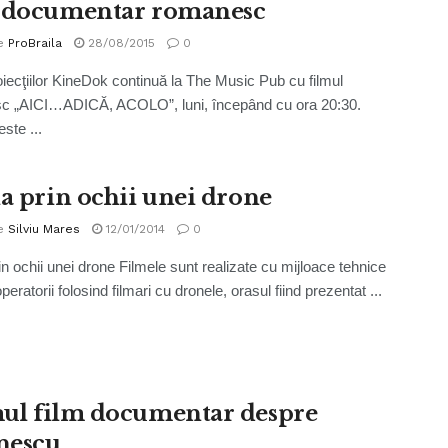
 documentar romanesc
e
ProBraila
28/08/2015
0
oiecţiilor KineDok continuă la The Music Pub cu filmul
c „AICI…ADICĂ, ACOLO”, luni, începând cu ora 20:30.
este ...
la prin ochii unei drone
e
Silviu Mares
12/01/2014
0
rin ochii unei drone Filmele sunt realizate cu mijloace tehnice
operatorii folosind filmari cu dronele, orasul fiind prezentat ...
ul film documentar despre
nescu