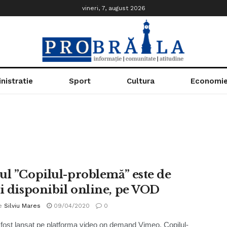
vineri, 7, august 2026
nistratie
Sport
Cultura
Economi
ul ”Copilul-problemă” este de
zi disponibil online, pe VOD
e
Silviu Mares
09/04/2020
0
 fost lansat pe platforma video on demand Vimeo, Copilul-