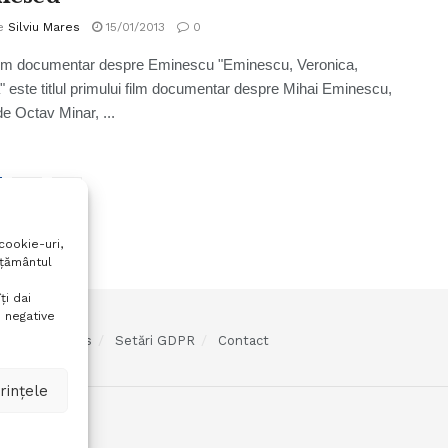
e
Silviu Mares
15/01/2013
0
film documentar despre Eminescu "Eminescu, Veronica,
 este titlul primului film documentar despre Mihai Eminescu,
de Octav Minar, ...
2
cookie-uri,
mțământul
ți dai
 negative
olitica cookies
Setări GDPR
Contact
rințele