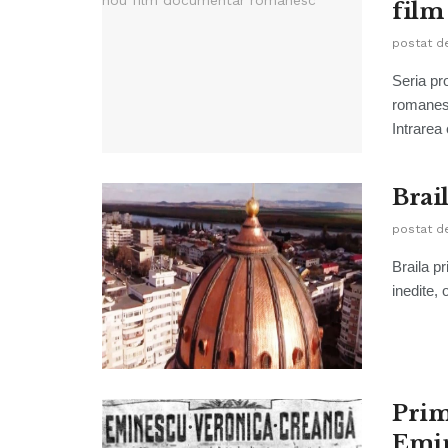
film
postat d
Seria pr
romanes
Intrarea 
Brai
postat d
Braila p
inedite, 
Prim
Emi