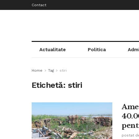
Contact
Actualitate
Politica
Admi
Home
Tag
stiri
Etichetă:
stiri
Amen
40.0
pent
postat d