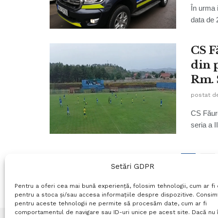
În urma 
data de 
CS F
din 
Rm. 
postat d
CS Făure
seria a II
1
2
Setări GDPR
Pentru a oferi cea mai bună experiență, folosim tehnologii, cum ar fi 
pentru a stoca și/sau accesa informațiile despre dispozitive. Consi
pentru aceste tehnologii ne permite să procesăm date, cum ar fi
comportamentul de navigare sau ID-uri unice pe acest site. Dacă nu î