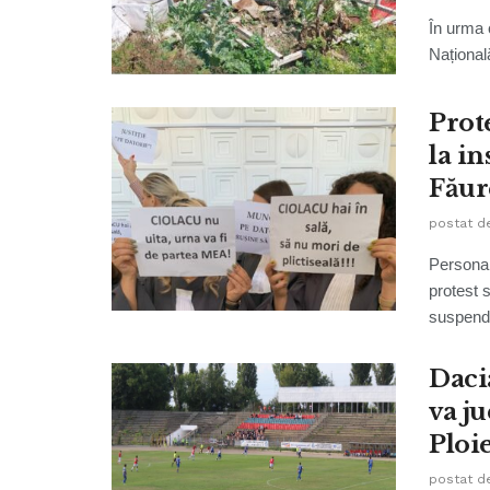
În urma c
Național
Prot
la in
Făur
postat d
Personal
protest s
suspenda
Daci
va j
Ploi
postat d