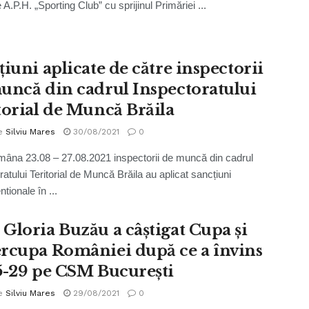
 A.P.H. „Sporting Club” cu sprijinul Primăriei ...
țiuni aplicate de către inspectorii
uncă din cadrul Inspectoratului
torial de Muncă Brăila
e
Silviu Mares
30/08/2021
0
mâna 23.08 – 27.08.2021 inspectorii de muncă din cadrul
atului Teritorial de Muncă Brăila au aplicat sancțiuni
tionale în ...
Gloria Buzău a câștigat Cupa și
rcupa României după ce a învins
5-29 pe CSM București
e
Silviu Mares
29/08/2021
0