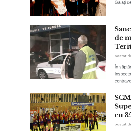
Galaţi de
Sanc
de m
Teri
postat d
În săptă
Inspector
contraven
SCM 
Supe
cu 3
postat d