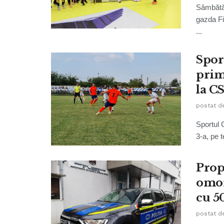
Sâmbătă 
gazda Fi
...
Spor
prima
la C
postat d
Sportul 
3-a, pe 
Prop
omor
cu 5
postat d