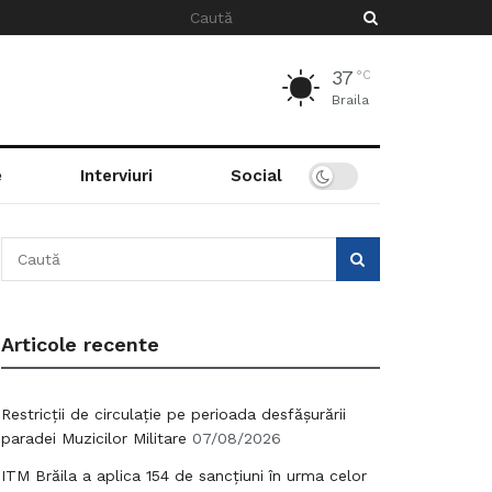
37
°C
Braila
e
Interviuri
Social
Articole recente
Restricții de circulație pe perioada desfășurării
paradei Muzicilor Militare
07/08/2026
ITM Brăila a aplica 154 de sancțiuni în urma celor