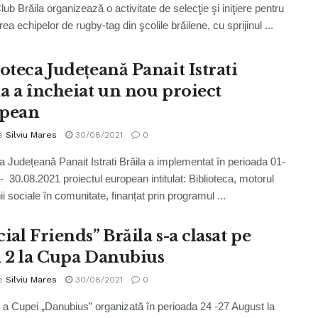
ub Brăila organizează o activitate de selecţie şi iniţiere pentru
ea echipelor de rugby-tag din şcolile brăilene, cu sprijinul ...
oteca Județeană Panait Istrati
la a încheiat un nou proiect
pean
e
Silviu Mares
30/08/2021
0
ca Județeană Panait Istrati Brăila a implementat în perioada 01-
- 30.08.2021 proiectul european intitulat: Biblioteca, motorul
ii sociale în comunitate, finanțat prin programul ...
ial Friends” Brăila s-a clasat pe
l 2 la Cupa Danubius
e
Silviu Mares
30/08/2021
0
8 a Cupei „Danubius” organizată în perioada 24 -27 August la