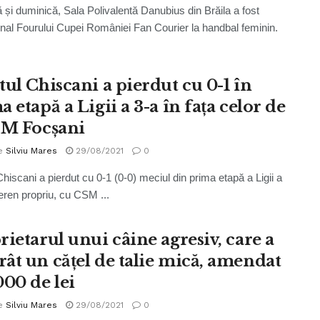
și duminică, Sala Polivalentă Danubius din Brăila a fost
nal Fourului Cupei României Fan Courier la handbal feminin.
tul Chiscani a pierdut cu 0-1 în
 etapă a Ligii a 3-a în fața celor de
SM Focșani
e
Silviu Mares
29/08/2021
0
Chiscani a pierdut cu 0-1 (0-0) meciul din prima etapă a Ligii a
teren propriu, cu CSM ...
rietarul unui câine agresiv, care a
ât un cățel de talie mică, amendat
000 de lei
e
Silviu Mares
29/08/2021
0