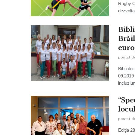
Rugby Cl
dezvoltar
Bibli
Brăi
euro
postat d
Bibliote
09.2019 
incluziun
“Spec
locu
postat d
Ediţia 2