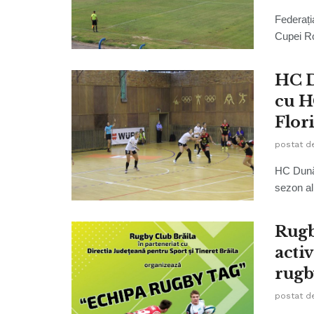
Federați
Cupei Ro
HC D
cu H
Flor
postat d
HC Dunăr
sezon al 
Rugb
activ
rugb
postat d