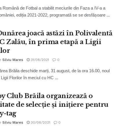
a Română de Fotbal a stabilit meciurile din Faza a IV-a a
mâniei, ediția 2021-2022, programată se se desfășoare ...
unărea joacă astăzi în Polivalentă
C Zalău, în prima etapă a Ligii
ilor
e
Silviu Mares
31/08/2021
0
ea Brăila deschide marți, 31 august, de la ora 16.00, noul
Ligii Florilor în meciul cu HC ...
y Club Brăila organizează o
itate de selecţie şi iniţiere pentru
y-tag
e
Silviu Mares
30/08/2021
0