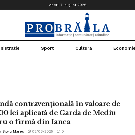
vineri, 7, august 2026
nistratie
Sport
Cultura
Economi
dă contravențională în valoare de
00 lei aplicată de Garda de Mediu
ru o firmă din Ianca
e
Silviu Mares
03/06/2025
0