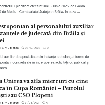
ontrolului planificat efectuat luni, 2 iunie 2025, de Garda
ă de Mediu - Comisariatul Județean Brăila, în baza ...
est spontan al personalului auxiliar
stanțele de judecată din Brăila și
ei
e
Silviu Mares
08/12/2023
0
ul auxiliar de specialitate din instanţe a declanşat forme de
pontan, concretizate în întreruperea activităţii cu publicul şi
rea ...
a Unirea va afla miercuri cu cine
uca în Cupa României – Petrolul
ești sau CSO Plopeni
e
Silviu Mares
31/08/2021
0