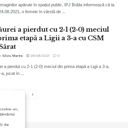
imaginilor apărute în spațiul public, IPJ Brăila informează că la
24.08.2021, o femeie în vârstă de ...
ăurei a pierdut cu 2-1 (2-0) meciul
prima etapă a Ligii a 3-a cu CSM
Sărat
e
Silviu Mares
29/08/2021
0
i a pierdut cu 2-1 (2-0) meciul din prima etapă a Ligii a 3-a,
-a, jucat în ...
…
321
cookie-uri,
mțământul
ți dai