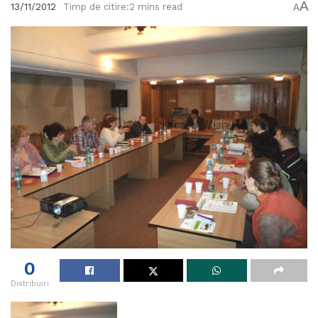
A
13/11/2012
Timp de citire:2 mins read
A
0
Distribuiri