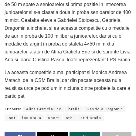
de 50 m spate a senioarelor si prima pozitie in intrecerea
junioarelor si s-a clasat a doua in proba senioarelor de 400
m mixt. Cealalta eleva a Gabrielei Stoicescu, Gabriela
Dragomir, a incheiat si ea aceasta competitie cu o medalie
de aur in proba de 100 m liber a junioarelor, dar si cu o
medalie de argint in proba de stafeta 4×50 m mixt a
junioarelor, alaturi de Alina Gratiela Ene si de surorile Livia
Ana si Ioana Cristina Pascu, toate reprezentant LPS Braila.
La aceasta competitie a mai participat si Monica Andreea
Matachi de la CSM Braila, dar din pacate aceasta nu a
reusit sa urce pe podium in niciuna dintre probele la care a
participat.
Etichete:
Alina Gratiela Ene
braila
Gabriela Dragomir
inot
lps braila
sport
stiri
stiri braila