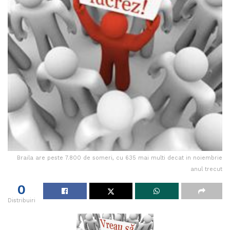
Braila are peste 7.800 de someri, cu 635 mai multi decat in noiembrie
anul trecut
0
Distribuiri