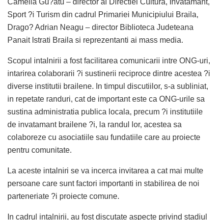
Camelia Gu?atu – director al Directiei Cultura, Invatamant,
Sport ?i Turism din cadrul Primariei Municipiului Braila,
Drago? Adrian Neagu – director Biblioteca Judeteana
Panait Istrati Braila si reprezentanti ai mass media.
Scopul intalnirii a fost facilitarea comunicarii intre ONG-uri,
intarirea colaborarii ?i sustinerii reciproce dintre acestea ?i
diverse institutii brailene. In timpul discutiilor, s-a subliniat,
in repetate randuri, cat de important este ca ONG-urile sa
sustina administratia publica locala, precum ?i institutiile
de invatamant brailene ?i, la randul lor, acestea sa
colaboreze cu asociatiile sau fundatiile care au proiecte
pentru comunitate.
La aceste intalniri se va incerca invitarea a cat mai multe
persoane care sunt factori importanti in stabilirea de noi
parteneriate ?i proiecte comune.
In cadrul intalnirii, au fost discutate aspecte privind stadiul