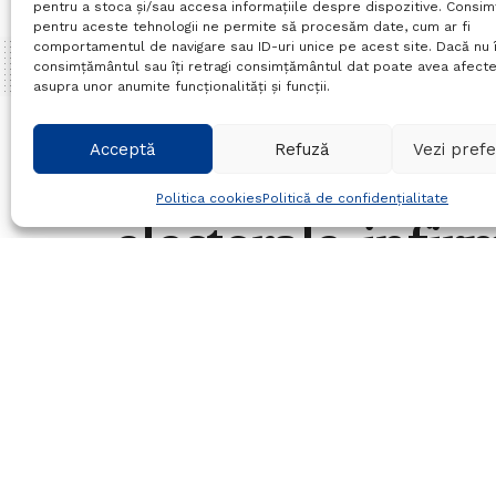
pentru a stoca și/sau accesa informațiile despre dispozitive. Consi
pentru aceste tehnologii ne permite să procesăm date, cum ar fi
comportamentul de navigare sau ID-uri unice pe acest site. Dacă nu î
consimțământul sau îți retragi consimțământul dat poate avea afecte
asupra unor anumite funcționalități și funcții.
Home
Politica
Acceptă
Refuză
Vezi prefe
Sesizare de incal
Politica cookies
Politică de confidențialitate
electorale, infir
politisti
12/11/2012
in
Politica
Timp de citire:1 min read