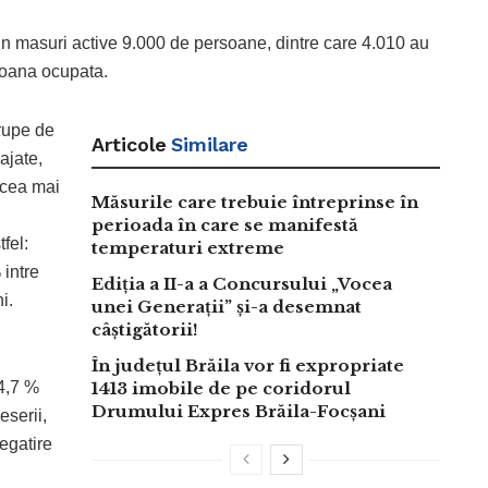
n masuri active 9.000 de persoane, dintre care 4.010 au
soana ocupata.
rupe de
Articole
Similare
ajate,
 cea mai
Măsurile care trebuie întreprinse în
perioada în care se manifestă
fel:
temperaturi extreme
 intre
Ediția a II-a a Concursului „Vocea
i.
unei Generații” și-a desemnat
câștigătorii!
În județul Brăila vor fi expropriate
24,7 %
1413 imobile de pe coridorul
Drumului Expres Brăila-Focșani
eserii,
regatire