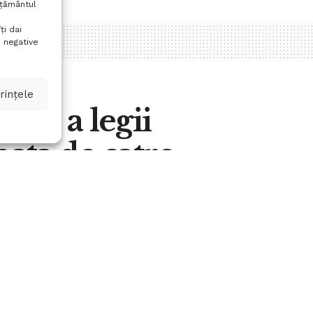
mțământul
ți dai
 negative
rințele
care a legii
mata de catre
A
0
A