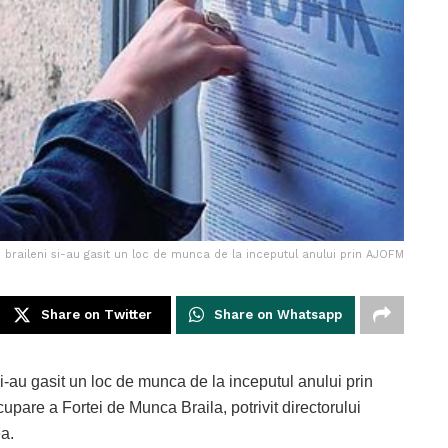
 braileni si-au gasit un loc de munca de la inceputul anului prin AJOFM
Share on Twitter
Share on Whatsapp
i-au gasit un loc de munca de la inceputul anului prin
pare a Fortei de Munca Braila, potrivit directorului
ea.