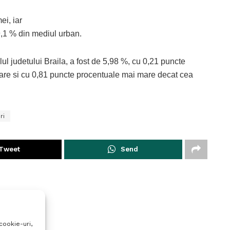
ei, iar
9,1 % din mediul urban.
lul judetului Braila, a fost de 5,98 %, cu 0,21 puncte
ioare si cu 0,81 puncte procentuale mai mare decat cea
ri
Tweet
Send
cookie-uri,