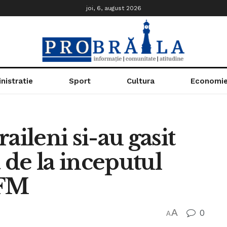
joi, 6, august 2026
nistratie
Sport
Cultura
Economi
aileni si-au gasit
de la inceputul
OFM
A
0
A