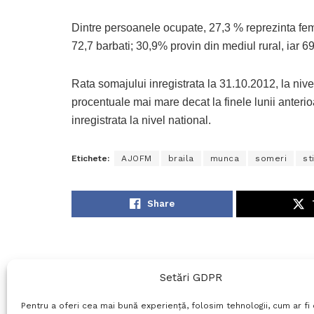
Dintre persoanele ocupate, 27,3 % reprezinta fem
72,7 barbati; 30,9% provin din mediul rural, iar 6
Rata somajului inregistrata la 31.10.2012, la nive
procentuale mai mare decat la finele lunii anter
inregistrata la nivel national.
Etichete:
AJOFM
braila
munca
someri
sti
Share
Setări GDPR
Pentru a oferi cea mai bună experiență, folosim tehnologii, cum ar fi 