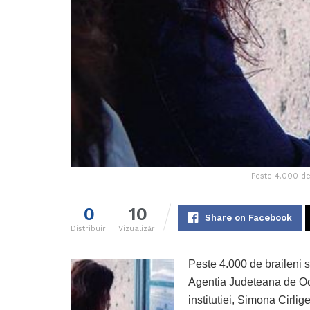
Peste 4.000 de
0
10
Share on Facebook
Distribuiri
Vizualizări
Peste 4.000 de braileni s
Agentia Judeteana de Ocu
institutiei, Simona Cirlig