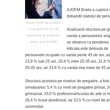
AJOFM Braila a cuprins i
dobandit statutul de per
Peste 4.000 de braileni
si-au gasit un loc de
Analizand structura pe g
munca de la inceputul
varsta a persoanelor ang
anului prin AJOFM
se observa ca ponderea
ridicata este detinuta de
persoanele ocupate cu varsta peste 45 de ani, ast
13,9 % sub 25 ani, 20,4 % intre 25-35 ani, 31,8 %
35-45 ani, iar 33,9 % cu varsta mai mare de 45 an
Structura acestora pe niveluri de pregatire, a fost
urmatoarea: 5,4 % cu nivel de pregatire primar, 
gimnazial, 33,0 % profesional/scoala de arte si m
26,4 % liceal /postliceal, iar 10,5 % cu nivel de p
universitar.