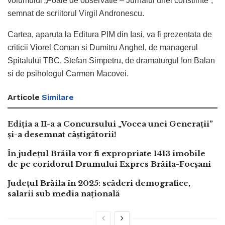
volumului „Foaie de observatie – Jurnalul unei constiinte”,
semnat de scriitorul Virgil Andronescu.
Cartea, aparuta la Editura PIM din Iasi, va fi prezentata de
criticii Viorel Coman si Dumitru Anghel, de managerul
Spitalului TBC, Stefan Simpetru, de dramaturgul Ion Balan
si de psihologul Carmen Macovei.
Articole
Similare
Ediția a II-a a Concursului „Vocea unei Generații”
și-a desemnat câștigătorii!
În județul Brăila vor fi expropriate 1413 imobile
de pe coridorul Drumului Expres Brăila-Focșani
Județul Brăila în 2025: scăderi demografice,
salarii sub media națională