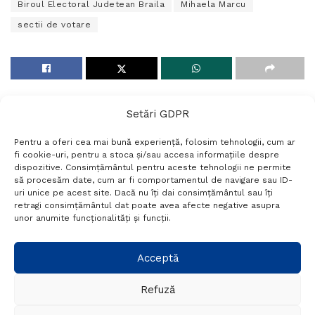
Biroul Electoral Judetean Braila
Mihaela Marcu
sectii de votare
Setări GDPR
Pentru a oferi cea mai bună experiență, folosim tehnologii, cum ar
fi cookie-uri, pentru a stoca și/sau accesa informațiile despre
dispozitive. Consimțământul pentru aceste tehnologii ne permite
să procesăm date, cum ar fi comportamentul de navigare sau ID-
uri unice pe acest site. Dacă nu îți dai consimțământul sau îți
Termeni si conditii
Politică de confidențialitate
retragi consimțământul dat poate avea afecte negative asupra
Politica cookies
Setări GDPR
Contact
unor anumite funcționalități și funcții.
Telefon:
+40 788 760 194
Acceptă
Refuză
© Probr.ro 2022. Created by
I
MCreative.ro
.