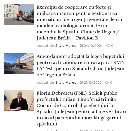
Exercițiu de cooperare cu forțe și
mijloace în teren pentru gestionarea
unei situații de urgență generate de un
incident radiologic urmat de un
incendiu la Spitalul Clinic de Urgență
Județean Brăila – Pavilion B
postat de
Silviu Mares
24/10/2024
0
Amendament adoptat la legea bugetului
pentru achiziționarea unui aparat RMN
1,5 Tesla pentru Spitalul Clinic Județean
de Urgență Brăila
postat de
Silviu Mares
21/12/2023
0
Florin Dobrescu (PNL): Solicit public
prefectului Iulian Timofei să trimită
Corpul de Control al prefectului la
Spitalul Judeţean pentru a face verificări
în cazul pacientului mort lângă gardul
spitalului