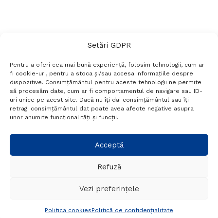
Setări GDPR
Pentru a oferi cea mai bună experiență, folosim tehnologii, cum ar
fi cookie-uri, pentru a stoca și/sau accesa informațiile despre
dispozitive. Consimțământul pentru aceste tehnologii ne permite
să procesăm date, cum ar fi comportamentul de navigare sau ID-
uri unice pe acest site. Dacă nu îți dai consimțământul sau îți
Termeni si conditii
Politică de confidențialitate
retragi consimțământul dat poate avea afecte negative asupra
Politica cookies
Setări GDPR
Contact
unor anumite funcționalități și funcții.
Telefon:
+40 788 760 194
Acceptă
Refuză
© Probr.ro 2022. Created by
I
MCreative.ro
.
Vezi preferințele
Politica cookies
Politică de confidențialitate