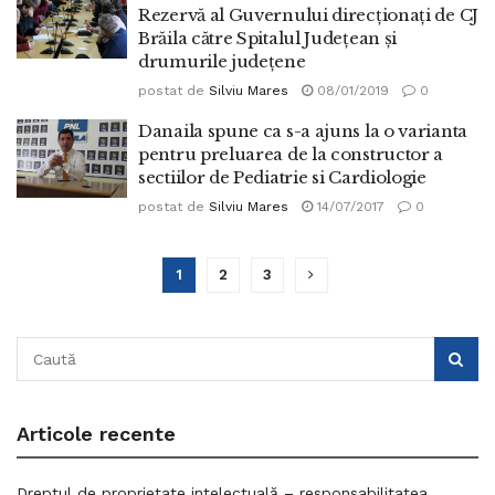
Rezervă al Guvernului direcționați de CJ
Brăila către Spitalul Județean și
drumurile județene
postat de
Silviu Mares
08/01/2019
0
Danaila spune ca s-a ajuns la o varianta
pentru preluarea de la constructor a
sectiilor de Pediatrie si Cardiologie
postat de
Silviu Mares
14/07/2017
0
1
2
3
Articole recente
Dreptul de proprietate intelectuală – responsabilitatea