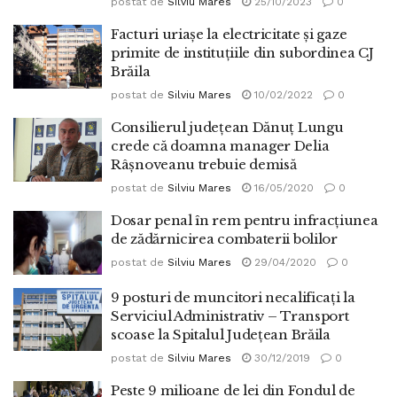
postat de
Silviu Mares
25/10/2023
0
Facturi uriașe la electricitate și gaze
primite de instituțiile din subordinea CJ
Brăila
postat de
Silviu Mares
10/02/2022
0
Consilierul județean Dănuț Lungu
crede că doamna manager Delia
Râșnoveanu trebuie demisă
postat de
Silviu Mares
16/05/2020
0
Dosar penal în rem pentru infracţiunea
de zădărnicirea combaterii bolilor
postat de
Silviu Mares
29/04/2020
0
9 posturi de muncitori necalificați la
Serviciul Administrativ – Transport
scoase la Spitalul Județean Brăila
postat de
Silviu Mares
30/12/2019
0
Peste 9 milioane de lei din Fondul de