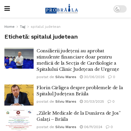
Home
Tag
spitalul judetean
Etichetă:
spitalul judetean
Consilierii județeni au aprobat
stimulente financiare doar pentru
medicii de la Secția de Cardiologie a
Spitalului Clinic Județean de Urgențe
postat de
Silviu Mares
30/06/2026
0
Florin Cîrligea despre problemele de la
Spitalul Județean Brăila
postat de
Silviu Mares
30/03/2025
0
„Zilele Medicale de la Dunărea de Jos”
Galați – Brăila
postat de
Silviu Mares
06/11/2024
0