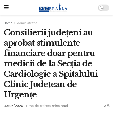
Home
Administratie
Consilierii județeni au
aprobat stimulente
financiare doar pentru
medicii de la Secția de
Cardiologie a Spitalului
Clinic Județean de
Urgențe
A
30/06/2026
Timp de citire:4 mins read
A