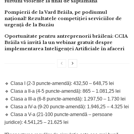
furtuni violente la final de săptămână
Pompierii de la Vard Brăila, pe podiumul
național! Rezultatele competiției serviciilor de
urgență de la Buzău
Oportunitate pentru antreprenorii brăileni: CCIA
Brăila vă invită la un webinar gratuit despre
implementarea Inteligenței Artificiale în afaceri
🔹 Clasa I (2-3 puncte-amendă): 432,50 – 648,75 lei
🔹 Clasa a II-a (4-5 puncte-amendă): 865 – 1.081,25 lei
🔹 Clasa a III-a (6-8 puncte-amendă): 1.297,50 – 1.730 lei
🔹 Clasa a IV-a (9-20 puncte-amendă): 1.946,25 – 4.325 lei
🔹 Clasa a V-a (21-100 puncte-amendă – persoane
juridice): 4.541,25 – 21.625 lei