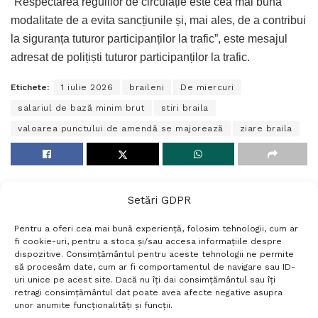
”Respectarea regulilor de circulație este cea mai bună
modalitate de a evita sancțiunile și, mai ales, de a contribui
la siguranța tuturor participanților la trafic”, este mesajul
adresat de polițiști tuturor participanților la trafic.
Etichete:
1 iulie 2026
braileni
De miercuri
salariul de bază minim brut
stiri braila
valoarea punctului de amendă se majorează
ziare braila
Setări GDPR
Pentru a oferi cea mai bună experiență, folosim tehnologii, cum ar
fi cookie-uri, pentru a stoca și/sau accesa informațiile despre
dispozitive. Consimțământul pentru aceste tehnologii ne permite
să procesăm date, cum ar fi comportamentul de navigare sau ID-
uri unice pe acest site. Dacă nu îți dai consimțământul sau îți
Termeni si conditii
Politică de confidențialitate
retragi consimțământul dat poate avea afecte negative asupra
Politica cookies
Setări GDPR
Contact
unor anumite funcționalități și funcții.