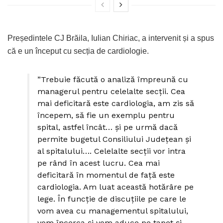
Președintele CJ Brăila, Iulian Chiriac, a intervenit și a spus
că e un început cu secția de cardiologie.
”Trebuie făcută o analiză împreună cu
managerul pentru celelalte secții. Cea
mai deficitară este cardiologia, am zis să
începem, să fie un exemplu pentru
spital, astfel încât… și pe urmă dacă
permite bugetul Consiliului Județean și
al spitalului…. Celelalte secții vor intra
pe rând în acest lucru. Cea mai
deficitară în momentul de față este
cardiologia. Am luat această hotărâre pe
lege. În funcție de discuțiile pe care le
vom avea cu managementul spitalului,
vom încerca și vom aduce pe tapet și