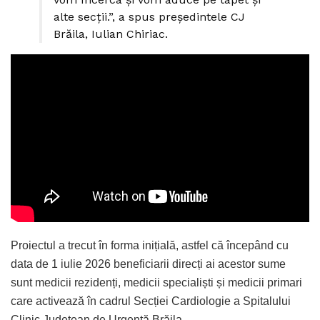
alte secții.”, a spus președintele CJ
Brăila, Iulian Chiriac.
Proiectul a trecut în forma inițială, astfel că începând cu
data de 1 iulie 2026 beneficiarii direcți ai acestor sume
sunt medicii rezidenți, medicii specialiști și medicii primari
care activează în cadrul Secției Cardiologie a Spitalului
Clinic Județean de Urgență Brăila.