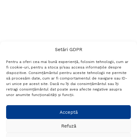
Setări GDPR
Pentru a oferi cea mai bună experiență, folosim tehnologii, cum ar
fi cookie-uri, pentru a stoca și/sau accesa informațiile despre
dispozitive. Consimțământul pentru aceste tehnologii ne permite
să procesăm date, cum ar fi comportamentul de navigare sau ID-
uri unice pe acest site. Dacă nu îți dai consimțământul sau îți
Termeni si conditii
Politică de confidențialitate
retragi consimțământul dat poate avea afecte negative asupra
Politica cookies
Setări GDPR
Contact
unor anumite funcționalități și funcții.
Telefon:
+40 788 760 194
Acceptă
Refuză
© Probr.ro 2022. Created by
I
MCreative.ro
.