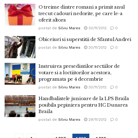
O treime dintre romani a primit anul
trecut cadouri nedorite, pe care le-a
oferit altora
postat de
Silviu Mares
30/11/2012
0
Obiceiuri si superstitii de Sfantul Andrei
postat de
Silviu Mares
30/11/2012
0
Instruirea presedintilor sectiilor de
votare si a loctiitorilor acestora,
programata pe 4 decembrie
postat de
Silviu Mares
30/11/2012
0
Handbalistele junioare de la LPS Braila
posibila pepiniera pentru HC Dunarea
Braila
postat de
Silviu Mares
29/11/2012
0