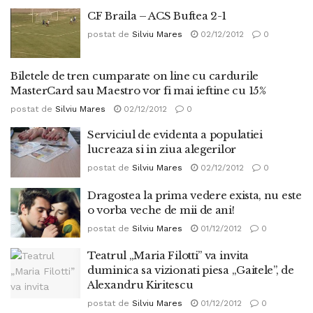
CF Braila – ACS Buftea 2-1
postat de
Silviu Mares
02/12/2012
0
Biletele de tren cumparate on line cu cardurile
MasterCard sau Maestro vor fi mai ieftine cu 15%
postat de
Silviu Mares
02/12/2012
0
Serviciul de evidenta a populatiei
lucreaza si in ziua alegerilor
postat de
Silviu Mares
02/12/2012
0
Dragostea la prima vedere exista, nu este
o vorba veche de mii de ani!
postat de
Silviu Mares
01/12/2012
0
Teatrul „Maria Filotti” va invita
duminica sa vizionati piesa „Gaitele”, de
Alexandru Kiritescu
postat de
Silviu Mares
01/12/2012
0