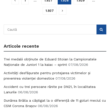
1
…
1.927
1.928
1.929
…
1.937
Articole recente
Trei medalii obținute de Eduard Stoian la Campionatele
Naționale de Juniori 1 la kaiac – sprint
07/08/2026
Activități desfășurate pentru protejarea victimelor și
prevenirea violenței domestice
07/08/2026
Accident cu trei persoane rănite pe DN21, în localitatea
Lanurile
06/08/2026
Dunărea Brăila a câștigat la o diferență de 11 goluri meciul cu
CSM Corona Brașov
06/08/2026