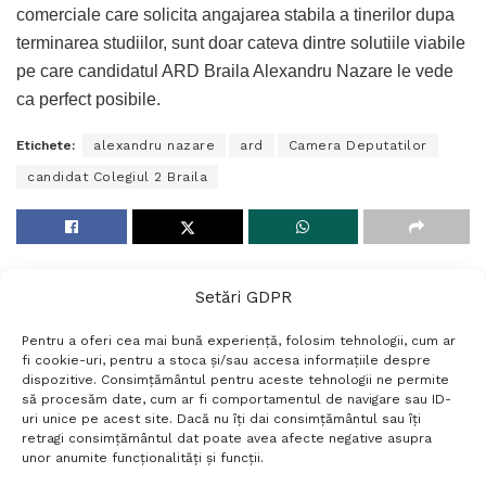
comerciale care solicita angajarea stabila a tinerilor dupa
terminarea studiilor, sunt doar cateva dintre solutiile viabile
pe care candidatul ARD Braila Alexandru Nazare le vede
ca perfect posibile.
Etichete:
alexandru nazare
ard
Camera Deputatilor
candidat Colegiul 2 Braila
Setări GDPR
Pentru a oferi cea mai bună experiență, folosim tehnologii, cum ar
fi cookie-uri, pentru a stoca și/sau accesa informațiile despre
dispozitive. Consimțământul pentru aceste tehnologii ne permite
să procesăm date, cum ar fi comportamentul de navigare sau ID-
uri unice pe acest site. Dacă nu îți dai consimțământul sau îți
Termeni si conditii
Politică de confidențialitate
retragi consimțământul dat poate avea afecte negative asupra
Politica cookies
Setări GDPR
Contact
unor anumite funcționalități și funcții.