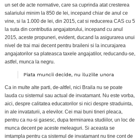
un set de acte normative, care sa cuprinda atat cresterea
salariului minim la 850 de lei, incepand chiar de anul ce
vine, si la 1.000 de lei, din 2015, cat si reducerea CAS cu 5
la suta din contributia angajatorului, incepand cu anul
2015, aceste propuneri, evident, ducand la asigurarea unui
nivel de trai mai decent pentru braileni si la incurajarea
angajatorilor sa plateasca taxele angajatilor, reducandu-se,
astfel, munca la negru.
Piata muncii decide, nu iluziile unora
Ca in multe alte parti, de-altfel, nici Braila nu se poate
lauda cu sistemul sau actual de invatamant. Nu este vorba,
aici, despre calitatea educatorilor si nici despre straduinta,
in ale invataturii, a elevilor. Cei mai buni tineri pleaca,
pentru ca nu-si gasesc, dupa terminarea studiilor, un loc de
munca decent pe aceste meleaguri. Si aceasta se
imtampla pentru ca sistemul de invatamant nu tine cont de