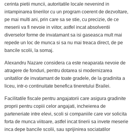
cerinta pietii muncii, autoritatile locale nevenind in
intampinarea tinerilor cu un program coerent de dezvoltare,
pe mai multi ani, prin care sa se stie, cu precizie, de ce
meserii va fi nevoie in viitor, astfel incat absolventii
diverselor forme de invatamant sa isi gaseasca mult mai
repede un loc de munca si sa nu mai treaca direct, de pe
bancile scolii, la somaj.
Alexandru Nazare considera ca este neaparata nevoie de
atragere de fonduri, pentru dotarea si modernizarea
unitatilor de invatamant de toate gradele, de la gradinita a
liceu, intr-o continuitate benefica tineretului Brailei.
Facilitatile fiscale pentru angajatorii care asigura gradinite
proprii pentru copiii celor angajati, incheierea de
parteneriate intre elevi, scoli si companiile care vor solicita
forta de munca viitoare, astfel incat tinerii sa invete meserie
inca depe bancile scolii, sau sprijinirea sociatatilor