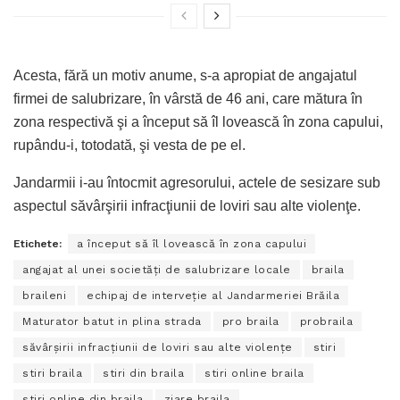
Acesta, fără un motiv anume, s-a apropiat de angajatul
firmei de salubrizare, în vârstă de 46 ani, care mătura în
zona respectivă şi a început să îl lovească în zona capului,
rupându-i, totodată, şi vesta de pe el.
Jandarmii i-au întocmit agresorului, actele de sesizare sub
aspectul săvârşirii infracţiunii de loviri sau alte violenţe.
Etichete:
a început să îl lovească în zona capului
angajat al unei societăţi de salubrizare locale
braila
braileni
echipaj de interveţie al Jandarmeriei Brăila
Maturator batut in plina strada
pro braila
probraila
săvârşirii infracţiunii de loviri sau alte violenţe
stiri
stiri braila
stiri din braila
stiri online braila
stiri online din braila
ziare braila