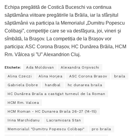
Echipa pregătită de Costică Buceschi va continua
săptămâna viitoare pregătirile la Brăila, iar la sfârșitul
săptămânii va participa la Memorialul „Dumitru Popescu
Colibaşi”, competiţie care se va desfăşura, joi, vineri şi
sîmbătă, la Braşov. La competiția de la Brașov vor
participa: ASC Corona Brașov, HC Dunărea Brăila, HCM
Rm. Vâlcea și ”U” Alexandrion Cluj.
Etichete:
Ada Moldovan
Alexandra Orșivschi
Alina Czeczi
Alina Horjea
ASC Corona Brasov
braila
Gabriela Dobre
handbal
hc dunarea braila
HC Dunărea Braila a castigat turneul de la Roman
HCM Rm. Valcea
HCM Roman - HC Dunarea Braila 26-27 (14-15)
Irina Marchidanu
Lacramioara Stan
Memorialul "Dumitru Popescu Colibaşi"
pro braila