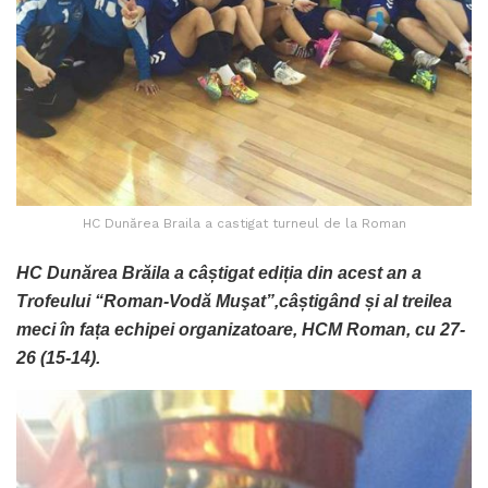
HC Dunărea Braila a castigat turneul de la Roman
HC Dunărea Brăila a câștigat ediția din acest an a
Trofeului “Roman-Vodă Muşat”,câștigând și al treilea
meci în fața echipei organizatoare, HCM Roman, cu 27-
26 (15-14).