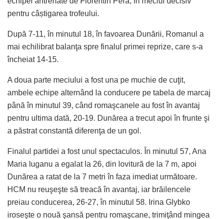
echipei antrenate de Florentin Pera, în meciul decisiv
pentru câștigarea trofeului.
După 7-11, în minutul 18, în favoarea Dunării, Romanul a
mai echilibrat balanţa spre finalul primei reprize, care s-a
încheiat 14-15.
A doua parte meciului a fost una pe muchie de cuţit,
ambele echipe alternând la conducere pe tabela de marcaj
până în minutul 39, când romaşcanele au fost în avantaj
pentru ultima dată, 20-19. Dunărea a trecut apoi în frunte şi
a păstrat constantă diferenţa de un gol.
Finalul partidei a fost unul spectaculos. În minutul 57, Ana
Maria Iuganu a egalat la 26, din lovitură de la 7 m, apoi
Dunărea a ratat de la 7 metri în faza imediat următoare.
HCM nu reuşeşte să treacă în avantaj, iar brăilencele
preiau conducerea, 26-27, în minutul 58. Irina Glybko
iroseşte o nouă şansă pentru romaşcane, trimiţând mingea