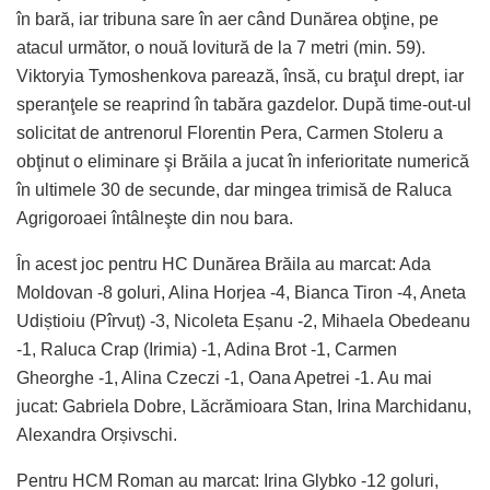
în bară, iar tribuna sare în aer când Dunărea obţine, pe
atacul următor, o nouă lovitură de la 7 metri (min. 59).
Viktoryia Tymoshenkova parează, însă, cu braţul drept, iar
speranţele se reaprind în tabăra gazdelor. După time-out-ul
solicitat de antrenorul Florentin Pera, Carmen Stoleru a
obţinut o eliminare şi Brăila a jucat în inferioritate numerică
în ultimele 30 de secunde, dar mingea trimisă de Raluca
Agrigoroaei întâlneşte din nou bara.
În acest joc pentru HC Dunărea Brăila au marcat: Ada
Moldovan -8 goluri, Alina Horjea -4, Bianca Tiron -4, Aneta
Udiștioiu (Pîrvuț) -3, Nicoleta Eșanu -2, Mihaela Obedeanu
-1, Raluca Crap (Irimia) -1, Adina Brot -1, Carmen
Gheorghe -1, Alina Czeczi -1, Oana Apetrei -1. Au mai
jucat: Gabriela Dobre, Lăcrămioara Stan, Irina Marchidanu,
Alexandra Orșivschi.
Pentru HCM Roman au marcat: Irina Glybko -12 goluri,