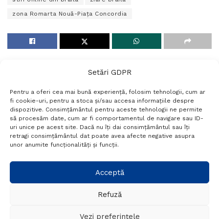
zona Romarta Nouă-Piaţa Concordia
Setări GDPR
Pentru a oferi cea mai bună experiență, folosim tehnologii, cum ar
fi cookie-uri, pentru a stoca și/sau accesa informațiile despre
dispozitive. Consimțământul pentru aceste tehnologii ne permite
să procesăm date, cum ar fi comportamentul de navigare sau ID-
uri unice pe acest site. Dacă nu îți dai consimțământul sau îți
Termeni si conditii
Politică de confidențialitate
retragi consimțământul dat poate avea afecte negative asupra
Politica cookies
Setări GDPR
Contact
unor anumite funcționalități și funcții.
Acceptă
Telefon:
+40 788 760 194
Refuză
© Probr.ro 2022. Created by
I
MCreative.ro
.
Vezi preferințele