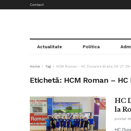
Contact
Actualitate
Politica
Admi
Home
Tag
HCM Roman - HC Dunarea Braila 26-27 (14-
Etichetă:
HCM Roman – HC Du
HC D
la R
postat d
HC Dunăr