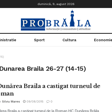
duminică, 9, august 2026
nistratie
Sport
Cultura
Economi
15)
narea Braila 26-27 (14-15)
unărea Braila a castigat turneul de
oman
e
Silviu Mares
09/08/2015
0
ea Braila a castigat turneul de la Roman HC Dunărea Brăila