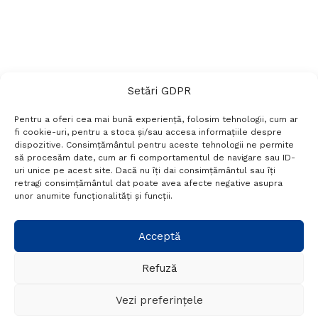
Setări GDPR
Pentru a oferi cea mai bună experiență, folosim tehnologii, cum ar
fi cookie-uri, pentru a stoca și/sau accesa informațiile despre
dispozitive. Consimțământul pentru aceste tehnologii ne permite
să procesăm date, cum ar fi comportamentul de navigare sau ID-
uri unice pe acest site. Dacă nu îți dai consimțământul sau îți
Termeni si conditii
Politică de confidențialitate
retragi consimțământul dat poate avea afecte negative asupra
Politica cookies
Setări GDPR
Contact
unor anumite funcționalități și funcții.
Telefon:
+40 788 760 194
Acceptă
Refuză
© Probr.ro 2022. Created by
I
MCreative.ro
.
Vezi preferințele