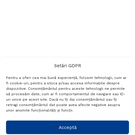
Setări GDPR
Pentru a oferi cea mai bună experiență, folosim tehnologii, cum ar
fi cookie-uri, pentru a stoca și/sau accesa informațiile despre
dispozitive. Consimțământul pentru aceste tehnologii ne permite
să procesăm date, cum ar fi comportamentul de navigare sau ID-
uri unice pe acest site. Dacă nu îți dai consimțământul sau îți
Termeni si conditii
Politică de confidențialitate
retragi consimțământul dat poate avea afecte negative asupra
Politica cookies
Setări GDPR
Contact
unor anumite funcționalități și funcții.
Telefon:
+40 788 760 194
Acceptă