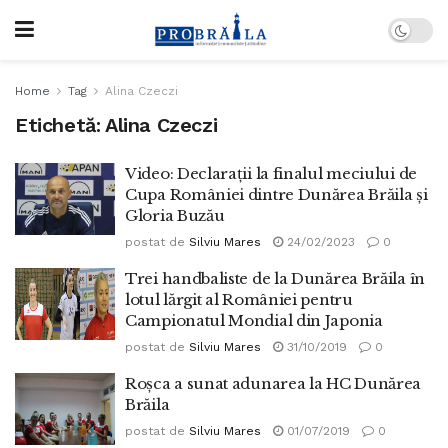
Home
Tag
Alina Czeczi
Etichetă:
Alina Czeczi
Video: Declarații la finalul meciului de
Cupa României dintre Dunărea Brăila și
Gloria Buzău
postat de
Silviu Mares
24/02/2023
0
Trei handbaliste de la Dunărea Brăila în
lotul lărgit al României pentru
Campionatul Mondial din Japonia
postat de
Silviu Mares
31/10/2019
0
Roșca a sunat adunarea la HC Dunărea
Brăila
postat de
Silviu Mares
01/07/2019
0