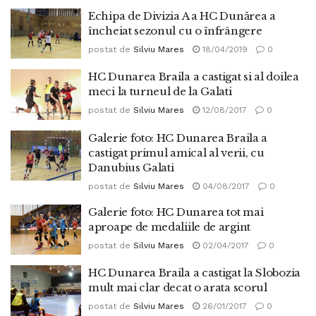
Echipa de Divizia A a HC Dunărea a
încheiat sezonul cu o înfrângere
postat de
Silviu Mares
18/04/2019
0
HC Dunarea Braila a castigat si al doilea
meci la turneul de la Galati
postat de
Silviu Mares
12/08/2017
0
Galerie foto: HC Dunarea Braila a
castigat primul amical al verii, cu
Danubius Galati
postat de
Silviu Mares
04/08/2017
0
Galerie foto: HC Dunarea tot mai
aproape de medaliile de argint
postat de
Silviu Mares
02/04/2017
0
HC Dunarea Braila a castigat la Slobozia
mult mai clar decat o arata scorul
postat de
Silviu Mares
26/01/2017
0