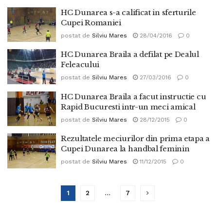
HC Dunarea s-a calificat in sferturile
Cupei Romaniei
postat de
Silviu Mares
28/04/2016
0
HC Dunarea Braila a defilat pe Dealul
Feleacului
postat de
Silviu Mares
27/03/2016
0
HC Dunarea Braila a facut instructie cu
Rapid Bucuresti intr-un meci amical
postat de
Silviu Mares
28/12/2015
0
Rezultatele meciurilor din prima etapa a
Cupei Dunarea la handbal feminin
postat de
Silviu Mares
11/12/2015
0
1
2
…
7