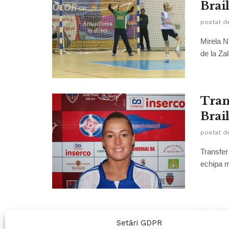
Brai
postat d
Mirela N
de la Zal
Tran
Brai
postat d
Transfer
echipa m
1
Setări GDPR