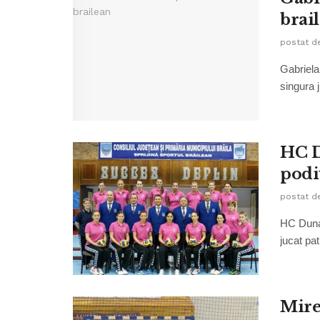
brai
postat d
Gabriela
singura 
HC D
podi
postat d
HC Dunar
jucat pat
Mire