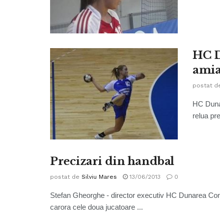
HC D
amia
postat d
HC Duna
relua pre
Precizari din handbal
postat de
Silviu Mares
13/06/2013
0
Stefan Gheorghe - director executiv HC Dunarea Condu
carora cele doua jucatoare ...