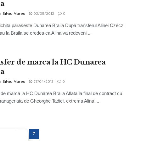
la
e
Silviu Mares
03/05/2013
0
ichita paraseste Dunarea Braila Dupa transferul Alinei Czeczi
au la Braila se credea ca Alina va redeveni ...
sfer de marca la HC Dunarea
la
e
Silviu Mares
27/04/2013
0
 de marca la HC Dunarea Braila Aflata la final de contract cu
anageriata de Gheorghe Tadici, extrema Alina ...
…
6
7