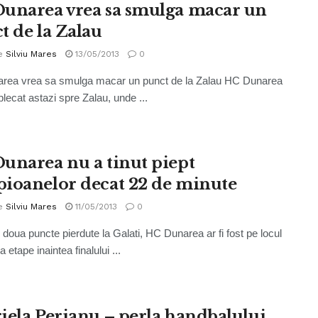
unarea vrea sa smulga macar un
t de la Zalau
e
Silviu Mares
13/05/2013
0
rea vrea sa smulga macar un punct de la Zalau HC Dunarea
plecat astazi spre Zalau, unde ...
unarea nu a tinut piept
ioanelor decat 22 de minute
e
Silviu Mares
11/05/2013
0
 doua puncte pierdute la Galati, HC Dunarea ar fi fost pe locul
 etape inaintea finalului ...
iela Perianu – perla handbalului