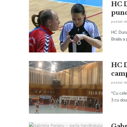
HC D
punc
postat d
HC Duna
Braila a 
HC D
camp
postat d
*Cu cele
3 cu doua
Gabr