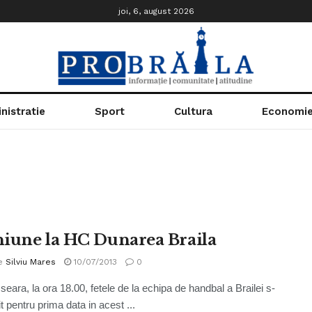
joi, 6, august 2026
nistratie
Sport
Cultura
Economi
iune la HC Dunarea Braila
e
Silviu Mares
10/07/2013
0
seara, la ora 18.00, fetele de la echipa de handbal a Brailei s-
it pentru prima data in acest ...