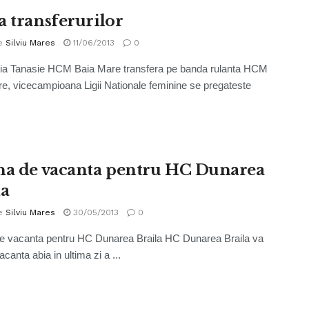
a transferurilor
e
Silviu Mares
11/06/2013
0
ia Tanasie HCM Baia Mare transfera pe banda rulanta HCM
e, vicecampioana Ligii Nationale feminine se pregateste
na de vacanta pentru HC Dunarea
la
e
Silviu Mares
30/05/2013
0
e vacanta pentru HC Dunarea Braila HC Dunarea Braila va
vacanta abia in ultima zi a ...