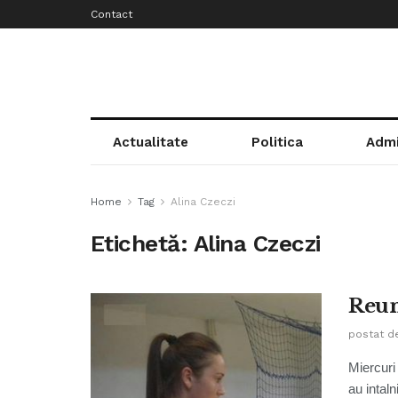
Contact
Actualitate
Politica
Admi
Home
Tag
Alina Czeczi
Etichetă:
Alina Czeczi
Reun
postat d
Miercuri 
au intaln