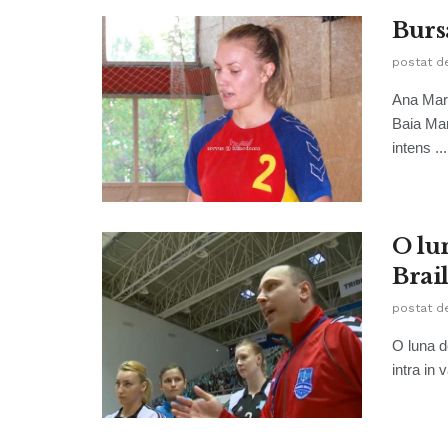
Burs
postat d
Ana Mar
Baia Mar
intens ...
O lu
Brai
postat d
O luna d
intra in 