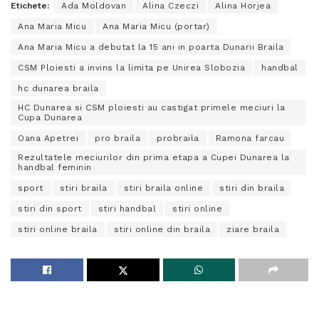
Etichete:
Ada Moldovan
Alina Czeczi
Alina Horjea
Ana Maria Micu
Ana Maria Micu (portar)
Ana Maria Micu a debutat la 15 ani in poarta Dunarii Braila
CSM Ploiesti a invins la limita pe Unirea Slobozia
handbal
hc dunarea braila
HC Dunarea si CSM ploiesti au castigat primele meciuri la
Cupa Dunarea
Oana Apetrei
pro braila
probraila
Ramona farcau
Rezultatele meciurilor din prima etapa a Cupei Dunarea la
handbal feminin
sport
stiri braila
stiri braila online
stiri din braila
stiri din sport
stiri handbal
stiri online
stiri online braila
stiri online din braila
ziare braila