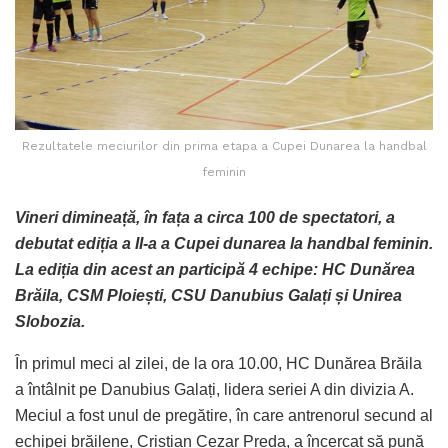
Rezultatele meciurilor din prima etapa a Cupei Dunarea la handbal
feminin
Vineri dimineață, în fața a circa 100 de spectatori, a
debutat ediția a II-a a Cupei dunarea la handbal feminin.
La ediția din acest an participă 4 echipe: HC Dunărea
Brăila, CSM Ploiești, CSU Danubius Galați și Unirea
Slobozia.
În primul meci al zilei, de la ora 10.00, HC Dunărea Brăila
a întâlnit pe Danubius Galați, lidera seriei A din divizia A.
Meciul a fost unul de pregătire, în care antrenorul secund al
echipei brăilene, Cristian Cezar Preda, a încercat să pună