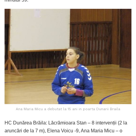
Ana Maria Micu a debutat la 15 ani in poarta Dunarii Braila
HC Dunărea Brăila: Lăcrămioara Stan – 8 intervenții (2 la
aruncări de la 7 m), Elena Voicu -9, Ana Maria Micu – o