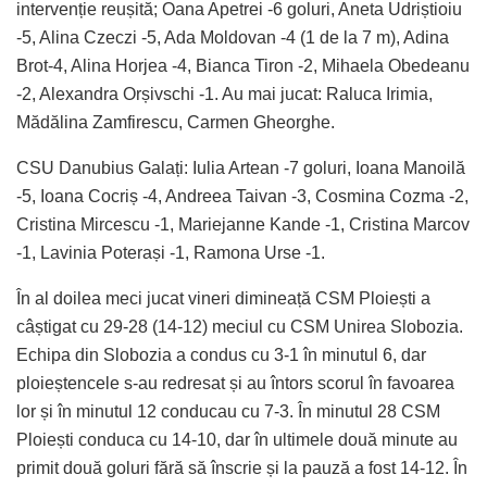
intervenție reușită; Oana Apetrei -6 goluri, Aneta Udriștioiu
-5, Alina Czeczi -5, Ada Moldovan -4 (1 de la 7 m), Adina
Brot-4, Alina Horjea -4, Bianca Tiron -2, Mihaela Obedeanu
-2, Alexandra Orșivschi -1. Au mai jucat: Raluca Irimia,
Mădălina Zamfirescu, Carmen Gheorghe.
CSU Danubius Galați: Iulia Artean -7 goluri, Ioana Manoilă
-5, Ioana Cocriș -4, Andreea Taivan -3, Cosmina Cozma -2,
Cristina Mircescu -1, Mariejanne Kande -1, Cristina Marcov
-1, Lavinia Poterași -1, Ramona Urse -1.
În al doilea meci jucat vineri dimineață CSM Ploiești a
câștigat cu 29-28 (14-12) meciul cu CSM Unirea Slobozia.
Echipa din Slobozia a condus cu 3-1 în minutul 6, dar
ploieștencele s-au redresat și au întors scorul în favoarea
lor și în minutul 12 conducau cu 7-3. În minutul 28 CSM
Ploiești conduca cu 14-10, dar în ultimele două minute au
primit două goluri fără să înscrie și la pauză a fost 14-12. În