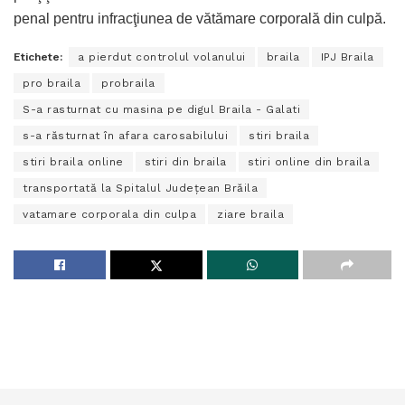
penal pentru infracţiunea de vătămare corporală din culpă.
Etichete:
a pierdut controlul volanului
braila
IPJ Braila
pro braila
probraila
S-a rasturnat cu masina pe digul Braila - Galati
s-a răsturnat în afara carosabilului
stiri braila
stiri braila online
stiri din braila
stiri online din braila
transportată la Spitalul Judeţean Brăila
vatamare corporala din culpa
ziare braila