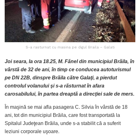
S-a rasturnat cu masina pe digul Braila – Galati
Joi seara, la ora 18.25, M. Fănel din municipiul Brăila, în
vârstă de 32 de ani, în timp ce conducea autoturismul
pe DN 22B, dinspre Brăila către Galaţi, a pierdut
controlul volanului şi s-a răsturnat în afara
carosabilului, în partea dreaptă a direcţiei sale de mers.
În maşină se mai afla pasagera C. Silvia în vârstă de 18
ani, tot din municipiul Brăila, care fost transportată la
Spitalul Judeţean Brăila, unde s-a stabilit că a suferit
leziuni corporale uşoare.