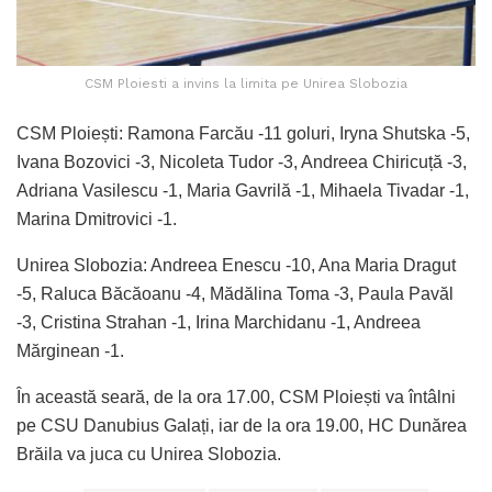
CSM Ploiesti a invins la limita pe Unirea Slobozia
CSM Ploiești: Ramona Farcău -11 goluri, Iryna Shutska -5,
Ivana Bozovici -3, Nicoleta Tudor -3, Andreea Chiricuță -3,
Adriana Vasilescu -1, Maria Gavrilă -1, Mihaela Tivadar -1,
Marina Dmitrovici -1.
Unirea Slobozia: Andreea Enescu -10, Ana Maria Dragut
-5, Raluca Băcăoanu -4, Mădălina Toma -3, Paula Pavăl
-3, Cristina Strahan -1, Irina Marchidanu -1, Andreea
Mărginean -1.
În această seară, de la ora 17.00, CSM Ploiești va întâlni
pe CSU Danubius Galați, iar de la ora 19.00, HC Dunărea
Brăila va juca cu Unirea Slobozia.