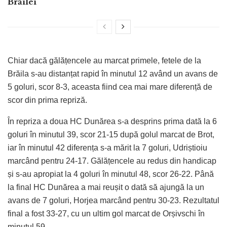
Brăilei
Chiar dacă gălățencele au marcat primele, fetele de la
Brăila s-au distanțat rapid în minutul 12 având un avans de
5 goluri, scor 8-3, aceasta fiind cea mai mare diferență de
scor din prima repriză.
În repriza a doua HC Dunărea s-a desprins prima dată la 6
goluri în minutul 39, scor 21-15 după golul marcat de Brot,
iar în minutul 42 diferența s-a mărit la 7 goluri, Udriștioiu
marcând pentru 24-17. Gălățencele au redus din handicap
și s-au apropiat la 4 goluri în minutul 48, scor 26-22. Până
la final HC Dunărea a mai reușit o dată să ajungă la un
avans de 7 goluri, Horjea marcând pentru 30-23. Rezultatul
final a fost 33-27, cu un ultim gol marcat de Orșivschi în
minutul 59.