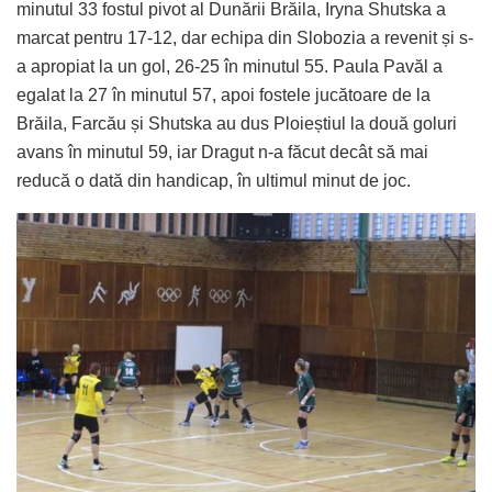
minutul 33 fostul pivot al Dunării Brăila, Iryna Shutska a
marcat pentru 17-12, dar echipa din Slobozia a revenit și s-
a apropiat la un gol, 26-25 în minutul 55. Paula Pavăl a
egalat la 27 în minutul 57, apoi fostele jucătoare de la
Brăila, Farcău și Shutska au dus Ploieștiul la două goluri
avans în minutul 59, iar Dragut n-a făcut decât să mai
reducă o dată din handicap, în ultimul minut de joc.