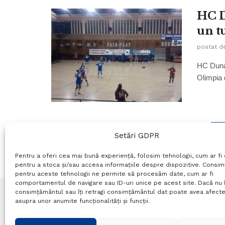
HC D
un t
postat d
HC Dunar
Olimpia d
1
Setări GDPR
Pentru a oferi cea mai bună experiență, folosim tehnologii, cum ar fi 
pentru a stoca și/sau accesa informațiile despre dispozitive. Consi
pentru aceste tehnologii ne permite să procesăm date, cum ar fi
comportamentul de navigare sau ID-uri unice pe acest site. Dacă nu î
consimțământul sau îți retragi consimțământul dat poate avea afecte
asupra unor anumite funcționalități și funcții.
Termeni si conditii
Politică de confidențialitate
P