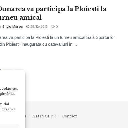
unarea va participa la Ploiesti la
urneu amical
e
Silviu Mares
25/12/2013
0
ea va participa la Ploiesti la un turneu amical Sala Sporturilor
in Ploiesti, inaugurata cu cateva luni in ...
2
cookie-uri,
mțământul
ți dai
 negative
olitica cookies
Setări GDPR
Contact