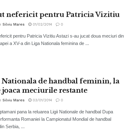
t nefericit pentru Patricia Vizitiu
e
Silviu Mares
01/02/2014
0
ericit pentru Patricia Vizitiu Astazi s-au jucat doua meciuri din
tapei a XV-a din Liga Nationala feminina de ...
i Nationala de handbal feminin, la
e joaca meciurile restante
e
Silviu Mares
03/01/2014
0
tamani pana la reluarea Ligii Nationale de handbal Dupa
rformanta Romaniei la Campionatul Mondial de handbal
in Serbia, ...