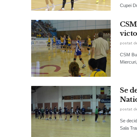
Cupei Du
CSM 
victo
postat d
CSM Bucu
Miercuri,
Se d
Nati
postat d
Se decid
Sala Tran