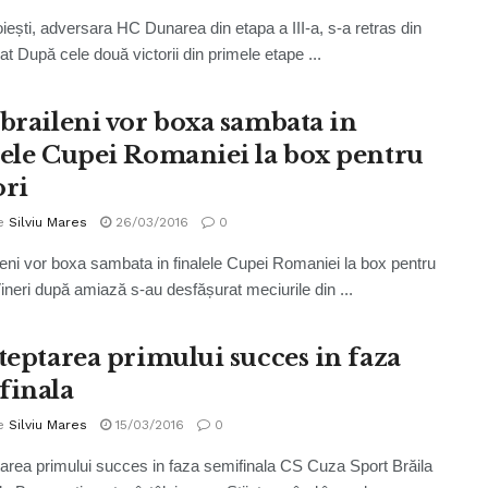
ești, adversara HC Dunarea din etapa a III-a, s-a retras din
t După cele două victorii din primele etape ...
 braileni vor boxa sambata in
lele Cupei Romaniei la box pentru
ori
e
Silviu Mares
26/03/2016
0
ileni vor boxa sambata in finalele Cupei Romaniei la box pentru
Vineri după amiază s-au desfășurat meciurile din ...
steptarea primului succes in faza
finala
e
Silviu Mares
15/03/2016
0
tarea primului succes in faza semifinala CS Cuza Sport Brăila