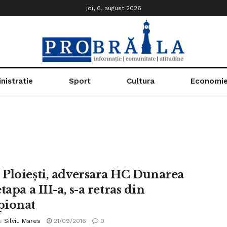
joi, 6, august 2026
nistratie
Sport
Cultura
Economi
Ploiești, adversara HC Dunarea
tapa a III-a, s-a retras din
pionat
e
Silviu Mares
21/09/2016
0