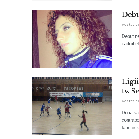
Debu
postat d
Debut nef
cadrul e
Ligi
tv. S
postat d
Doua sap
contrape
feminin d