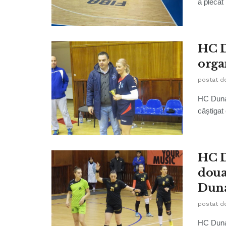
a plecat 
HC D
organ
postat d
HC Dunar
câștigat 
HC D
doua
Dun
postat d
HC Dunar