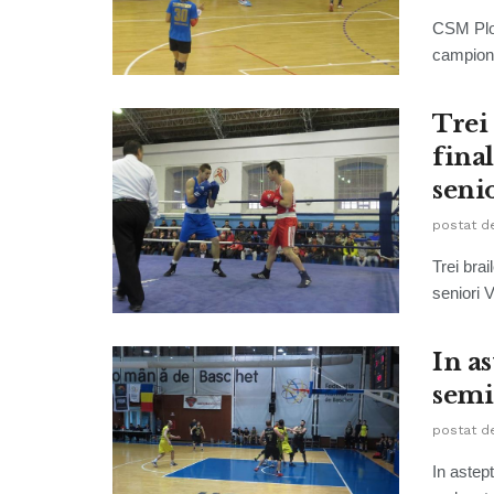
CSM Ploi
campiona
Trei
fina
seni
postat d
Trei bra
seniori 
In a
semi
postat d
In astep