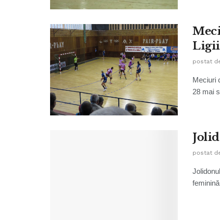
Meci
Ligi
postat d
Meciuri 
28 mai su
Jolid
postat d
Jolidonu
feminină