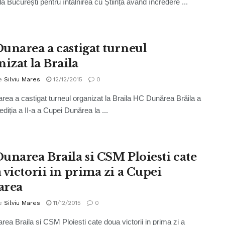
la București pentru întâlnirea cu Știința având încredere ...
unarea a castigat turneul
izat la Braila
e
Silviu Mares
12/12/2015
0
ea a castigat turneul organizat la Braila HC Dunărea Brăila a
ediția a II-a a Cupei Dunărea la ...
unarea Braila si CSM Ploiesti cate
 victorii in prima zi a Cupei
area
e
Silviu Mares
11/12/2015
0
ea Braila si CSM Ploiesti cate doua victorii in prima zi a