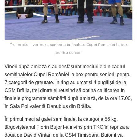
Trei braileni vor boxa sambata in finalele Cupei Romaniei la box
pentru seniori
Vineri după amiază s-au desfășurat meciurile din cadrul
semifinalelor Cupei României la box pentru seniori, pentru
7 categorii de greutate. În ring au urcat și 4 pugiliști de la
CSM Brăila, trei dintre ei reușind să obțină calificarea în
finalele programate sâmbătă după amiază, de la ora 17.00,
în Sala Polivalentă Danubius din Brăila.
În primul meci al galei semifinale, la categoria 56 kg,
târgovișteanul Florin Bujor l-a învins prin TKO în repriza a
doua pe David Vintan de la CSM Timișoara. Bujor îl va