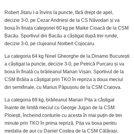
Robert Jitaru l-a învins la puncte, fără drept de apel,
decizie 3-0, pe Cezar Andrieși de la CS Năvodari și va
boxa în finala categoriei 60 kg pe Maike Cioacă de la CSM
Bacău. Sportivul din Bacău a câștigat după trei runde,
decizie 3-0, pe clujeanul Norbert Cojocaru.
La categoria 64 kg Ninel Gheorghe de la Dinamo București
a câștigat la puncte, decizie 3-0, pe Petrică Purcaru și va
boxa în finală cu brăileanul Marian Vișan. Sportivul de la
CSM Brăila a câștigat prin TKO în repriza a doua meciul
din semifinale, cu Marius Păpușoiu de la CSM Craiova.
La categoria 69 kg, brăileanul Marian Pița a câștigat
înainte de limită meciul cu George Jugan de la CSM
Ploiești, încheind conturile cu acesta în mai puțin de trei
minute prin TKO în prima repriză. Pița va boxa pentru
medalia de aur cu Daniel Costea de la CSM Călărași.