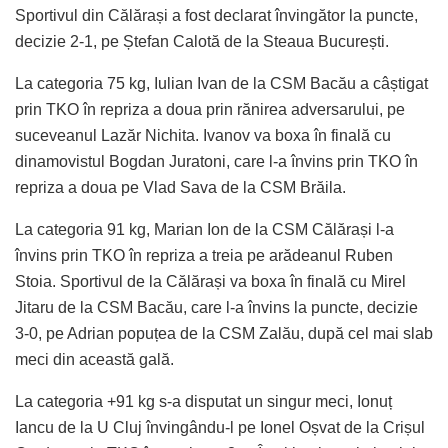
Sportivul din Călărași a fost declarat învingător la puncte,
decizie 2-1, pe Ștefan Calotă de la Steaua București.
La categoria 75 kg, Iulian Ivan de la CSM Bacău a câștigat
prin TKO în repriza a doua prin rănirea adversarului, pe
suceveanul Lazăr Nichita. Ivanov va boxa în finală cu
dinamovistul Bogdan Juratoni, care l-a învins prin TKO în
repriza a doua pe Vlad Sava de la CSM Brăila.
La categoria 91 kg, Marian Ion de la CSM Călărași l-a
învins prin TKO în repriza a treia pe arădeanul Ruben
Stoia. Sportivul de la Călărași va boxa în finală cu Mirel
Jitaru de la CSM Bacău, care l-a învins la puncte, decizie
3-0, pe Adrian popuțea de la CSM Zalău, după cel mai slab
meci din această gală.
La categoria +91 kg s-a disputat un singur meci, Ionuț
Iancu de la U Cluj învingându-l pe Ionel Oșvat de la Crișul