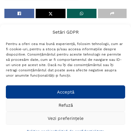
Setări GDPR
Pentru a oferi cea mai bună experiență, folosim tehnologii, cum ar
fi cookie-uri, pentru a stoca și/sau accesa informațiile despre
dispozitive. Consimțământul pentru aceste tehnologii ne permite
să procesăm date, cum ar fi comportamentul de navigare sau ID-
uri unice pe acest site. Dacă nu îți dai consimțământul sau îți
Termeni si conditii
Politică de confidențialitate
retragi consimțământul dat poate avea afecte negative asupra
Politica cookies
Setări GDPR
Contact
unor anumite funcționalități și funcții.
Acceptă
Telefon:
+40 788 760 194
Refuză
© Probr.ro 2022. Created by
I
MCreative.ro
.
Vezi preferințele