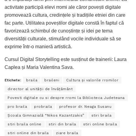
activitate participă elevi rromi ale căror povești digitale
promovează cultura, credințele și tradițiile etniei din care
fac parte. Utilitatea poveștilor digitale constă în faptul că
favorizează schimbul de cunoștințe și idei pe tema
diversității culturale, stimulând vocile individuale să se
exprime într-o manieră artistică.
Cursul Digital Storytelling este susținut de trainerii: Laura
Caplea și Maria Valentina Sava.
Etichete:
braila
braileni
Cultura și valorile rromilor
director al unității de învățământ
Povesti digitale cu si despre rromi la Biblioteca Judeteana
pro braila
probraila
profesor dr. Neaga Susanu
Școala Gimnazială “Nikos Kazantzakis”
stiri braila
stiri braila online
stiri din braila
stiri online braila
stiri online din braila
ziare braila