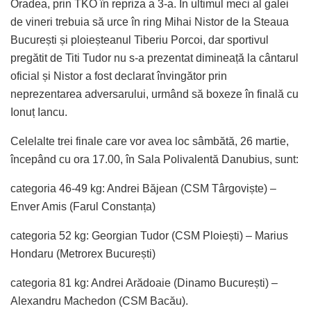
Oradea, prin TKO în repriza a 3-a. În ultimul meci al galei
de vineri trebuia să urce în ring Mihai Nistor de la Steaua
București și ploieșteanul Tiberiu Porcoi, dar sportivul
pregătit de Titi Tudor nu s-a prezentat dimineață la cântarul
oficial și Nistor a fost declarat învingător prin
neprezentarea adversarului, urmând să boxeze în finală cu
Ionuț Iancu.
Celelalte trei finale care vor avea loc sâmbătă, 26 martie,
începând cu ora 17.00, în Sala Polivalentă Danubius, sunt:
categoria 46-49 kg: Andrei Băjean (CSM Târgoviște) –
Enver Amis (Farul Constanța)
categoria 52 kg: Georgian Tudor (CSM Ploiești) – Marius
Hondaru (Metrorex București)
categoria 81 kg: Andrei Arădoaie (Dinamo București) –
Alexandru Machedon (CSM Bacău).