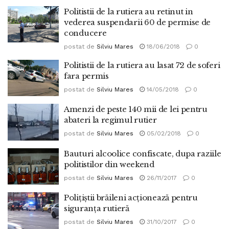
Politistii de la rutiera au retinut in
vederea suspendarii 60 de permise de
conducere
postat de
Silviu Mares
18/06/2018
0
Politistii de la rutiera au lasat 72 de soferi
fara permis
postat de
Silviu Mares
14/05/2018
0
Amenzi de peste 140 mii de lei pentru
abateri la regimul rutier
postat de
Silviu Mares
05/02/2018
0
Bauturi alcoolice confiscate, dupa raziile
politistilor din weekend
postat de
Silviu Mares
26/11/2017
0
Poliţiştii brăileni acţionează pentru
siguranţa rutieră
postat de
Silviu Mares
31/10/2017
0