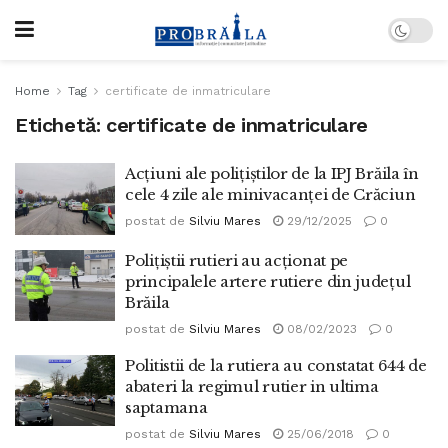
Home
Tag
certificate de inmatriculare
Etichetă:
certificate de inmatriculare
Acțiuni ale polițiștilor de la IPJ Brăila în
cele 4 zile ale minivacanței de Crăciun
postat de
Silviu Mares
29/12/2025
0
Polițiștii rutieri au acționat pe
principalele artere rutiere din județul
Brăila
postat de
Silviu Mares
08/02/2023
0
Politistii de la rutiera au constatat 644 de
abateri la regimul rutier in ultima
saptamana
postat de
Silviu Mares
25/06/2018
0