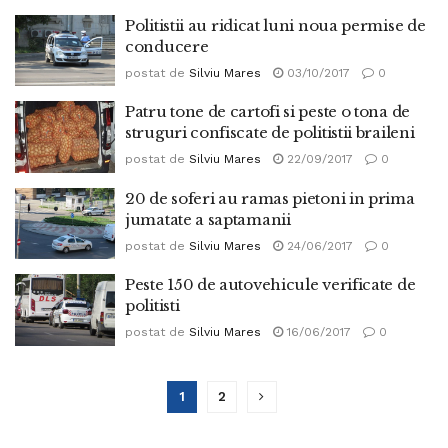
Politistii au ridicat luni noua permise de
conducere
postat de
Silviu Mares
03/10/2017
0
Patru tone de cartofi si peste o tona de
struguri confiscate de politistii braileni
postat de
Silviu Mares
22/09/2017
0
20 de soferi au ramas pietoni in prima
jumatate a saptamanii
postat de
Silviu Mares
24/06/2017
0
Peste 150 de autovehicule verificate de
politisti
postat de
Silviu Mares
16/06/2017
0
1
2