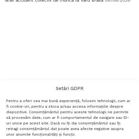
Setări GDPR
Pentru a oferi cea mai bună experiență, folosim tehnologii, cum ar
fi cookie-uri, pentru a stoca și/sau accesa informațiile despre
dispozitive. Consimțământul pentru aceste tehnologii ne permite
să procesăm date, cum ar fi comportamentul de navigare sau ID-
uri unice pe acest site. Dacă nu îți dai consimțământul sau îți
Termeni si conditii
Politică de confidențialitate
retragi consimțământul dat poate avea afecte negative asupra
Politica cookies
Setări GDPR
Contact
unor anumite funcționalități și funcții.