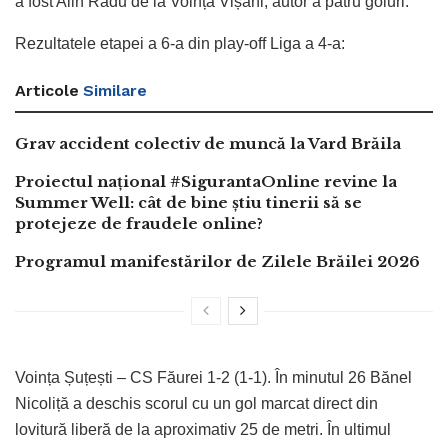
a fost Alin Radu de la Voința Vișani, autor a patru goluri.
Rezultatele etapei a 6-a din play-off Liga a 4-a:
Articole
Similare
Grav accident colectiv de muncă la Vard Brăila
Proiectul național #SigurantaOnline revine la
Summer Well: cât de bine știu tinerii să se
protejeze de fraudele online?
Programul manifestărilor de Zilele Brăilei 2026
Voința Șuțești – CS Făurei 1-2 (1-1). În minutul 26 Bănel
Nicoliță a deschis scorul cu un gol marcat direct din
lovitură liberă de la aproximativ 25 de metri. În ultimul