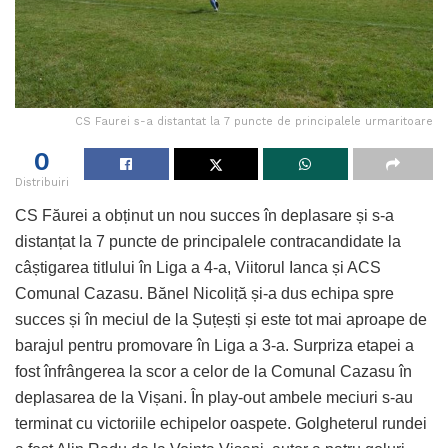
CS Faurei s-a distantat la 7 puncte de principalele urmaritoare
0
Distribuiri
CS Făurei a obținut un nou succes în deplasare și s-a
distanțat la 7 puncte de principalele contracandidate la
câștigarea titlului în Liga a 4-a, Viitorul Ianca și ACS
Comunal Cazasu. Bănel Nicoliță și-a dus echipa spre
succes și în meciul de la Șuțești și este tot mai aproape de
barajul pentru promovare în Liga a 3-a. Surpriza etapei a
fost înfrângerea la scor a celor de la Comunal Cazasu în
deplasarea de la Vișani. În play-out ambele meciuri s-au
terminat cu victoriile echipelor oaspete. Golgheterul rundei