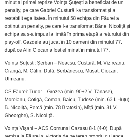
minut al primei reprize Voinţa Şuţeşti a beneficiat de un
penalty, pe care Gabriel Custură l-a transformat și a
restabilit egalitatea. În minutul 58 echipa din Făurei a
obținut un penalty, pe care l-a transformat Bănel Nicoliță și
echipa sa s-a impus la limită în prima etapă a returului din
play-off. Gazdele au jucat în 10 oameni din minutul 77,
după ce Alin Ciocan a fost eliminat în minutul 77.
Voința Șuțești: Șerban – Neacșu, Custură, M. Vizireanu,
Crangă, M. Călin, Dulă, Șerbănescu, Mușat, Ciocan,
Ulmeanu.
CS Făurei: Tudor – Grozea (min. 90+2 V. Tănase),
Moroianu, Cotigă, Coman, Baicu, Tudose (min. 63 I. Huțu),
B. Nicoliță, Percă (min. 78 Bratosin), Mîță (min. 81 V.
Gheorghe), S. Nicoliță.
Voința Vișani – ACS Comunal Cazasu 8-1 (4-0). După
remiza la Făurei și victoria de pe teren propriu cu Ianca,