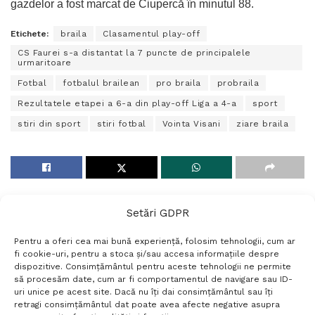
gazdelor a fost marcat de Ciupercă în minutul 88.
Etichete:
braila
Clasamentul play-off
CS Faurei s-a distantat la 7 puncte de principalele
urmaritoare
Fotbal
fotbalul brailean
pro braila
probraila
Rezultatele etapei a 6-a din play-off Liga a 4-a
sport
stiri din sport
stiri fotbal
Vointa Visani
ziare braila
Setări GDPR
Pentru a oferi cea mai bună experiență, folosim tehnologii, cum ar
fi cookie-uri, pentru a stoca și/sau accesa informațiile despre
dispozitive. Consimțământul pentru aceste tehnologii ne permite
să procesăm date, cum ar fi comportamentul de navigare sau ID-
uri unice pe acest site. Dacă nu îți dai consimțământul sau îți
Termeni si conditii
Politică de confidențialitate
retragi consimțământul dat poate avea afecte negative asupra