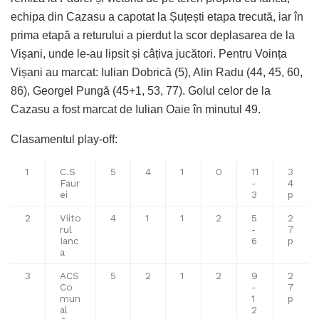
echipa din Cazasu a capotat la Șuțești etapa trecută, iar în
prima etapă a returului a pierdut la scor deplasarea de la
Vișani, unde le-au lipsit și câțiva jucători. Pentru Voința
Vișani au marcat: Iulian Dobrică (5), Alin Radu (44, 45, 60,
86), Georgel Pungă (45+1, 53, 77). Golul celor de la
Cazasu a fost marcat de Iulian Oaie în minutul 49.
Clasamentul play-off:
1
C.S
5
4
1
0
11
3
Faur
-
4
ei
3
p
2
Viito
4
1
1
2
5
2
rul
-
7
Ianc
6
p
a
3
ACS
5
2
1
2
9
2
Co
-
7
mun
1
p
al
2