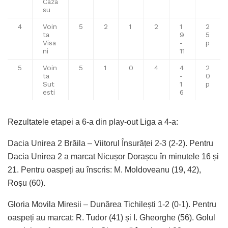
Caza
su
4
Voin
5
2
1
2
1
2
ta
9
5
Visa
-
p
ni
11
5
Voin
5
1
0
4
4
2
ta
-
0
Sut
1
p
esti
6
Rezultatele etapei a 6-a din play-out Liga a 4-a:
Dacia Unirea 2 Brăila – Viitorul Însurăței 2-3 (2-2). Pentru
Dacia Unirea 2 a marcat Nicușor Dorașcu în minutele 16 și
21. Pentru oaspeți au înscris: M. Moldoveanu (19, 42),
Roșu (60).
Gloria Movila Miresii – Dunărea Tichilești 1-2 (0-1). Pentru
oaspeți au marcat: R. Tudor (41) și I. Gheorghe (56). Golul