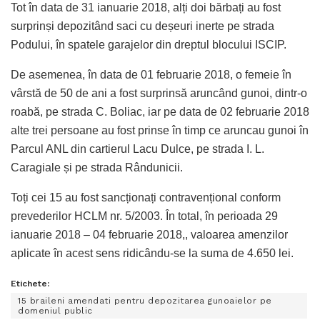
Tot în data de 31 ianuarie 2018, alți doi bărbați au fost
surprinși depozitând saci cu deșeuri inerte pe strada
Podului, în spatele garajelor din dreptul blocului ISCIP.
De asemenea, în data de 01 februarie 2018, o femeie în
vârstă de 50 de ani a fost surprinsă aruncând gunoi, dintr-o
roabă, pe strada C. Boliac, iar pe data de 02 februarie 2018
alte trei persoane au fost prinse în timp ce aruncau gunoi în
Parcul ANL din cartierul Lacu Dulce, pe strada I. L.
Caragiale și pe strada Rândunicii.
Toți cei 15 au fost sancționați contravențional conform
prevederilor HCLM nr. 5/2003. În total, în perioada 29
ianuarie 2018 – 04 februarie 2018,, valoarea amenzilor
aplicate în acest sens ridicându-se la suma de 4.650 lei.
Etichete:
15 braileni amendati pentru depozitarea gunoaielor pe
domeniul public