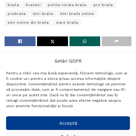
braila
braileni
politia locala braila
pro braila
probraila
stiri braila
stiri braila online
stiri online din braila
ziare braila
Setări GDPR
Pentru a oferi cea mai bună experiență, folosim tehnologii, cum ar
fi cookie-uri, pentru a stoca și/sau accesa informațiile despre
dispozitive. Consimțământul pentru aceste tehnologii ne permite
să procesăm date, cum ar fi comportamentul de navigare sau ID-
uri unice pe acest site. Dacă nu îți dai consimțământul sau îți
Termeni si conditii
Politică de confidențialitate
retragi consimțământul dat poate avea afecte negative asupra
Politica cookies
Setări GDPR
Contact
unor anumite funcționalități și funcții.
Telefon:
+40 788 760 194
Acceptă