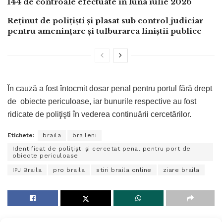
144 de controale efectuate în luna iulie 2026
Reținut de polițiști și plasat sub control judiciar
pentru amenințare și tulburarea liniștii publice
În cauză a fost întocmit dosar penal pentru portul fără drept
de obiecte periculoase, iar bunurile respective au fost
ridicate de poliţişti în vederea continuării cercetărilor.
Etichete:
braila
braileni
Identificat de poliţişti şi cercetat penal pentru port de
obiecte periculoase
IPJ Braila
pro braila
stiri braila online
ziare braila