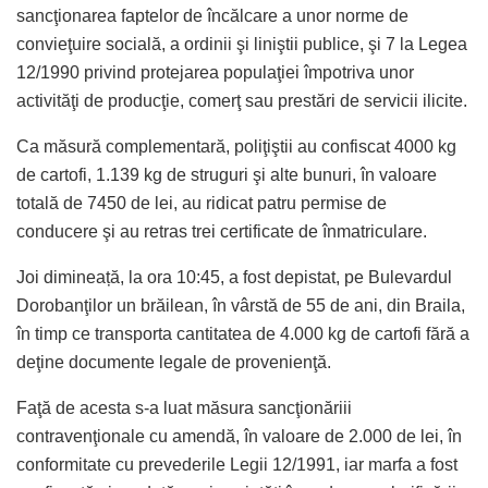
sancţionarea faptelor de încălcare a unor norme de
convieţuire socială, a ordinii şi liniştii publice, şi 7 la Legea
12/1990 privind protejarea populaţiei împotriva unor
activităţi de producţie, comerţ sau prestări de servicii ilicite.
Ca măsură complementară, poliţiştii au confiscat 4000 kg
de cartofi, 1.139 kg de struguri şi alte bunuri, în valoare
totală de 7450 de lei, au ridicat patru permise de
conducere şi au retras trei certificate de înmatriculare.
Joi dimineață, la ora 10:45, a fost depistat, pe Bulevardul
Dorobanţilor un brăilean, în vârstă de 55 de ani, din Braila,
în timp ce transporta cantitatea de 4.000 kg de cartofi fără a
deţine documente legale de provenienţă.
Faţă de acesta s-a luat măsura sancţionăriii
contravenţionale cu amendă, în valoare de 2.000 de lei, în
conformitate cu prevederile Legii 12/1991, iar marfa a fost