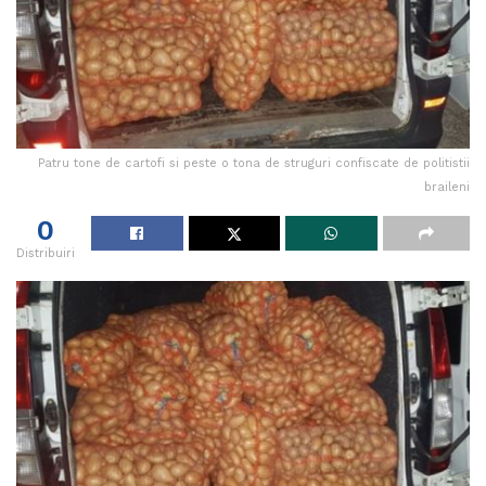
Patru tone de cartofi si peste o tona de struguri confiscate de politistii
braileni
0
Distribuiri