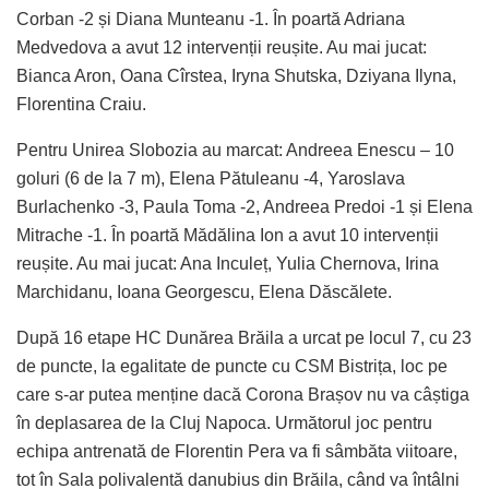
Corban -2 și Diana Munteanu -1. În poartă Adriana
Medvedova a avut 12 intervenții reușite. Au mai jucat:
Bianca Aron, Oana Cîrstea, Iryna Shutska, Dziyana Ilyna,
Florentina Craiu.
Pentru Unirea Slobozia au marcat: Andreea Enescu – 10
goluri (6 de la 7 m), Elena Pătuleanu -4, Yaroslava
Burlachenko -3, Paula Toma -2, Andreea Predoi -1 și Elena
Mitrache -1. În poartă Mădălina Ion a avut 10 intervenții
reușite. Au mai jucat: Ana Inculeț, Yulia Chernova, Irina
Marchidanu, Ioana Georgescu, Elena Dăscălete.
După 16 etape HC Dunărea Brăila a urcat pe locul 7, cu 23
de puncte, la egalitate de puncte cu CSM Bistrița, loc pe
care s-ar putea menține dacă Corona Brașov nu va câștiga
în deplasarea de la Cluj Napoca. Următorul joc pentru
echipa antrenată de Florentin Pera va fi sâmbăta viitoare,
tot în Sala polivalentă danubius din Brăila, când va întâlni