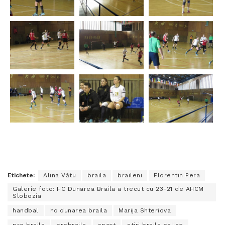
Etichete:
Alina Vătu
braila
braileni
Florentin Pera
Galerie foto: HC Dunarea Braila a trecut cu 23-21 de AHCM
Slobozia
handbal
hc dunarea braila
Marija Shteriova
pro braila
probraila
sport
stiri braila online