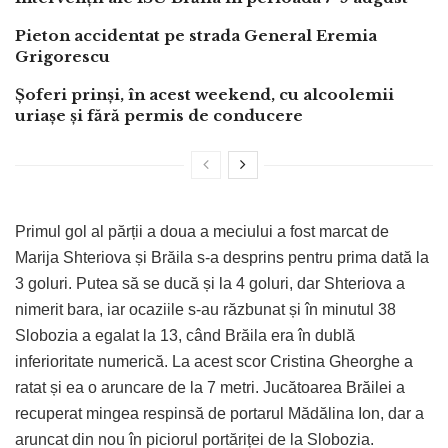
Pieton accidentat pe strada General Eremia
Grigorescu
Șoferi prinși, în acest weekend, cu alcoolemii
uriașe și fără permis de conducere
Primul gol al părții a doua a meciului a fost marcat de
Marija Shteriova și Brăila s-a desprins pentru prima dată la
3 goluri. Putea să se ducă și la 4 goluri, dar Shteriova a
nimerit bara, iar ocaziile s-au răzbunat și în minutul 38
Slobozia a egalat la 13, când Brăila era în dublă
inferioritate numerică. La acest scor Cristina Gheorghe a
ratat și ea o aruncare de la 7 metri. Jucătoarea Brăilei a
recuperat mingea respinsă de portarul Mădălina Ion, dar a
aruncat din nou în piciorul portăriței de la Slobozia.