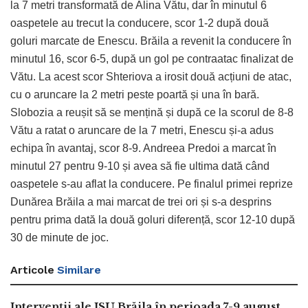
la 7 metri transformată de Alina Vătu, dar în minutul 6
oaspetele au trecut la conducere, scor 1-2 după două
goluri marcate de Enescu. Brăila a revenit la conducere în
minutul 16, scor 6-5, după un gol pe contraatac finalizat de
Vătu. La acest scor Shteriova a irosit două acțiuni de atac,
cu o aruncare la 2 metri peste poartă și una în bară.
Slobozia a reușit să se mențină și după ce la scorul de 8-8
Vătu a ratat o aruncare de la 7 metri, Enescu și-a adus
echipa în avantaj, scor 8-9. Andreea Predoi a marcat în
minutul 27 pentru 9-10 și avea să fie ultima dată când
oaspetele s-au aflat la conducere. Pe finalul primei reprize
Dunărea Brăila a mai marcat de trei ori și s-a desprins
pentru prima dată la două goluri diferență, scor 12-10 după
30 de minute de joc.
Articole
Similare
Intervenții ale ISU Brăila în perioada 7-9 august