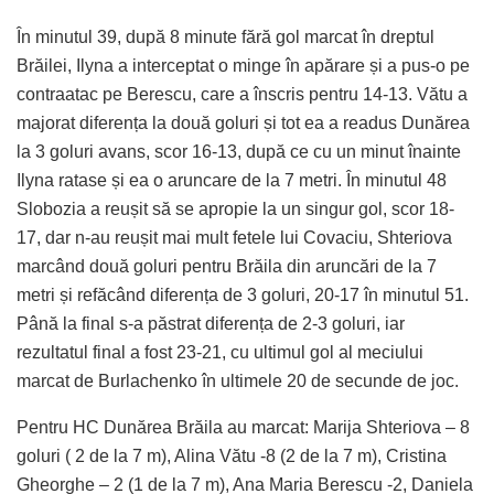
În minutul 39, după 8 minute fără gol marcat în dreptul
Brăilei, Ilyna a interceptat o minge în apărare și a pus-o pe
contraatac pe Berescu, care a înscris pentru 14-13. Vătu a
majorat diferența la două goluri și tot ea a readus Dunărea
la 3 goluri avans, scor 16-13, după ce cu un minut înainte
Ilyna ratase și ea o aruncare de la 7 metri. În minutul 48
Slobozia a reușit să se apropie la un singur gol, scor 18-
17, dar n-au reușit mai mult fetele lui Covaciu, Shteriova
marcând două goluri pentru Brăila din aruncări de la 7
metri și refăcând diferența de 3 goluri, 20-17 în minutul 51.
Până la final s-a păstrat diferența de 2-3 goluri, iar
rezultatul final a fost 23-21, cu ultimul gol al meciului
marcat de Burlachenko în ultimele 20 de secunde de joc.
Pentru HC Dunărea Brăila au marcat: Marija Shteriova – 8
goluri ( 2 de la 7 m), Alina Vătu -8 (2 de la 7 m), Cristina
Gheorghe – 2 (1 de la 7 m), Ana Maria Berescu -2, Daniela