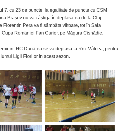
l 7, cu 23 de puncte, la egalitate de puncte cu CSM
ona Brașov nu va câștiga în deplasarea de la Cluj
Florentin Pera va fi sâmbăta viitoare, tot în Sala
 în Cupa României Fan Curier, pe Măgura Cisnădie.
 feminin. HC Dunărea se va deplasa la Rm. Vâlcea, pentru
mul Ligii Florilor în acest sezon.