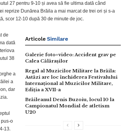
utul 27 pentru 9-10 și avea să fie ultima dată când
ei reprize Dunărea Brăila a mai marcat de trei ori și s-a
ță, scor 12-10 după 30 de minute de joc.
at de
Articole
Similare
ima dată
hteriova
Galerie foto+video: Accident grav pe
nutul 38
Calea Călărașilor
Regal al Muzicilor Militare la Brăila:
eorghe a
Astăzi are loc închiderea Festivalului
ăilei a
Internațional al Muzicilor Militare,
on, dar
Ediția a XVII-a
zia.
Brăileanul Denis Buzoiu, locul 10 la
Campionatul Mondial de atletism
U20
eptul
a pus-o
4-13.