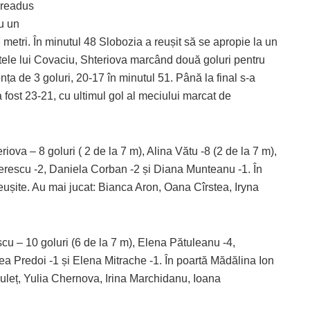
a readus
u un
7 metri. În minutul 48 Slobozia a reușit să se apropie la un
fetele lui Covaciu, Shteriova marcând două goluri pentru
ența de 3 goluri, 20-17 în minutul 51. Până la final s-a
l a fost 23-21, cu ultimul gol al meciului marcat de
va – 8 goluri ( 2 de la 7 m), Alina Vătu -8 (2 de la 7 m),
erescu -2, Daniela Corban -2 și Diana Munteanu -1. În
ușite. Au mai jucat: Bianca Aron, Oana Cîrstea, Iryna
u – 10 goluri (6 de la 7 m), Elena Pătuleanu -4,
 Predoi -1 și Elena Mitrache -1. În poartă Mădălina Ion
nculeț, Yulia Chernova, Irina Marchidanu, Ioana