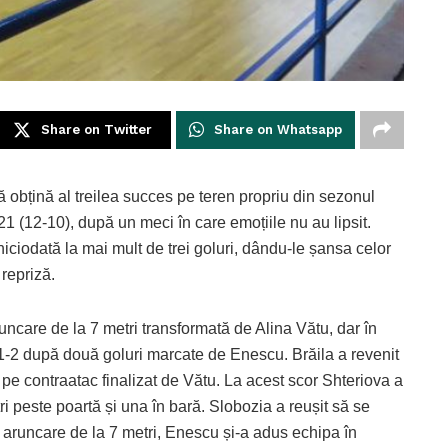
Share on Twitter
Share on Whatsapp
obțină al treilea succes pe teren propriu din sezonul
(12-10), după un meci în care emoțiile nu au lipsit.
iciodată la mai mult de trei goluri, dându-le șansa celor
repriză.
uncare de la 7 metri transformată de Alina Vătu, dar în
 1-2 după două goluri marcate de Enescu. Brăila a revenit
 pe contraatac finalizat de Vătu. La acest scor Shteriova a
ri peste poartă și una în bară. Slobozia a reușit să se
o aruncare de la 7 metri, Enescu și-a adus echipa în