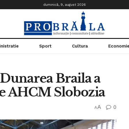
duminică, 9, august 2026
nistratie
Sport
Cultura
Economi
 Dunarea Braila a
 de AHCM Slobozia
A
0
A