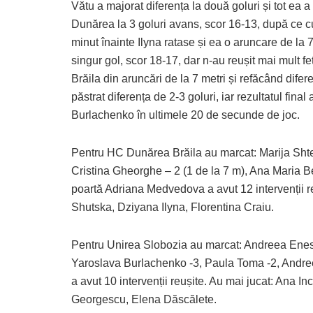
Vătu a majorat diferența la două goluri și tot ea 
Dunărea la 3 goluri avans, scor 16-13, după ce c
minut înainte Ilyna ratase și ea o aruncare de la 
singur gol, scor 18-17, dar n-au reușit mai mult 
Brăila din aruncări de la 7 metri și refăcând difer
păstrat diferența de 2-3 goluri, iar rezultatul fina
Burlachenko în ultimele 20 de secunde de joc.
Pentru HC Dunărea Brăila au marcat: Marija Shterio
Cristina Gheorghe – 2 (1 de la 7 m), Ana Maria B
poartă Adriana Medvedova a avut 12 intervenții re
Shutska, Dziyana Ilyna, Florentina Craiu.
Pentru Unirea Slobozia au marcat: Andreea Enesc
Yaroslava Burlachenko -3, Paula Toma -2, Andreea
a avut 10 intervenții reușite. Au mai jucat: Ana I
Georgescu, Elena Dăscălete.