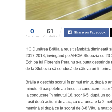
0
61
Share on Facebook
Distribuiri
Vizualizări
HC Dunărea Brăila a reușit sâmbătă dimineață să 
2017-2018, învingând pe AHCM Slobozia cu 23-21 
Echipa lui Florentin Pera nu s-a putut desprinde n
de la Slobozia să conducă de câteva ori în prima 
Brăila a deschis scorul în primul minut, după o ar
minutul 6 oaspetele au trecut la conducere, scor
la conducere în minutul 16, scor 6-5, după un gol
irosit două acțiuni de atac, cu o aruncare la 2 met
mențină și după ce la scorul de 8-8 Vătu a ratat 