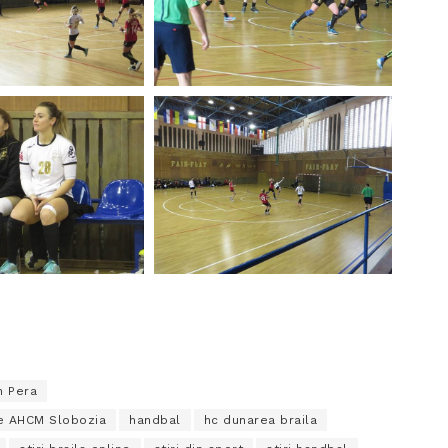
n Pera
de AHCM Slobozia
handbal
hc dunarea braila