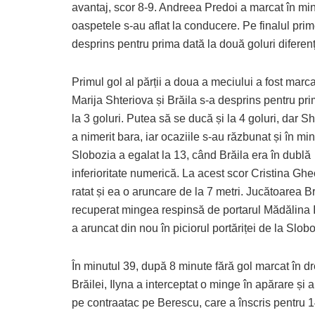
avantaj, scor 8-9. Andreea Predoi a marcat în min
oaspetele s-au aflat la conducere. Pe finalul prim
desprins pentru prima dată la două goluri diferen
Primul gol al părții a doua a meciului a fost marc
Marija Shteriova și Brăila s-a desprins pentru pr
la 3 goluri. Putea să se ducă și la 4 goluri, dar S
a nimerit bara, iar ocaziile s-au răzbunat și în mi
Slobozia a egalat la 13, când Brăila era în dublă
inferioritate numerică. La acest scor Cristina Gh
ratat și ea o aruncare de la 7 metri. Jucătoarea Br
recuperat mingea respinsă de portarul Mădălina I
a aruncat din nou în piciorul portăriței de la Slobo
În minutul 39, după 8 minute fără gol marcat în dr
Brăilei, Ilyna a interceptat o minge în apărare și 
pe contraatac pe Berescu, care a înscris pentru 1