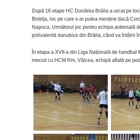
După 16 etape HC Dunărea Brăila a urcat pe locu
Bistrița, loc pe care s-ar putea menține dacă Cor
Napoca. Următorul joc pentru echipa antrenată de 
polivalentă danubius din Brăila, când va întâlni
În etapa a XVII-a din Liga Națională de handbal
meciul cu HCM Rm. Vâlcea, echipă aflată pe podiu