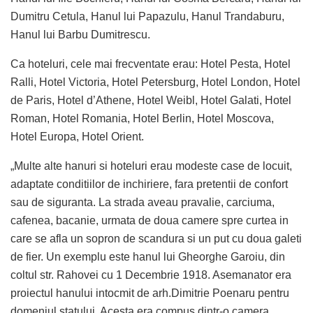
Dumitru Cetula, Hanul lui Papazulu, Hanul Trandaburu,
Hanul lui Barbu Dumitrescu.
Ca hoteluri, cele mai frecventate erau: Hotel Pesta, Hotel
Ralli, Hotel Victoria, Hotel Petersburg, Hotel London, Hotel
de Paris, Hotel d’Athene, Hotel Weibl, Hotel Galati, Hotel
Roman, Hotel Romania, Hotel Berlin, Hotel Moscova,
Hotel Europa, Hotel Orient.
„Multe alte hanuri si hoteluri erau modeste case de locuit,
adaptate conditiilor de inchiriere, fara pretentii de confort
sau de siguranta. La strada aveau pravalie, carciuma,
cafenea, bacanie, urmata de doua camere spre curtea in
care se afla un sopron de scandura si un put cu doua galeti
de fier. Un exemplu este hanul lui Gheorghe Garoiu, din
coltul str. Rahovei cu 1 Decembrie 1918. Asemanator era
proiectul hanului intocmit de arh.Dimitrie Poenaru pentru
domeniul statului. Acesta era compus dintr-o camera