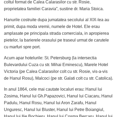
coltul format de Calea Calarasilor cu str. Rosie,
proprietatea familiei Caravia”, sustine dr. Maria Stoica.
Hanurile costruite dupa jumatatea secolului al XIX-lea au
primit, dupa moda vremii, numele de Hotel. Ele erau
amplasate pe principala strada comerciala, in apropierea
pietelor, la barierele orasului pe traseul urmat de carutele
cu marfuri spre port.
Acum apar hotelurile: St. Petersburg (la intersectia
Bulevardului Cuza cu str. Mihai Eminescu), Marele Hotel
Victoria (pe Calea Calarasilor colt cu str. Rosie, vis-a-vis
de Hanul Rosu), Malcoci (pe str. Galati colt cu str. Catolica).
In anul 1864, cele mai cautate localuri erau: Hanul lui
Zosima, Hanul lui Gh.Papazovici, Hanul lui Ciacaru, Hanul
Padulu, Hanul Rosu, Hanul lui Aron Zarafu, Hanul
Unguresc, Hanul lui Bluster, Hanul lui Petre Boiangiul,
Hanul lui Ilie Bochieru, Hanul lui Cosma Bercaru, Hanul lui