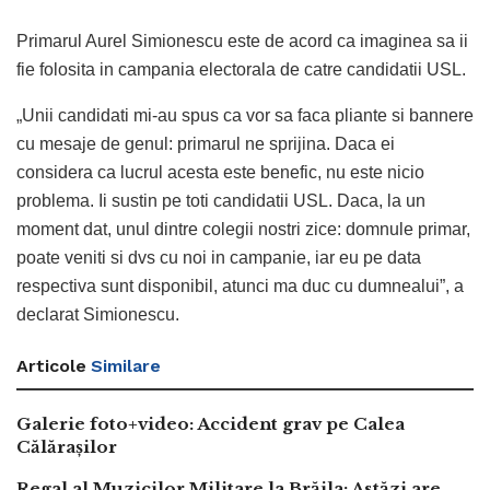
Primarul Aurel Simionescu este de acord ca imaginea sa ii
fie folosita in campania electorala de catre candidatii USL.
„Unii candidati mi-au spus ca vor sa faca pliante si bannere
cu mesaje de genul: primarul ne sprijina. Daca ei
considera ca lucrul acesta este benefic, nu este nicio
problema. Ii sustin pe toti candidatii USL. Daca, la un
moment dat, unul dintre colegii nostri zice: domnule primar,
poate veniti si dvs cu noi in campanie, iar eu pe data
respectiva sunt disponibil, atunci ma duc cu dumnealui”, a
declarat Simionescu.
Articole
Similare
Galerie foto+video: Accident grav pe Calea
Călărașilor
Regal al Muzicilor Militare la Brăila: Astăzi are