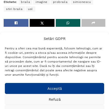
Etichete:
braila
imagine
probraila
simionescu
stiri braila
usl
Setări GDPR
Pentru a oferi cea mai bună experiență, folosim tehnologii, cum ar
fi cookie-uri, pentru a stoca și/sau accesa informațiile despre
dispozitive. Consimțământul pentru aceste tehnologii ne permite
să procesăm date, cum ar fi comportamentul de navigare sau ID-
uri unice pe acest site. Dacă nu îți dai consimțământul sau îți
Termeni si conditii
Politică de confidențialitate
retragi consimțământul dat poate avea afecte negative asupra
Politica cookies
Setări GDPR
Contact
unor anumite funcționalități și funcții.
Telefon:
+40 788 760 194
Acceptă
Refuză
© Probr.ro 2022. Created by
I
MCreative.ro
.