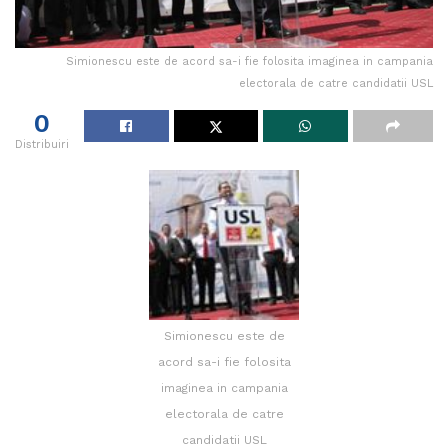
Simionescu este de acord sa-i fie folosita imaginea in campania
electorala de catre candidatii USL
0
Distribuiri
Simionescu este de
acord sa-i fie folosita
imaginea in campania
electorala de catre
candidatii USL