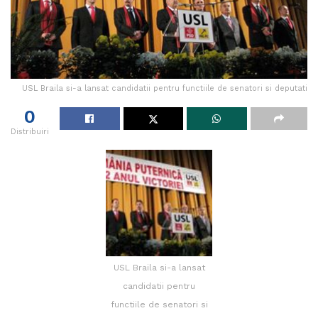
USL Braila si-a lansat candidatii pentru functiile de senatori si deputati
0
Distribuiri
USL Braila si-a lansat
candidatii pentru
functiile de senatori si