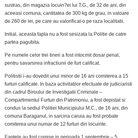
sustras, din magazia locuin?ei lui T.G., de 32 de ani, din
aceeasi comuna, cantitatea de 300 kg de grau, in valoare
de 260 de lei, pe care au valorificat-o pe raza localitatii.
Initial, aceasta fapta nu a fost sesizata la Politie de catre
partea pagubita.
Pe numele celor trei tineri a fost intocmit dosar penal,
pentru savarsirea infractiunii de furt calificat.
Politistii i-au dovedit unui minor de 16 ani comiterea a 15
furturi calificate. In baza activitatilor efectuate de judiciaristi
din cadrul Biroului de Investigatii Criminale –
Compartimentul Furturi din Patrimoniu, a fost depistat si
condus la sediul Politiei Municipiului M.C., de 16 ani, din
comuna Baraganul, in sarcina caruia au fost probate
comiterea unui numar de 12 furturi din locuinte.
Faptele au fost comise in perioada 1 septembrie – 5