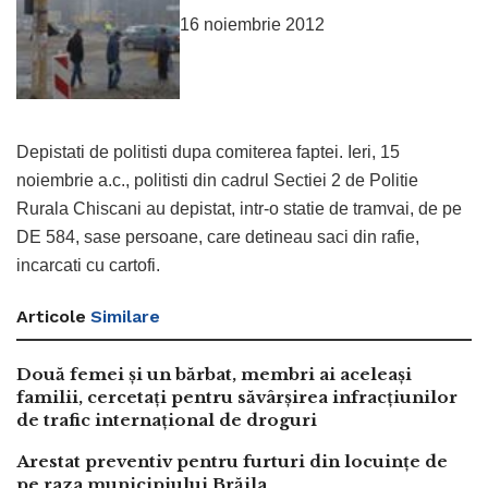
16 noiembrie 2012
Depistati de politisti dupa comiterea faptei. Ieri, 15
noiembrie a.c., politisti din cadrul Sectiei 2 de Politie
Rurala Chiscani au depistat, intr-o statie de tramvai, de pe
DE 584, sase persoane, care detineau saci din rafie,
incarcati cu cartofi.
Articole
Similare
Două femei și un bărbat, membri ai aceleași
familii, cercetați pentru săvârșirea infracțiunilor
de trafic internațional de droguri
Arestat preventiv pentru furturi din locuințe de
pe raza municipiului Brăila