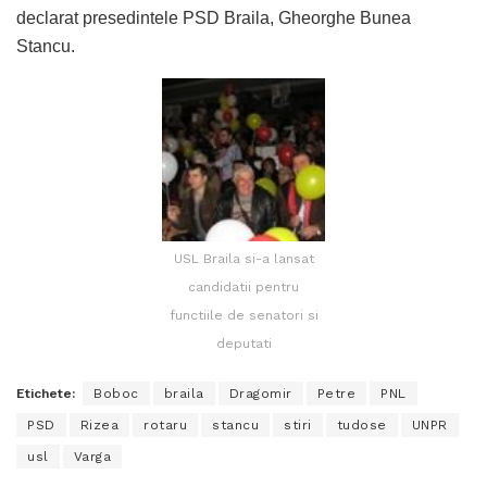
declarat presedintele PSD Braila, Gheorghe Bunea
Stancu.
USL Braila si-a lansat
candidatii pentru
functiile de senatori si
deputati
Etichete:
Boboc
braila
Dragomir
Petre
PNL
PSD
Rizea
rotaru
stancu
stiri
tudose
UNPR
usl
Varga