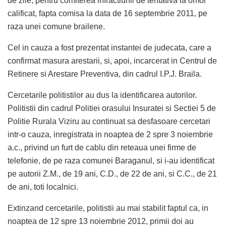
de zile, pentru comiterea infractiunii de tentativa la omor
calificat, fapta comisa la data de 16 septembrie 2011, pe
raza unei comune brailene.
Cel in cauza a fost prezentat instantei de judecata, care a
confirmat masura arestarii, si, apoi, incarcerat in Centrul de
Retinere si Arestare Preventiva, din cadrul I.P.J. Braila.
Cercetarile politistilor au dus la identificarea autorilor.
Politistii din cadrul Politiei orasului Insuratei si Sectiei 5 de
Politie Rurala Viziru au continuat sa desfasoare cercetari
intr-o cauza, inregistrata in noaptea de 2 spre 3 noiembrie
a.c., privind un furt de cablu din reteaua unei firme de
telefonie, de pe raza comunei Baraganul, si i-au identificat
pe autorii Z.M., de 19 ani, C.D., de 22 de ani, si C.C., de 21
de ani, toti localnici.
Extinzand cercetarile, politistii au mai stabilit faptul ca, in
noaptea de 12 spre 13 noiembrie 2012, primii doi au