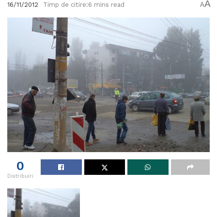
A
16/11/2012
Timp de citire:6 mins read
A
0
Distribuiri