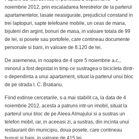
noiembrie 2012, prin escaladarea ferestrelor de la parterul
apartamentelor, lasate neasigurate, prejudiciul constand in
trei laptopuri, sapte telefoane mobile, un ceas de mana,
bijuterii din argint, bonuri de masa, in valoare totala de 99
de lei, si posete sau portofele, care contineau documente
personale si bani, in valoare de 8.120 de lei.
De asemenea, in noaptea de 4 spre 5 noiembrie a.c.,
minorul a fost depistat in timp ce sustragea o bicicleta dintr-
o dependinta a unui apartament, situat la parterul unui bloc
de pe strada I. C. Bratianu.
Fiind extinse cercetarile, s-a mai stabilit ca, la data de 4
noiembrie 2012, acesta a patruns intr-un imobil, situat la
parterul unui bloc de pe Aleea Almajului si a sustras un
telefon mobil, iar, in aceeasi zi, a sustras, din incinta unui
restaurant din municipiu, doua posete, care contineau
bunuri si bani, in valoare de 415 lei.