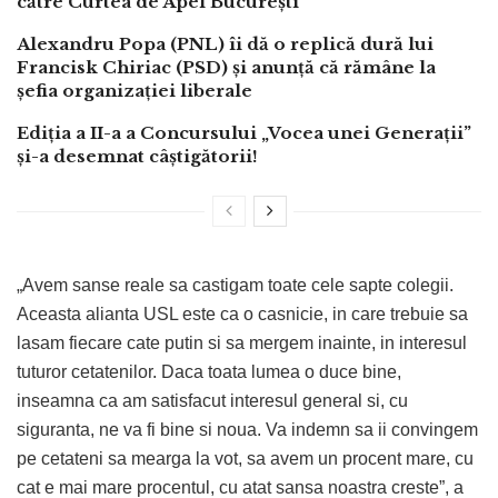
către Curtea de Apel București
Alexandru Popa (PNL) îi dă o replică dură lui
Francisk Chiriac (PSD) și anunță că rămâne la
șefia organizației liberale
Ediția a II-a a Concursului „Vocea unei Generații”
și-a desemnat câștigătorii!
„Avem sanse reale sa castigam toate cele sapte colegii.
Aceasta alianta USL este ca o casnicie, in care trebuie sa
lasam fiecare cate putin si sa mergem inainte, in interesul
tuturor cetatenilor. Daca toata lumea o duce bine,
inseamna ca am satisfacut interesul general si, cu
siguranta, ne va fi bine si noua. Va indemn sa ii convingem
pe cetateni sa mearga la vot, sa avem un procent mare, cu
cat e mai mare procentul, cu atat sansa noastra creste”, a