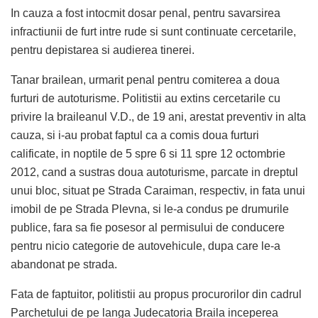
In cauza a fost intocmit dosar penal, pentru savarsirea
infractiunii de furt intre rude si sunt continuate cercetarile,
pentru depistarea si audierea tinerei.
Tanar brailean, urmarit penal pentru comiterea a doua
furturi de autoturisme. Politistii au extins cercetarile cu
privire la braileanul V.D., de 19 ani, arestat preventiv in alta
cauza, si i-au probat faptul ca a comis doua furturi
calificate, in noptile de 5 spre 6 si 11 spre 12 octombrie
2012, cand a sustras doua autoturisme, parcate in dreptul
unui bloc, situat pe Strada Caraiman, respectiv, in fata unui
imobil de pe Strada Plevna, si le-a condus pe drumurile
publice, fara sa fie posesor al permisului de conducere
pentru nicio categorie de autovehicule, dupa care le-a
abandonat pe strada.
Fata de faptuitor, politistii au propus procurorilor din cadrul
Parchetului de pe langa Judecatoria Braila inceperea