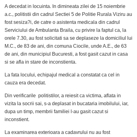
A decedat in locuinta. In dimineata zilei de 15 noiembrie
a.c., politistii din cadrul Sectiei 5 de Politie Rurala Viziru au
fost sesiza?i, de catre o asistenta medicala din cadrul
Serviciului de Ambulanta Braila, cu privire la faptul ca, la
orele 7.30, au fost solicitati sa se deplaseze la domiciliul lui
M.C., de 83 de ani, din comuna Ciocile, unde A.E., de 63
de ani, din municipiul Bucuresti, a fost gasit cazut in casa
si se afla in stare de inconstienta.
La fata locului, echipajul medical a constatat ca cel in
cauza era decedat.
Din verificarile politistilor, a reiesit ca victima, aflata in
vizita la socrii sai, s-a deplasat in bucataria imobilului, iar,
dupa un timp, membrii familiei l-au gasit cazut si
inconstient.
La examinarea exterioara a cadavrului nu au fost