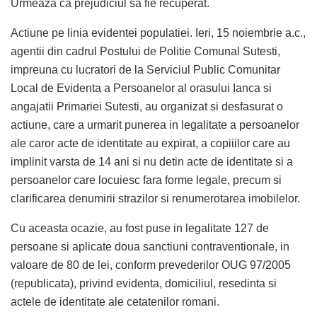
Urmeaza ca prejudiciul sa fie recuperat.
Actiune pe linia evidentei populatiei. Ieri, 15 noiembrie a.c.,
agentii din cadrul Postului de Politie Comunal Sutesti,
impreuna cu lucratori de la Serviciul Public Comunitar
Local de Evidenta a Persoanelor al orasului Ianca si
angajatii Primariei Sutesti, au organizat si desfasurat o
actiune, care a urmarit punerea in legalitate a persoanelor
ale caror acte de identitate au expirat, a copiiilor care au
implinit varsta de 14 ani si nu detin acte de identitate si a
persoanelor care locuiesc fara forme legale, precum si
clarificarea denumirii strazilor si renumerotarea imobilelor.
Cu aceasta ocazie, au fost puse in legalitate 127 de
persoane si aplicate doua sanctiuni contraventionale, in
valoare de 80 de lei, conform prevederilor OUG 97/2005
(republicata), privind evidenta, domiciliul, resedinta si
actele de identitate ale cetatenilor romani.