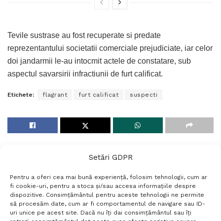
Tevile sustrase au fost recuperate si predate
reprezentantului societatii comerciale prejudiciate, iar celor
doi jandarmii le-au intocmit actele de constatare, sub
aspectul savarsirii infractiunii de furt calificat.
Etichete:
flagrant
furt calificat
suspecti
Setări GDPR
Pentru a oferi cea mai bună experiență, folosim tehnologii, cum ar
fi cookie-uri, pentru a stoca și/sau accesa informațiile despre
dispozitive. Consimțământul pentru aceste tehnologii ne permite
să procesăm date, cum ar fi comportamentul de navigare sau ID-
uri unice pe acest site. Dacă nu îți dai consimțământul sau îți
Termeni si conditii
Politică de confidențialitate