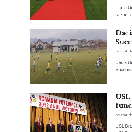
Dacia Un
sezon, ia
Daci
Suce
postat d
Dacia Un
Suceava,
USL 
funct
postat d
USL Brail