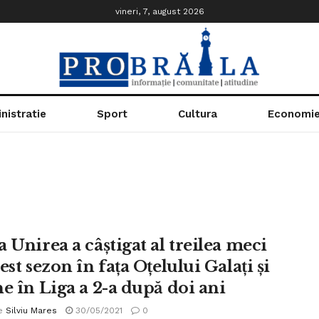
vineri, 7, august 2026
nistratie
Sport
Cultura
Economi
 Unirea a câștigat al treilea meci
est sezon în fața Oțelului Galați și
ne în Liga a 2-a după doi ani
e
Silviu Mares
30/05/2021
0