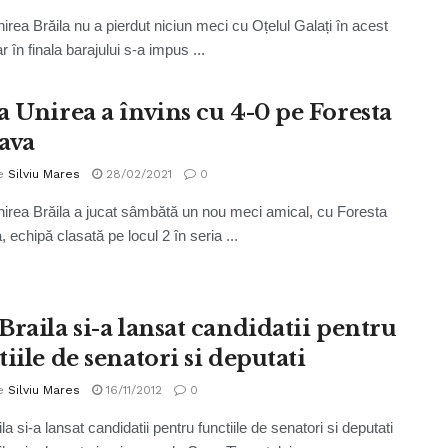
irea Brăila nu a pierdut niciun meci cu Oțelul Galați în acest
r în finala barajului s-a impus ...
a Unirea a învins cu 4-0 pe Foresta
ava
e
Silviu Mares
28/02/2021
0
irea Brăila a jucat sâmbătă un nou meci amical, cu Foresta
 echipă clasată pe locul 2 în seria ...
Braila si-a lansat candidatii pentru
iile de senatori si deputati
e
Silviu Mares
16/11/2012
0
a si-a lansat candidatii pentru functiile de senatori si deputati