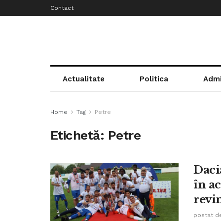
Contact
Actualitate
Politica
Admi
Home
Tag
Petre
Etichetă:
Petre
Dacia
în ac
revi
postat d