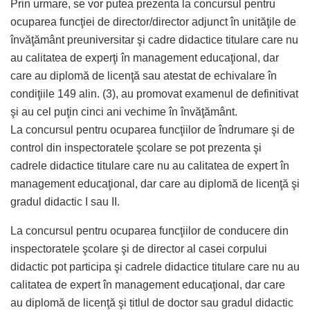
Prin urmare, se vor putea prezenta la concursul pentru
ocuparea funcţiei de director/director adjunct în unităţile de
învăţământ preuniversitar şi cadre didactice titulare care nu
au calitatea de experţi în management educaţional, dar
care au diplomă de licenţă sau atestat de echivalare în
condiţiile 149 alin. (3), au promovat examenul de definitivat
şi au cel puţin cinci ani vechime în învăţământ.
La concursul pentru ocuparea funcţiilor de îndrumare şi de
control din inspectoratele şcolare se pot prezenta şi
cadrele didactice titulare care nu au calitatea de expert în
management educaţional, dar care au diplomă de licenţă şi
gradul didactic I sau II.
La concursul pentru ocuparea funcţiilor de conducere din
inspectoratele şcolare şi de director al casei corpului
didactic pot participa şi cadrele didactice titulare care nu au
calitatea de expert în management educaţional, dar care
au diplomă de licenţă şi titlul de doctor sau gradul didactic