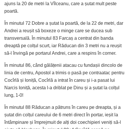
ajuns la 20 de metri la Vîlceanu, care a șutat mult peste
poartă.
În minutul 72 Dobre a șutat la poartă, de la 22 de metri, dar
Andrei a reușit să boxeze o minge care se ducea sub
transversală. În minutul 83 Farcaș a centrat din banda
dreaptă pe colțul scurt, iar Răducan din 3 metri nu a reușit
să-l învingă pe portarul Andrei, care a respins în corner.
În minutul 86, când gălățenii atacau cu fundașii dincolo de
linia de centru, Apostol a trimis o pasă pe contraatac pentru
Cocîrlă și Ioniță, Cocîrlă a intrat în careu și i-a pasat lui
Narcis Ioniță, acesta l-a driblat pe Dinu și a șutat la colțul
lung, 1-0!
În minutul 88 Răducan a pătruns în careu pe dreapta, și a
șutat din colțul careului de 6 metri direct în portar, ieșit la
întâmpinare și împrejmuit de alți doi coechipieri veniți să-l