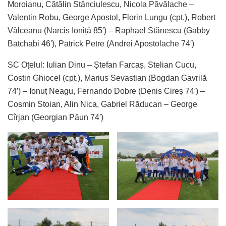
Moroianu, Cătălin Stănciulescu, Nicola Păvălache –
Valentin Robu, George Apostol, Florin Lungu (cpt.), Robert
Vâlceanu (Narcis Ioniță 85′) – Raphael Stănescu (Gabby
Batchabi 46′), Patrick Petre (Andrei Apostolache 74′)
SC Oțelul: Iulian Dinu – Ștefan Farcaș, Stelian Cucu,
Costin Ghiocel (cpt.), Marius Sevastian (Bogdan Gavrilă
74′) – Ionuț Neagu, Fernando Dobre (Denis Cireș 74′) –
Cosmin Stoian, Alin Nica, Gabriel Răducan – George
Cîrjan (Georgian Păun 74′)