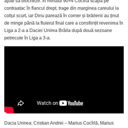
ajute să blocheze. În minutul 90+4 Cocîrlă scapă pe
contraatac în flancul drept, trage din marginea careului la
colțul scurt, iar Dinu parează în corner și brăilenii au ținut
de minge până la fluierul final care a consființit revenirea în
Liga a 2-a a Daciei Unirea Brăila după două sezoane
petrecute în Liga a 3-a.
Dacia Unirea: Cristian Andrei – Marius Cocîrlă, Marius