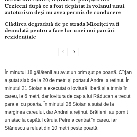
Urziceni după ce a fost depistat la volanul unui
autoturism deși nu avea permis de conducere
Clădirea degradată de pe strada Mioriței va fi
demolată pentru a face loc unei noi parcări
rezidențiale
În minutul 18 gălățenii au avut un prim șut pe poartă. Cîrjan
a șutat slab de la 20 de metri și portarul Andrei a reținut. În
minutul 21 Stoian a executat o lovitură liberă și a trimis în
careu, la 6 metri, dar lovitura de cap a lui Răducan a trecut
paralel cu poarta. În minutul 26 Stoian a șutat de la
marginea careului, dar Andrei a reținut. Brăilenii au pornit
un atac la capătul căruia Petre a centrat în careu, iar
Stănescu a reluat din 10 metri peste poartă.