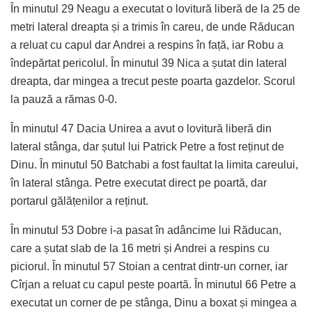
În minutul 29 Neagu a executat o lovitură liberă de la 25 de
metri lateral dreapta și a trimis în careu, de unde Răducan
a reluat cu capul dar Andrei a respins în față, iar Robu a
îndepărtat pericolul. În minutul 39 Nica a șutat din lateral
dreapta, dar mingea a trecut peste poarta gazdelor. Scorul
la pauză a rămas 0-0.
În minutul 47 Dacia Unirea a avut o lovitură liberă din
lateral stânga, dar șutul lui Patrick Petre a fost reținut de
Dinu. În minutul 50 Batchabi a fost faultat la limita careului,
în lateral stânga. Petre executat direct pe poartă, dar
portarul gălățenilor a reținut.
În minutul 53 Dobre i-a pasat în adâncime lui Răducan,
care a șutat slab de la 16 metri și Andrei a respins cu
piciorul. În minutul 57 Stoian a centrat dintr-un corner, iar
Cîrjan a reluat cu capul peste poartă. În minutul 66 Petre a
executat un corner de pe stânga, Dinu a boxat și mingea a