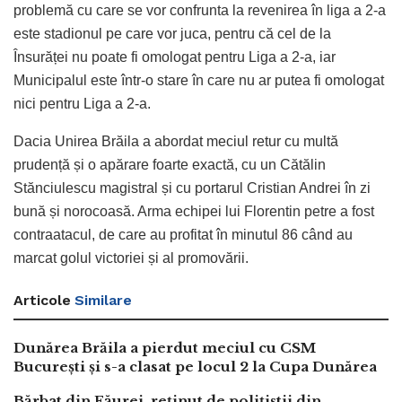
problemă cu care se vor confrunta la revenirea în liga a 2-a
este stadionul pe care vor juca, pentru că cel de la
Însurăței nu poate fi omologat pentru Liga a 2-a, iar
Municipalul este într-o stare în care nu ar putea fi omologat
nici pentru Liga a 2-a.
Dacia Unirea Brăila a abordat meciul retur cu multă
prudență și o apărare foarte exactă, cu un Cătălin
Stănciulescu magistral și cu portarul Cristian Andrei în zi
bună și norocoasă. Arma echipei lui Florentin petre a fost
contraatacul, de care au profitat în minutul 86 când au
marcat golul victoriei și al promovării.
Articole
Similare
Dunărea Brăila a pierdut meciul cu CSM
București și s-a clasat pe locul 2 la Cupa Dunărea
Bărbat din Făurei, reținut de polițiștii din