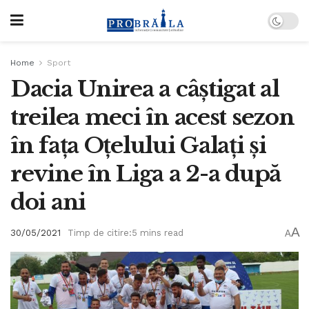
Home
Sport
Dacia Unirea a câștigat al
treilea meci în acest sezon
în fața Oțelului Galați și
revine în Liga a 2-a după
doi ani
A
30/05/2021
Timp de citire:5 mins read
A