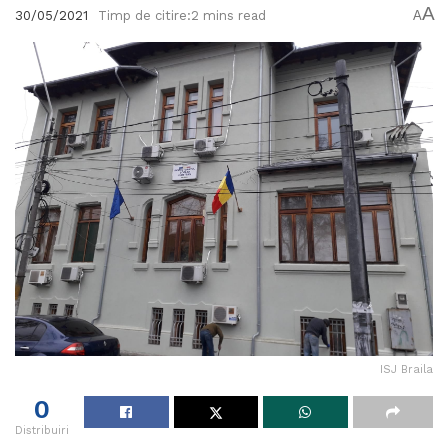
A
30/05/2021
Timp de citire:2 mins read
A
ISJ Braila
0
Distribuiri