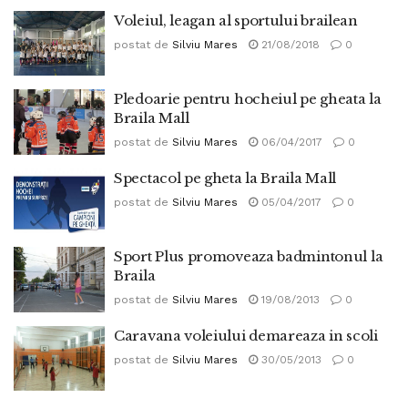
Voleiul, leagan al sportului brailean
postat de
Silviu Mares
21/08/2018
0
Pledoarie pentru hocheiul pe gheata la
Braila Mall
postat de
Silviu Mares
06/04/2017
0
Spectacol pe gheta la Braila Mall
postat de
Silviu Mares
05/04/2017
0
Sport Plus promoveaza badmintonul la
Braila
postat de
Silviu Mares
19/08/2013
0
Caravana voleiului demareaza in scoli
postat de
Silviu Mares
30/05/2013
0