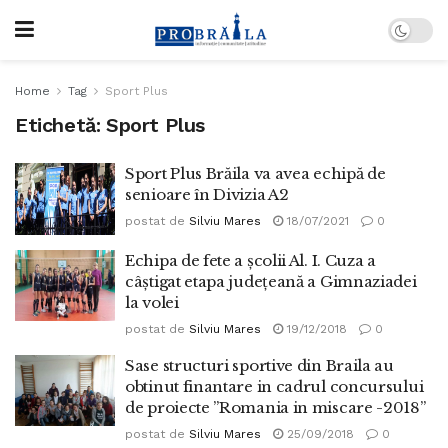
Home
Tag
Sport Plus
Etichetă:
Sport Plus
Sport Plus Brăila va avea echipă de
senioare în Divizia A2
postat de
Silviu Mares
18/07/2021
0
Echipa de fete a școlii Al. I. Cuza a
câștigat etapa județeană a Gimnaziadei
la volei
postat de
Silviu Mares
19/12/2018
0
Sase structuri sportive din Braila au
obtinut finantare in cadrul concursului
de proiecte ”Romania in miscare -2018”
postat de
Silviu Mares
25/09/2018
0