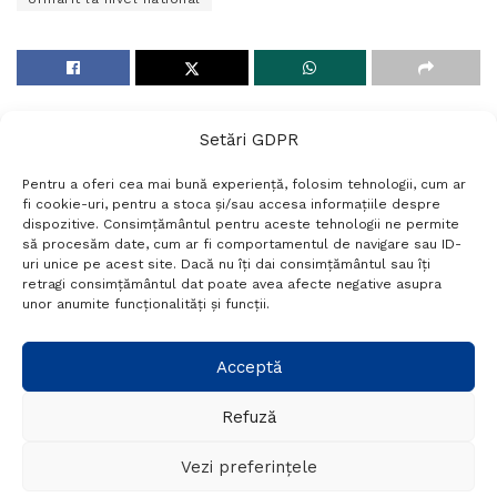
Setări GDPR
Pentru a oferi cea mai bună experiență, folosim tehnologii, cum ar
fi cookie-uri, pentru a stoca și/sau accesa informațiile despre
dispozitive. Consimțământul pentru aceste tehnologii ne permite
să procesăm date, cum ar fi comportamentul de navigare sau ID-
uri unice pe acest site. Dacă nu îți dai consimțământul sau îți
Termeni si conditii
Politică de confidențialitate
retragi consimțământul dat poate avea afecte negative asupra
Politica cookies
Setări GDPR
Contact
unor anumite funcționalități și funcții.
Telefon:
+40 788 760 194
Acceptă
Refuză
© Probr.ro 2022. Created by
I
MCreative.ro
.
Vezi preferințele