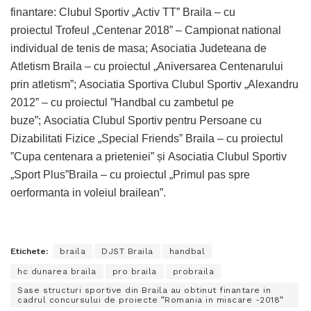
finantare: Clubul Sportiv „Activ TT” Braila – cu
proiectul Trofeul „Centenar 2018” – Campionat national
individual de tenis de masa; Asociatia Judeteana de
Atletism Braila – cu proiectul „Aniversarea Centenarului
prin atletism”; Asociatia Sportiva Clubul Sportiv „Alexandru
2012” – cu proiectul ”Handbal cu zambetul pe
buze”; Asociatia Clubul Sportiv pentru Persoane cu
Dizabilitati Fizice „Special Friends” Braila – cu proiectul
”Cupa centenara a prieteniei” și Asociatia Clubul Sportiv
„Sport Plus”Braila – cu proiectul „Primul pas spre
oerformanta in voleiul brailean”.
Etichete:
braila
DJST Braila
handbal
hc dunarea braila
pro braila
probraila
Sase structuri sportive din Braila au obtinut finantare in
cadrul concursului de proiecte ”Romania in miscare -2018”