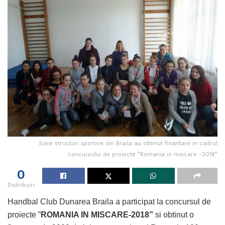
Sase structuri sportive din Braila au obtinut finantare in cadrul
concursului de proiecte ”Romania in miscare -2018”
0
Distribuiri
Handbal Club Dunarea Braila a participat la concursul de
proiecte ”
ROMANIA IN MISCARE-2018”
si obtinut o