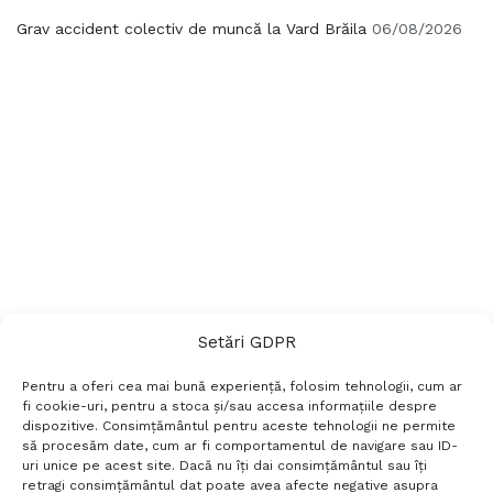
Grav accident colectiv de muncă la Vard Brăila
06/08/2026
Setări GDPR
Pentru a oferi cea mai bună experiență, folosim tehnologii, cum ar
fi cookie-uri, pentru a stoca și/sau accesa informațiile despre
dispozitive. Consimțământul pentru aceste tehnologii ne permite
să procesăm date, cum ar fi comportamentul de navigare sau ID-
uri unice pe acest site. Dacă nu îți dai consimțământul sau îți
Termeni si conditii
Politică de confidențialitate
retragi consimțământul dat poate avea afecte negative asupra