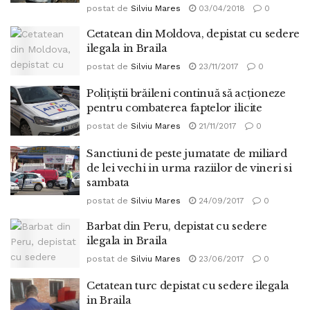
postat de
Silviu Mares
03/04/2018
0
Cetatean din Moldova, depistat cu sedere
ilegala in Braila
postat de
Silviu Mares
23/11/2017
0
Poliţiştii brăileni continuă să acţioneze
pentru combaterea faptelor ilicite
postat de
Silviu Mares
21/11/2017
0
Sanctiuni de peste jumatate de miliard
de lei vechi in urma raziilor de vineri si
sambata
postat de
Silviu Mares
24/09/2017
0
Barbat din Peru, depistat cu sedere
ilegala in Braila
postat de
Silviu Mares
23/06/2017
0
Cetatean turc depistat cu sedere ilegala
in Braila