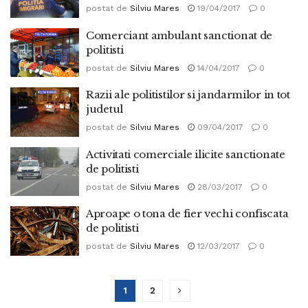
postat de
Silviu Mares
19/04/2017
0
Comerciant ambulant sanctionat de
politisti
postat de
Silviu Mares
14/04/2017
0
Razii ale politistilor si jandarmilor in tot
judetul
postat de
Silviu Mares
09/04/2017
0
Activitati comerciale ilicite sanctionate
de politisti
postat de
Silviu Mares
28/03/2017
0
Aproape o tona de fier vechi confiscata
de politisti
postat de
Silviu Mares
12/03/2017
0
1
2