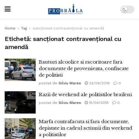
Home
Tag
sancționat contravențional cu amendă
Etichetă:
sancționat contravențional cu
amendă
Bauturi alcoolice si racoritoare fara
documente de provenienta, confiscate
de politisti
postat de
Silviu Mares
22/08/2018
0
Razii de weekend ale politistilor braileni
postat de
Silviu Mares
15/04/2018
0
Marfa contrafacuta si fara documente,
depistate in cadrul actiunii din weekend
a politistilor