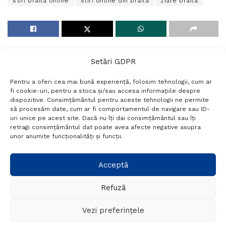
stiri braila online
stiri online din braila
ziare braila
Setări GDPR
Pentru a oferi cea mai bună experiență, folosim tehnologii, cum ar
fi cookie-uri, pentru a stoca și/sau accesa informațiile despre
dispozitive. Consimțământul pentru aceste tehnologii ne permite
să procesăm date, cum ar fi comportamentul de navigare sau ID-
uri unice pe acest site. Dacă nu îți dai consimțământul sau îți
Termeni si conditii
Politică de confidențialitate
retragi consimțământul dat poate avea afecte negative asupra
Politica cookies
Setări GDPR
Contact
unor anumite funcționalități și funcții.
Telefon:
+40 788 760 194
Acceptă
Refuză
© Probr.ro 2022. Created by
I
MCreative.ro
.
Vezi preferințele