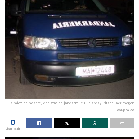
La miez de noapte, depistat de jandarmi cu un spray iritant-lacrimogen
asupra sa
0
Distribuiri