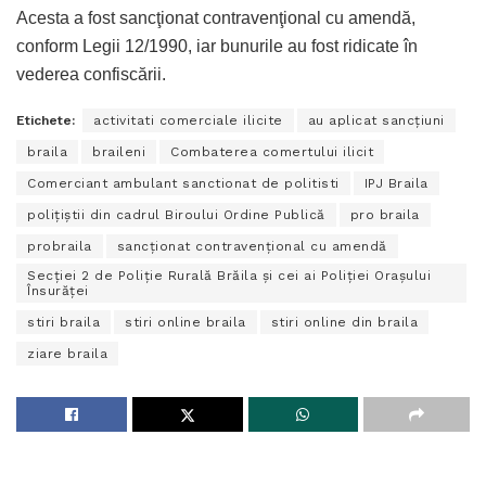
Acesta a fost sancţionat contravenţional cu amendă,
conform Legii 12/1990, iar bunurile au fost ridicate în
vederea confiscării.
Etichete:
activitati comerciale ilicite
au aplicat sancţiuni
braila
braileni
Combaterea comertului ilicit
Comerciant ambulant sanctionat de politisti
IPJ Braila
poliţiştii din cadrul Biroului Ordine Publică
pro braila
probraila
sancționat contravențional cu amendă
Secţiei 2 de Poliţie Rurală Brăila şi cei ai Poliţiei Oraşului
Însurăţei
stiri braila
stiri online braila
stiri online din braila
ziare braila