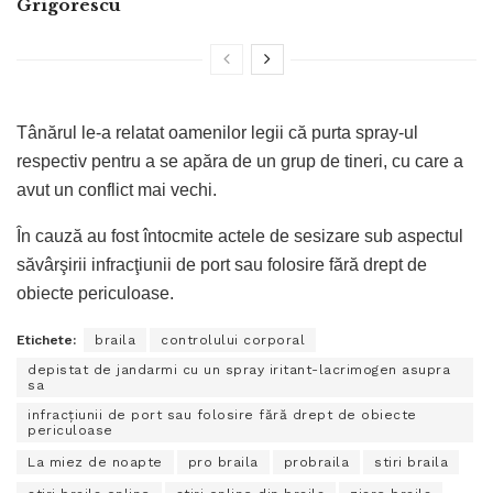
Grigorescu
Tânărul le-a relatat oamenilor legii că purta spray-ul
respectiv pentru a se apăra de un grup de tineri, cu care a
avut un conflict mai vechi.
În cauză au fost întocmite actele de sesizare sub aspectul
săvârşirii infracţiunii de port sau folosire fără drept de
obiecte periculoase.
Etichete:
braila
controlului corporal
depistat de jandarmi cu un spray iritant-lacrimogen asupra
sa
infracţiunii de port sau folosire fără drept de obiecte
periculoase
La miez de noapte
pro braila
probraila
stiri braila