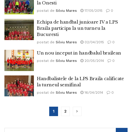
la Onesti
postat de
Silviu Mares
17/05/2015
0
Echipa de handbal junioare IV a LPS
Braila participa la un turneu la
Bucuresti
postat de
Silviu Mares
02/04/2015
0
Un nou inceput in handbalul brailean
postat de
Silviu Mares
20/05/2014
0
Handbalistele de la LPS Braila calificate
la turneul semifinal
postat de
Silviu Mares
16/04/2014
0
1
2