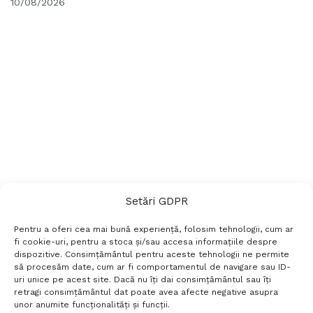
10/08/2026
Setări GDPR
Pentru a oferi cea mai bună experiență, folosim tehnologii, cum ar
fi cookie-uri, pentru a stoca și/sau accesa informațiile despre
dispozitive. Consimțământul pentru aceste tehnologii ne permite
să procesăm date, cum ar fi comportamentul de navigare sau ID-
uri unice pe acest site. Dacă nu îți dai consimțământul sau îți
Termeni si conditii
Politică de confidențialitate
retragi consimțământul dat poate avea afecte negative asupra
Politica cookies
Setări GDPR
Contact
unor anumite funcționalități și funcții.