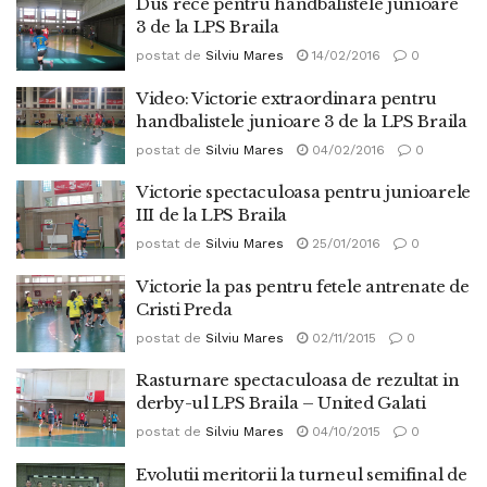
Dus rece pentru handbalistele junioare
3 de la LPS Braila
postat de
Silviu Mares
14/02/2016
0
Video: Victorie extraordinara pentru
handbalistele junioare 3 de la LPS Braila
postat de
Silviu Mares
04/02/2016
0
Victorie spectaculoasa pentru junioarele
III de la LPS Braila
postat de
Silviu Mares
25/01/2016
0
Victorie la pas pentru fetele antrenate de
Cristi Preda
postat de
Silviu Mares
02/11/2015
0
Rasturnare spectaculoasa de rezultat in
derby-ul LPS Braila – United Galati
postat de
Silviu Mares
04/10/2015
0
Evolutii meritorii la turneul semifinal de